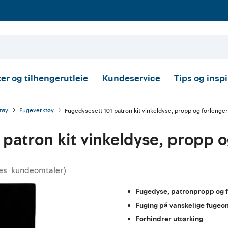
er og tilhengerutleie
Kundeservice
Tips og insp
tøy
Fugeverktøy
Fugedysesett 101 patron kit vinkeldyse, propp og forlenge
 patron kit vinkeldyse, propp o
es
kundeomtaler
)
msnittskarakter:
Fugedyse, patronpropp og 
Fuging på vanskelige fuge
Forhindrer uttørking