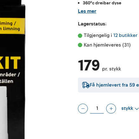
360°c dreibar dyse
Les mer
Lagerstatus:
Tilgjengelig i 
12 butikker
Kan hjemleveres (31)
179
pr. stykk
Få hjemlevert fra
59
e
stykk