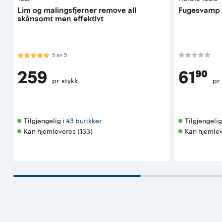
Lim og malingsfjerner remove all
Fugesvamp p
skånsomt men effektivt
Karakter:
5.0 av 5 mulige
5
av
5
259
61⁹⁰
pr. stykk
pr.
Tilgjengelig i 
43 butikker
Tilgjengelig 
Kan hjemleveres (133)
Kan hjemlev