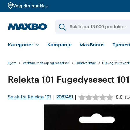
Velg din butikk
Kategorier
Kampanje
MaxBonus
Tjenest
Hjem
Verktøy, redskap og maskiner
Håndverktøy
Flis- og mureverk
Relekta 101
Fugedysesett 101
Se alt fra Relekta 101
2087481
|
|
(
L
Gjenno
0.0