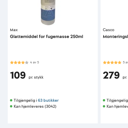
Max
Casco
Glattemiddel for fugemasse 250ml
Monteringsl
Karakter:
4.0 av 5 mulige
Karakter:
5.0
4
av
5
5
a
109
279
pr. stykk
pr.
Tilgjengelig i 
63 butikker
Tilgjengelig 
Kan hjemleveres (3042)
Kan hjemlev