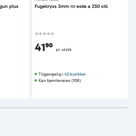
gun plus
Fugekryss 3mm nt eske a 250 stk
F
41⁹⁰
pr. stykk
Tilgjengelig i 
42 butikker
Kan hjemleveres (108)