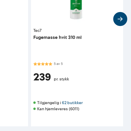
Tec7
T
Fugemasse hvit 310 ml
F
Karakter:
5.0 av 5 mulige
K
5
av
5
239
pr. stykk
Tilgjengelig i 
62 butikker
Kan hjemleveres (6011)