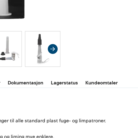
r
Dokumentasjon
Lagerstatus
Kundeomtaler
er til alle standard plast fuge- og limpatroner.
ng og liming mye enklere.