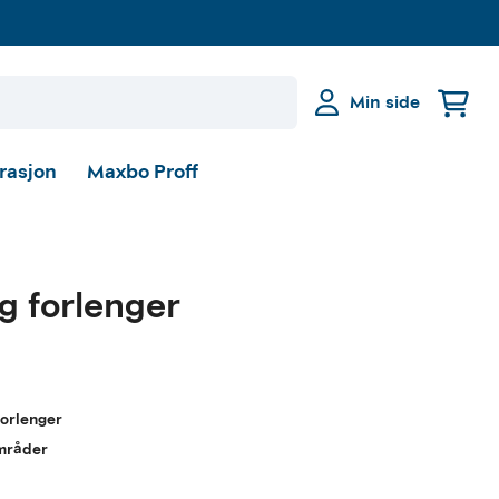
Min side
irasjon
Maxbo Proff
r
g forlenger
forlenger
områder