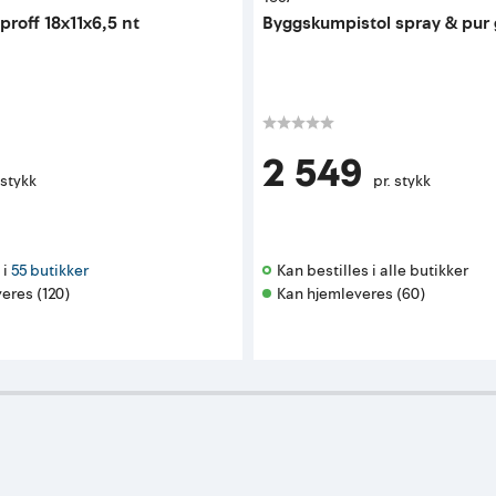
roff 18x11x6,5 nt
Byggskumpistol spray & pur 
2 549
 stykk
pr. stykk
i 
55 butikker
Kan bestilles i alle butikker 
eres (120)
Kan hjemleveres (60)