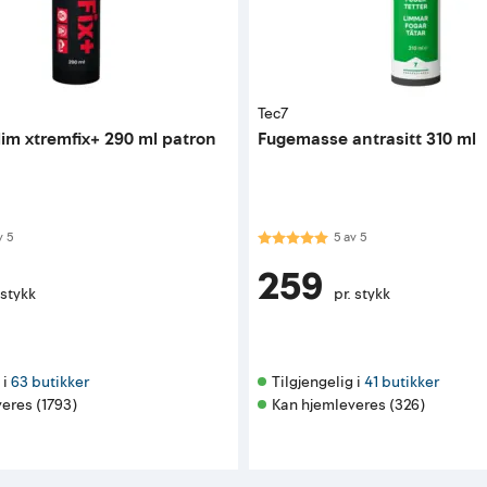
Tec7
im xtremfix+ 290 ml patron
Fugemasse antrasitt 310 ml
 av 5 mulige
Karakter:
5.0 av 5 mulige
v
5
5
av
5
259
 stykk
pr. stykk
i 
63 butikker
Tilgjengelig i 
41 butikker
eres (1793)
Kan hjemleveres (326)