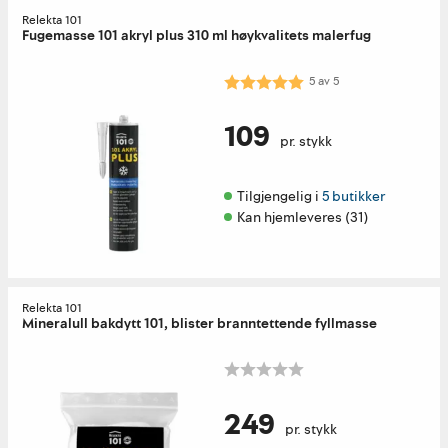
Relekta 101
Fugemasse 101 akryl plus 310 ml høykvalitets malerfug
Karakter:
5.0 av 5 mulige
5
av
5
109
pr. stykk
Tilgjengelig i 
5 butikker
Kan hjemleveres (31)
Relekta 101
Mineralull bakdytt 101, blister branntettende fyllmasse
249
pr. stykk