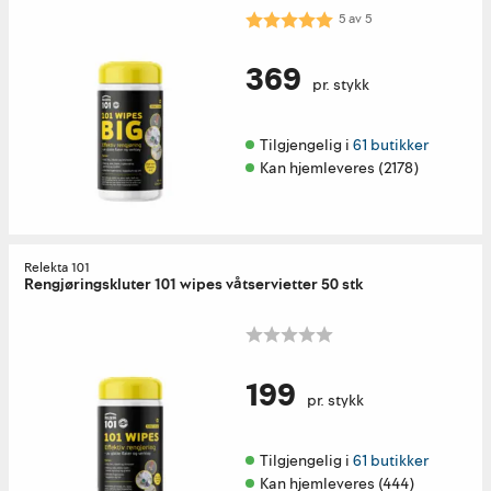
Karakter:
5.0 av 5 mulige
5
av
5
369
pr. stykk
Tilgjengelig i 
61 butikker
Kan hjemleveres (2178)
Relekta 101
Rengjøringskluter 101 wipes våtservietter 50 stk
199
pr. stykk
Tilgjengelig i 
61 butikker
Kan hjemleveres (444)