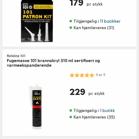
179
pr. stykk
Tilgjengelig i 
11 butikker
Kan hjemleveres (31)
Relekta 101
Fugemasse 101 brannakryl 310 ml sertifisert og
varmeekspanderende
Karakter:
5.0 av 5 mulige
5
av
5
229
pr. stykk
Tilgjengelig i 
1 butikk
Kan hjemleveres (35)