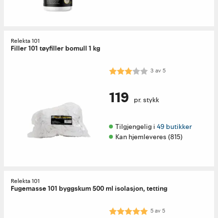
Relekta 101
Filler 101 tøyfiller bomull 1 kg
Karakter:
3.0 av 5 mulige
3
av
5
119
pr. stykk
Tilgjengelig i 
49 butikker
Kan hjemleveres (815)
Relekta 101
Fugemasse 101 byggskum 500 ml isolasjon, tetting
Karakter:
5.0 av 5 mulige
5
av
5