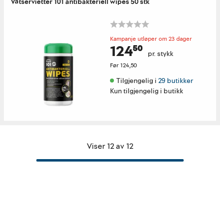
Våtservietter 101 antibakteriell wipes 50 stk
Kampanje utløper om 23 dager
124⁵⁰
pr. stykk
Før
124,50
Tilgjengelig i 
29 butikker
Kun tilgjengelig i butikk
Viser 12 av 12