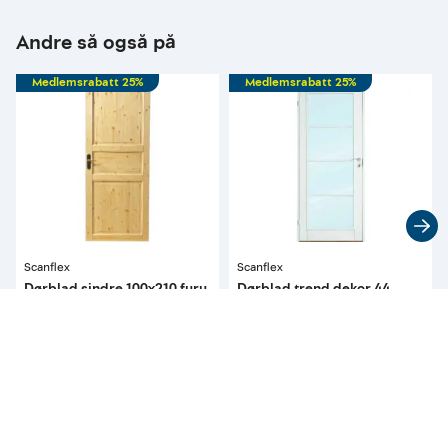
Andre så også på
Medlemsrabatt 25%
Medlemsrabatt 25%
Scanflex
Scanflex
Dørblad sindre 100x210 furu
Dørblad trend dekor 44
ubehandlet uten karm
90x200 eik