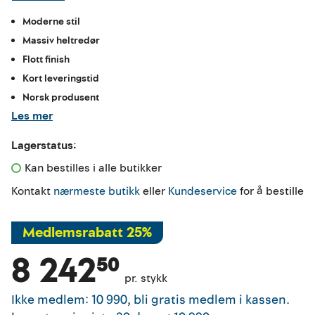
Moderne stil
Massiv heltredør
Flott finish
Kort leveringstid
Norsk produsent
Les mer
Lagerstatus:
Kan bestilles i alle butikker 
Kontakt
nærmeste butikk
eller
Kundeservice
for å bestille
Medlemsrabatt 25%
8 242⁵⁰
pr. stykk
Ikke medlem
:
10 990
,
bli gratis medlem i kassen.