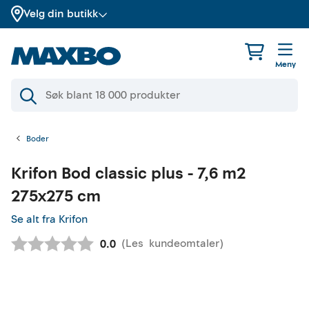
Velg din butikk
Meny
Boder
Krifon
Bod classic plus - 7,6 m2
275x275 cm
Se alt fra Krifon
(
Les
kundeomtaler
)
Gjennomsnittskarakter:
0.0