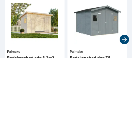
Palmako
Palmako
Redskapsbod stig 8,2m2
Redskapsbod dan 7,5
29 990
19 990
pr. stykk
pr. stykk
Kan bestilles i alle 
Kan bestilles i alle 
butikker 
butikker 
Kontakt
nærmeste butikk
Kontakt
nærmeste butikk