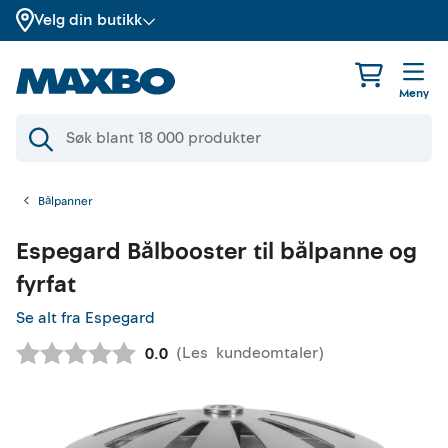
Velg din butikk
Meny
Bålpanner
Espegard
Bålbooster til bålpanne og
fyrfat
Se alt fra Espegard
(
Les
kundeomtaler
)
Gjennomsnittskarakter:
0.0