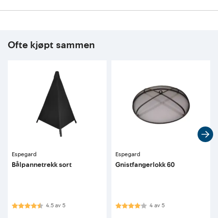
Ofte kjøpt sammen
Espegard
Espegard
Bålpannetrekk sort
Gnistfangerlokk 60
Karakter:
4.5 av 5 mulige
Karakter:
4.0 av 5 mulige
4.5
av
5
4
av
5