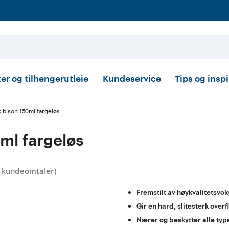
er og tilhengerutleie
Kundeservice
Tips og insp
k bison 150ml fargeløs
ml fargeløs
kundeomtaler
)
nittskarakter:
Fremstilt av høykvalitetsvok
Gir en hard, slitesterk overf
Nærer og beskytter alle typ