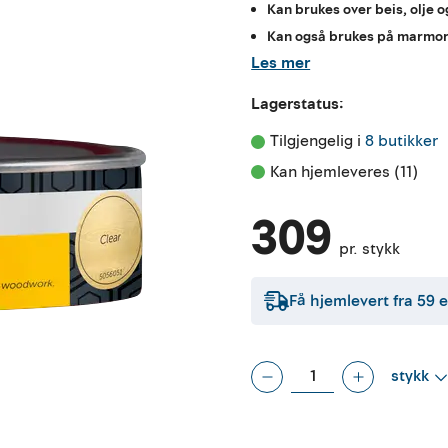
Kan brukes over beis, olje o
Kan også brukes på marmor
Les mer
Lagerstatus:
Tilgjengelig i 
8 butikker
Kan hjemleveres (11)
309
pr. stykk
Få hjemlevert fra
59
e
stykk