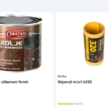
Mirka
l silkematt finish
Sliperull m/s/l k320
Karakter:
4.0 av 5 mulige
4
av
5