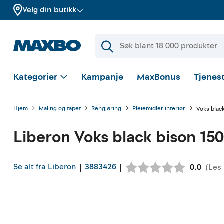
Velg din butikk
Kategorier
Kampanje
MaxBonus
Tjenest
Hjem
Maling og tapet
Rengjøring
Pleiemidler interiør
Voks blac
Liberon
Voks black bison 150
Se alt fra Liberon
3883426
|
|
(
Les
Gjennoms
0.0