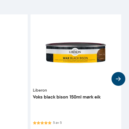
Liberon
M
Voks black bison 150ml mørk eik
S
Karakter:
5.0 av 5 mulige
K
5
av
5