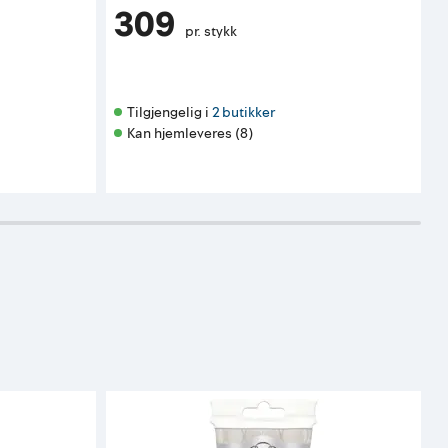
309
pr. stykk
Tilgjengelig i 
2 butikker
Kan hjemleveres (8)
K