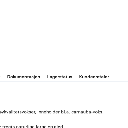
r
Dokumentasjon
Lagerstatus
Kundeomtaler
høykvalitetsvokser, inneholder bl.a. carnauba-voks.
 treets naturlige farge og glød.