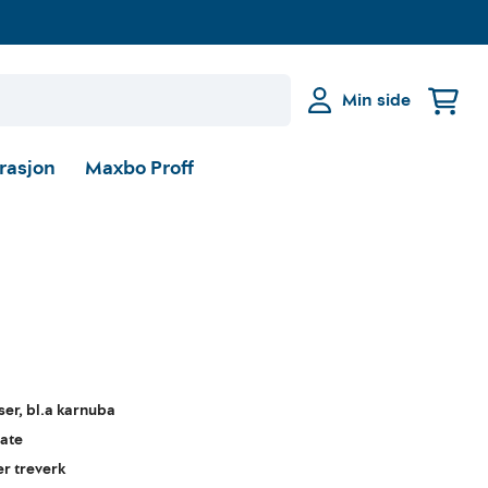
Min side
irasjon
Maxbo Proff
ser, bl.a karnuba
late
er treverk