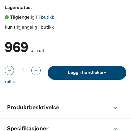
Lagerstatus:
Tilgjengelig i 
1 butikk
Kun tilgjengelig i butikk
969
pr. rull
Legg i handlekurv
rull
Produktbeskrivelse
Spesifikasjoner