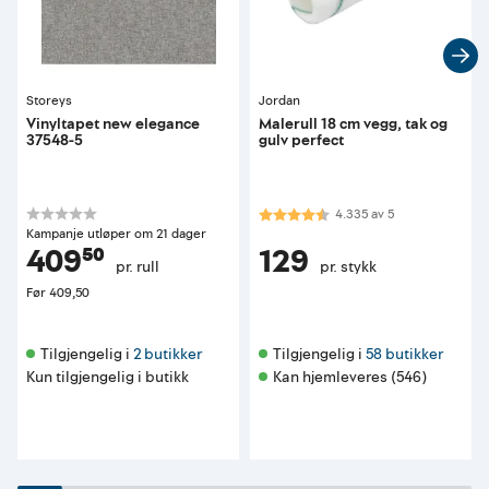
Storeys
Jordan
Vinyltapet new elegance
Malerull 18 cm vegg, tak og
37548-5
gulv perfect
Karakter:
4.3 av 5 mulige
4.335
av
5
Kampanje utløper om 21 dager
409⁵⁰
129
pr. rull
pr. stykk
Før
409,50
Tilgjengelig i 
2 butikker
Tilgjengelig i 
58 butikker
Kun tilgjengelig i butikk
Kan hjemleveres (546)