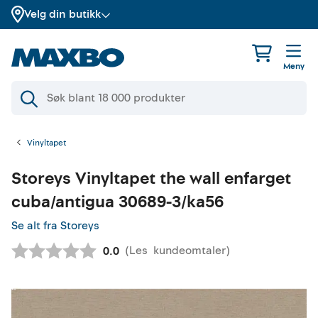
Velg din butikk
Meny
Vinyltapet
Storeys
Vinyltapet the wall enfarget
cuba/antigua 30689-3/ka56
Se alt fra Storeys
(
Les
kundeomtaler
)
Gjennomsnittskarakter:
0.0