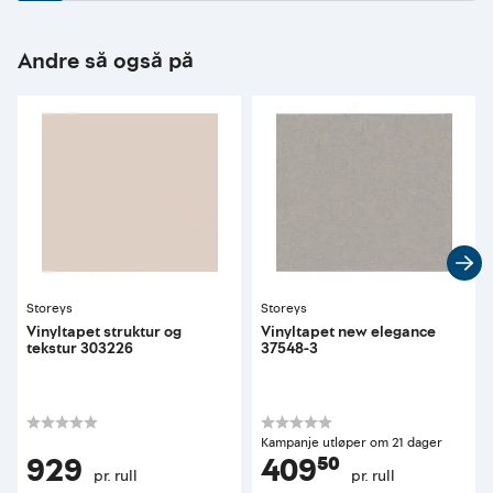
Andre så også på
Storeys
Storeys
Vinyltapet struktur og
Vinyltapet new elegance
tekstur 303226
37548-3
Kampanje utløper om 21 dager
929
409⁵⁰
pr. rull
pr. rull