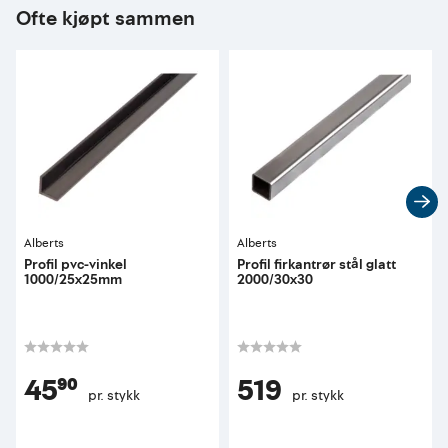
Ofte kjøpt sammen
Alberts
Alberts
Profil pvc-vinkel
Profil firkantrør stål glatt
1000/25x25mm
2000/30x30
45⁹⁰
519
pr. stykk
pr. stykk