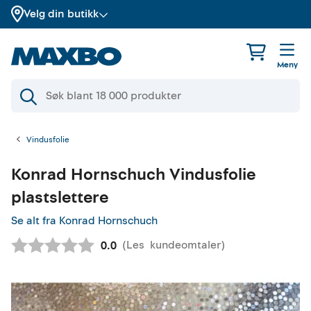
Velg din butikk
Meny
Vindusfolie
Konrad Hornschuch
Vindusfolie
plastslettere
Se alt fra Konrad Hornschuch
(
Les
kundeomtaler
)
Gjennomsnittskarakter:
0.0