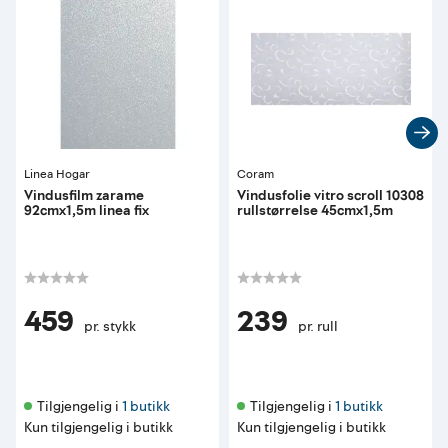
Linea Hogar
Coram
Vindusfilm zarame
Vindusfolie vitro scroll 10308
92cmx1,5m linea fix
rullstørrelse 45cmx1,5m
459
239
pr. stykk
pr. rull
Tilgjengelig i 
1 butikk
Tilgjengelig i 
1 butikk
Kun tilgjengelig i butikk
Kun tilgjengelig i butikk