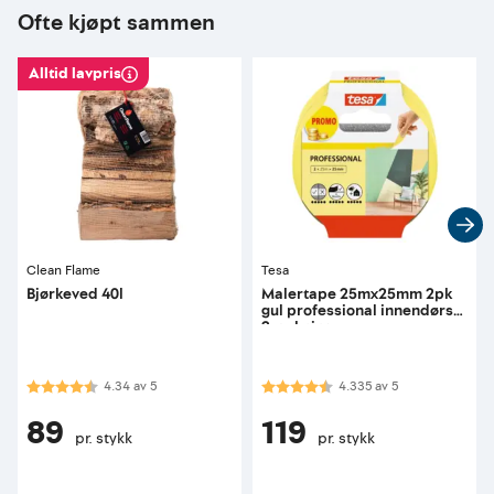
Ofte kjøpt sammen
Alltid lavpris
Clean Flame
Tesa
Bjørkeved 40l
Malertape 25mx25mm 2pk
gul professional innendørs
2-pakning
Karakter:
4.3 av 5 mulige
Karakter:
4.3 av 5 mulige
4.34
av
5
4.335
av
5
89
119
pr. stykk
pr. stykk