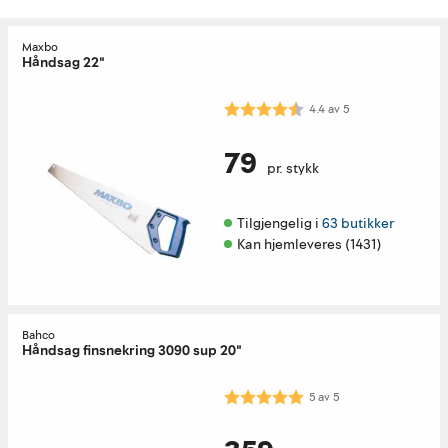
Maxbo
Håndsag 22"
Karakter:
4.4 av 5 mulige
4.4
av
5
79
pr. stykk
Tilgjengelig i 
63 butikker
Kan hjemleveres (1431)
Bahco
Håndsag finsnekring 3090 sup 20"
Karakter:
5.0 av 5 mulige
5
av
5