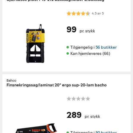
Karakter:
4.5 av 5 mulige
4.5
av
5
99
pr. stykk
Tilgjengelig i 
56 butikker
Kan hjemleveres (66)
Bahco
Finsnekringssag/laminat 20" ergo sup-20-lam bacho
289
pr. stykk
Tilgjengelig i 
50 butikker