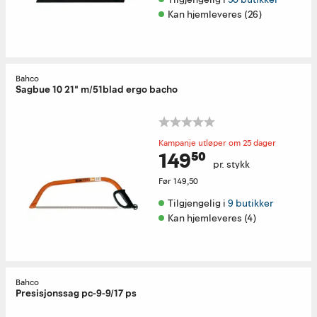
Kan hjemleveres (26)
Bahco
Sagbue 10 21" m/51blad ergo bacho
Kampanje utløper om 25 dager
149⁵⁰
pr. stykk
Før
149,50
Tilgjengelig i 
9 butikker
Kan hjemleveres (4)
Bahco
Presisjonssag pc-9-9/17 ps