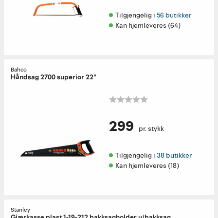
Tilgjengelig i 
56 butikker
Kan hjemleveres (64)
Bahco
Håndsag 2700 superior 22"
299
pr. stykk
Tilgjengelig i 
38 butikker
Kan hjemleveres (18)
Stanley
Gjærkasse plast 1-19-212 bakksagholder u/bakksag