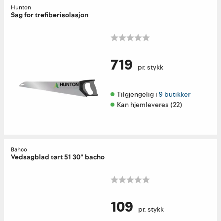
Hunton
Sag for trefiberisolasjon
719
pr. stykk
Tilgjengelig i 
9 butikker
Kan hjemleveres (22)
Bahco
Vedsagblad tørt 51 30" bacho
109
pr. stykk