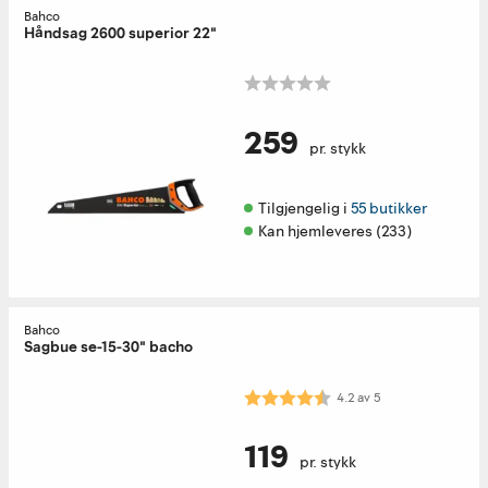
Bahco
Håndsag 2600 superior 22"
259
pr. stykk
Tilgjengelig i 
55 butikker
Kan hjemleveres (233)
Bahco
Sagbue se-15-30" bacho
Karakter:
4.2 av 5 mulige
4.2
av
5
119
pr. stykk