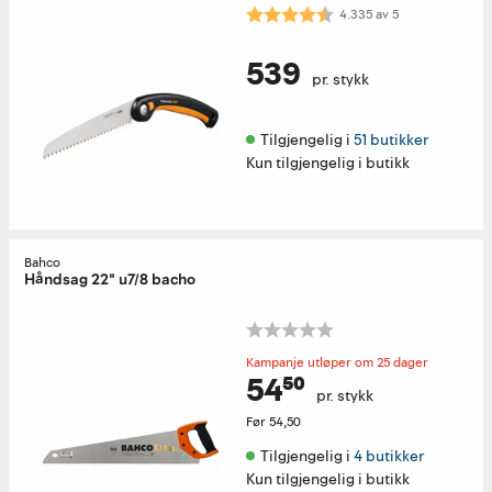
Karakter:
4.3 av 5 mulige
4.335
av
5
539
pr. stykk
Tilgjengelig i 
51 butikker
Kun tilgjengelig i butikk
Bahco
Håndsag 22" u7/8 bacho
Kampanje utløper om 25 dager
54⁵⁰
pr. stykk
Før
54,50
Tilgjengelig i 
4 butikker
Kun tilgjengelig i butikk