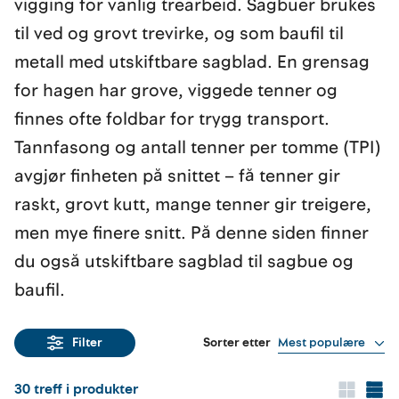
vigging for vanlig trearbeid. Sagbuer brukes
til ved og grovt trevirke, og som baufil til
metall med utskiftbare sagblad. En grensag
for hagen har grove, viggede tenner og
finnes ofte foldbar for trygg transport.
Tannfasong og antall tenner per tomme (TPI)
avgjør finheten på snittet – få tenner gir
raskt, grovt kutt, mange tenner gir treigere,
men mye finere snitt. På denne siden finner
du også utskiftbare sagblad til sagbue og
baufil.
Sorter etter
Mest populære
Filter
30
treff i produkter