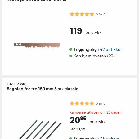
Karakter:
5.0 av 5 mulige
5
av
5
119
pr. stykk
Tilgjengelig i 
42 butikker
Kan hjemleveres (20)
Lux Classic
Sagblad for tre 150 mm 5 stk classic
Karakter:
5.0 av 5 mulige
5
av
5
Kampanje utløper om 25 dager
20⁹⁵
pr. stykk
Før
20,95
Tilgjengelig i 
7 butikker