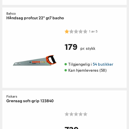
Bahco
Håndsag profcut 22" gt7 bacho
Karakter:
1.0 av 5 mulige
1
av
5
179
pr. stykk
Tilgjengelig i 
54 butikker
Kan hjemleveres (58)
Fiskars
Grensag soft-grip 123840