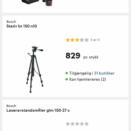
Bosch
Stativ bt 150 n10
Karakter:
3.0 av 5 mulige
3
av
5
829
pr. stykk
Tilgjengelig i 
31 butikker
Kan hjemleveres (2)
Bosch
Laseravstandsmåler glm 150-27 c