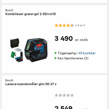
Bosch
Kombilaser grønn gcl 2-50/rm10
Karakter:
4.5 av 5 mulige
4.5
av
5
3 490
pr. stykk
Tilgjengelig i 
45 butikker
Kan hjemleveres (3)
Bosch
Laseravstandsmåler glm 50-27 c
2 549