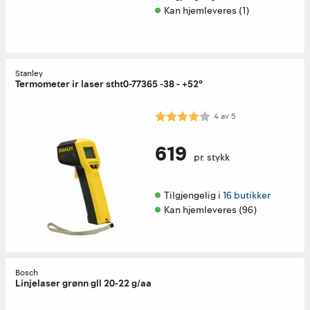
Kan hjemleveres (1)
Stanley
Termometer ir laser stht0-77365 -38 - +52°
Karakter:
4.0 av 5 mulige
4
av
5
619
pr. stykk
Tilgjengelig i 
16 butikker
Kan hjemleveres (96)
Bosch
Linjelaser grønn gll 20-22 g/aa