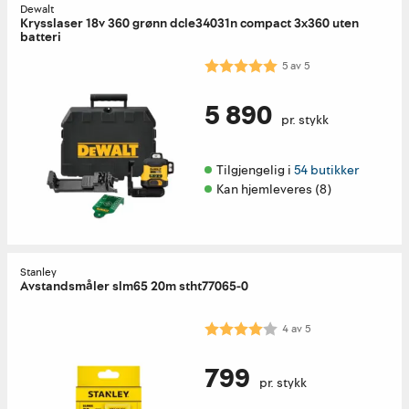
Dewalt
Krysslaser 18v 360 grønn dcle34031n compact 3x360 uten
batteri
Karakter:
5.0 av 5 mulige
5
av
5
5 890
pr. stykk
Tilgjengelig i 
54 butikker
Kan hjemleveres (8)
Stanley
Avstandsmåler slm65 20m stht77065-0
Karakter:
4.0 av 5 mulige
4
av
5
799
pr. stykk