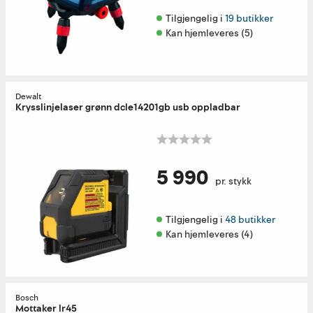
Tilgjengelig i 
19 butikker
Kan hjemleveres (5)
Dewalt
Krysslinjelaser grønn dcle14201gb usb oppladbar
5 990
pr. stykk
Tilgjengelig i 
48 butikker
Kan hjemleveres (4)
Bosch
Mottaker lr45