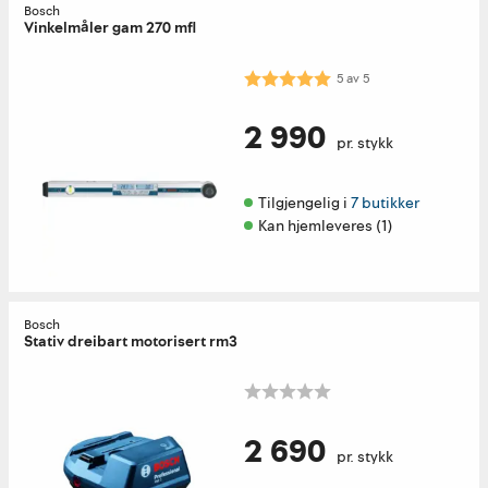
Bosch
Vinkelmåler gam 270 mfl
Karakter:
5.0 av 5 mulige
5
av
5
2 990
pr. stykk
Tilgjengelig i 
7 butikker
Kan hjemleveres (1)
Bosch
Stativ dreibart motorisert rm3
2 690
pr. stykk