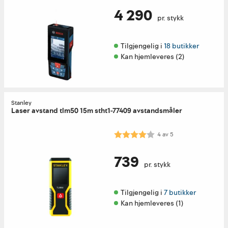
4 290
pr. stykk
Tilgjengelig i 
18 butikker
Kan hjemleveres (2)
Stanley
Laser avstand tlm50 15m stht1-77409 avstandsmåler
Karakter:
4.0 av 5 mulige
4
av
5
739
pr. stykk
Tilgjengelig i 
7 butikker
Kan hjemleveres (1)