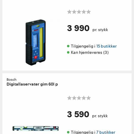
3 990
pr. stykk
Tilgjengelig i 
15 butikker
Kan hjemleveres (3)
Bosch
Digitallaservater gim 60l p
3 590
pr. stykk
Tilgjengelig i 
7 butikker