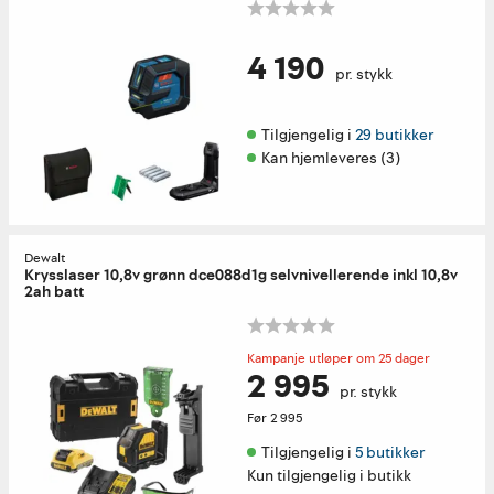
4 190
pr. stykk
Tilgjengelig i 
29 butikker
Kan hjemleveres (3)
Dewalt
Krysslaser 10,8v grønn dce088d1g selvnivellerende inkl 10,8v
2ah batt
Kampanje utløper om 25 dager
2 995
pr. stykk
Før
2 995
Tilgjengelig i 
5 butikker
Kun tilgjengelig i butikk