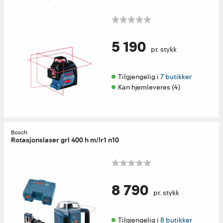
5 190
pr. stykk
Tilgjengelig i 
7 butikker
Kan hjemleveres (4)
Bosch
Rotasjonslaser grl 400 h m/lr1 n10
8 790
pr. stykk
Tilgjengelig i 
8 butikker