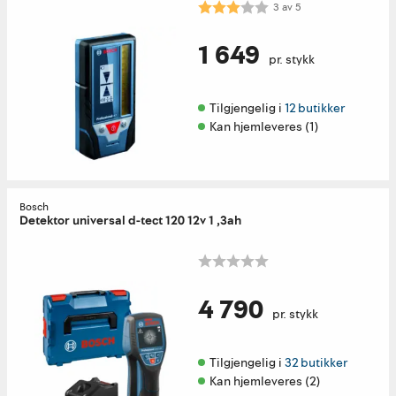
Karakter:
3.0 av 5 mulige
3
av
5
1 649
pr. stykk
Tilgjengelig i 
12 butikker
Kan hjemleveres (1)
Bosch
Detektor universal d-tect 120 12v 1 ,3ah
4 790
pr. stykk
Tilgjengelig i 
32 butikker
Kan hjemleveres (2)