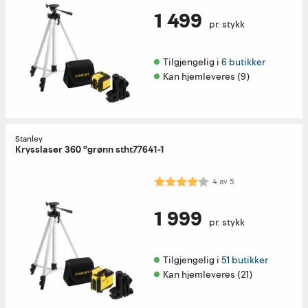
1 499
pr. stykk
Tilgjengelig i 
6 butikker
Kan hjemleveres (9)
Stanley
Krysslaser 360 °grønn stht77641-1
Karakter:
4.0 av 5 mulige
4
av
5
1 999
pr. stykk
Tilgjengelig i 
51 butikker
Kan hjemleveres (21)