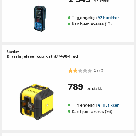
pr. stykk
Tilgjengelig i 
52 butikker
Kan hjemleveres (10)
Stanley
Krysslinjelaser cubix stht77498-1 rød
Karakter:
2.0 av 5 mulige
2
av
5
789
pr. stykk
Tilgjengelig i 
41 butikker
Kan hjemleveres (26)