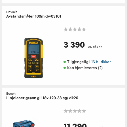
Dewalt
Avstandsmåler 100m dw03101
3 390
pr. stykk
Tilgjengelig i 
16 butikker
Kan hjemleveres (2)
Bosch
Linjelaser grønn gll 18v-120-33 cg/ dk20
11 290