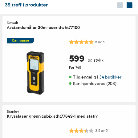
39
treff i produkter
Dewalt
Avstandsmåler 30m laser dwht77100
Kampanje
Karakter:
5.0 av 5 mulige
5
av
5
599
pr. stykk
Før
749
Tilgjengelig i 
34 butikker
Kan hjemleveres (208)
Stanley
Krysslaser grønn cubix stht77649-1 med stativ
Karakter:
3.5 av 5 mulige
3.5
av
5