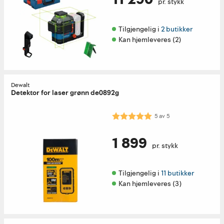
pr. stykk
Tilgjengelig i 
2 butikker
Kan hjemleveres (2)
Dewalt
Detektor for laser grønn de0892g
Karakter:
5.0 av 5 mulige
5
av
5
1 899
pr. stykk
Tilgjengelig i 
11 butikker
Kan hjemleveres (3)