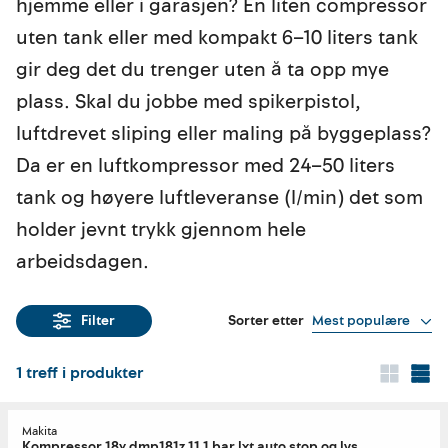
hjemme eller i garasjen? En liten compressor
uten tank eller med kompakt 6–10 liters tank
gir deg det du trenger uten å ta opp mye
plass. Skal du jobbe med spikerpistol,
luftdrevet sliping eller maling på byggeplass?
Da er en luftkompressor med 24–50 liters
tank og høyere luftleveranse (l/min) det som
holder jevnt trykk gjennom hele
arbeidsdagen.
Sorter etter
Mest populære
Filter
1
treff i produkter
Makita
Kompressor 18v dmp181z 11,1 bar lxt auto stop og lys