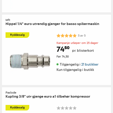
Mft
Nippel 1/4" euro utvendig gjenger for basso spikermaskin
Karakter:
5.0 av 5 mulige
Ryddesalg
5
av
5
Kampanje utløper om 25 dager
74⁵⁰
pr. blisterkort
Før
74,50
Tilgjengelig i 
21 butikker
Kun tilgjengelig i butikk
Paslode
Kupling 3/8" utv gjenge euro a1 tilbehør kompressor
Ryddesalg