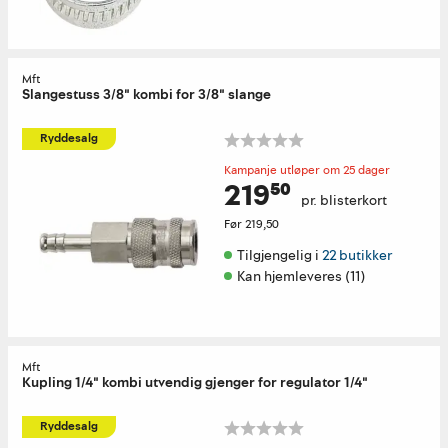
Mft
Slangestuss 3/8" kombi for 3/8" slange
Ryddesalg
Kampanje utløper om 25 dager
219⁵⁰
pr. blisterkort
Før
219,50
Tilgjengelig i 
22 butikker
Kan hjemleveres (11)
Mft
Kupling 1/4" kombi utvendig gjenger for regulator 1/4"
Ryddesalg