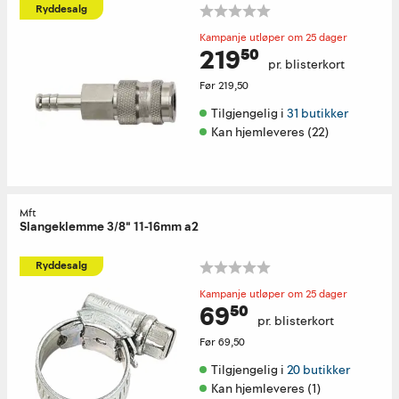
Ryddesalg
Kampanje utløper om 25 dager
219⁵⁰
pr. blisterkort
Før
219,50
Tilgjengelig i 
31 butikker
Kan hjemleveres (22)
Mft
Slangeklemme 3/8" 11-16mm a2
Ryddesalg
Kampanje utløper om 25 dager
69⁵⁰
pr. blisterkort
Før
69,50
Tilgjengelig i 
20 butikker
Kan hjemleveres (1)