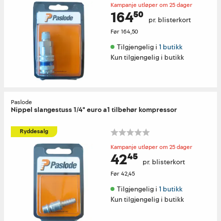
Kampanje utløper om 25 dager
164⁵⁰
pr. blisterkort
Før
164,50
Tilgjengelig i 
1 butikk
Kun tilgjengelig i butikk
Paslode
Nippel slangestuss 1/4" euro a1 tilbehør kompressor
Ryddesalg
Kampanje utløper om 25 dager
42⁴⁵
pr. blisterkort
Før
42,45
Tilgjengelig i 
1 butikk
Kun tilgjengelig i butikk