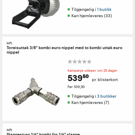
Tilgjengelig i 
1 butikk
Kan hjemleveres (33)
Mft
Toveisuttak 3/8" kombi euro nippel med to kombi uttak euro
nippel
Kampanje utløper om 25 dager
539⁵⁰
pr. blisterkort
Før
539,50
Tilgjengelig i 
3 butikker
Kan hjemleveres (7)
Mft
Slangestuss 1/4" kombi for 1/4" slange