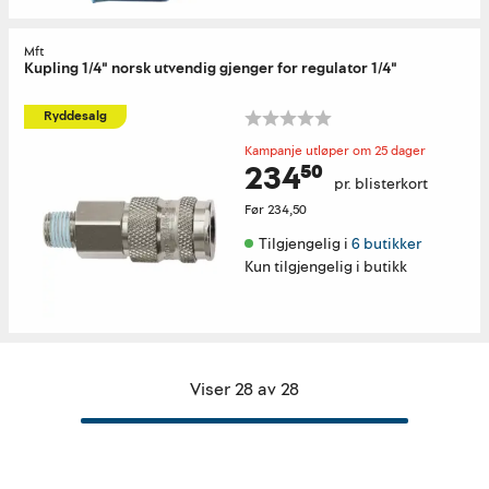
Mft
Kupling 1/4" norsk utvendig gjenger for regulator 1/4"
Ryddesalg
Kampanje utløper om 25 dager
234⁵⁰
pr. blisterkort
Før
234,50
Tilgjengelig i 
6 butikker
Kun tilgjengelig i butikk
Viser 28 av 28