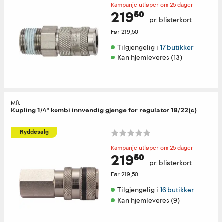
Kampanje utløper om 25 dager
219⁵⁰
pr. blisterkort
Før
219,50
Tilgjengelig i 
17 butikker
Kan hjemleveres (13)
Mft
Kupling 1/4" kombi innvendig gjenge for regulator 18/22(s)
Ryddesalg
Kampanje utløper om 25 dager
219⁵⁰
pr. blisterkort
Før
219,50
Tilgjengelig i 
16 butikker
Kan hjemleveres (9)