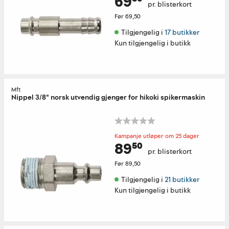
69⁵⁰
pr. blisterkort
Før
69,50
Tilgjengelig i 
17 butikker
Kun tilgjengelig i butikk
Mft
Nippel 3/8" norsk utvendig gjenger for hikoki spikermaskin
Kampanje utløper om 25 dager
89⁵⁰
pr. blisterkort
Før
89,50
Tilgjengelig i 
21 butikker
Kun tilgjengelig i butikk