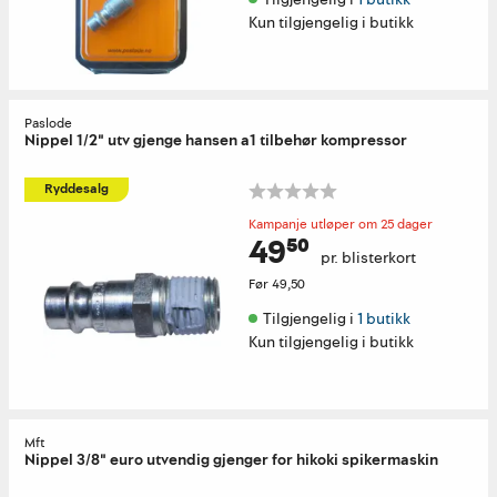
Kun tilgjengelig i butikk
Paslode
Nippel 1/2" utv gjenge hansen a1 tilbehør kompressor
Ryddesalg
Kampanje utløper om 25 dager
49⁵⁰
pr. blisterkort
Før
49,50
Tilgjengelig i 
1 butikk
Kun tilgjengelig i butikk
Mft
Nippel 3/8" euro utvendig gjenger for hikoki spikermaskin