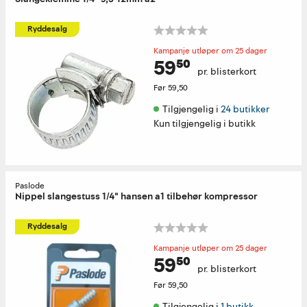
Ryddesalg
Kampanje utløper om 25 dager
59⁵⁰
pr. blisterkort
Før
59,50
Tilgjengelig i 
24 butikker
Kun tilgjengelig i butikk
Paslode
Nippel slangestuss 1/4" hansen a1 tilbehør kompressor
Ryddesalg
Kampanje utløper om 25 dager
59⁵⁰
pr. blisterkort
Før
59,50
Tilgjengelig i 
1 butikk