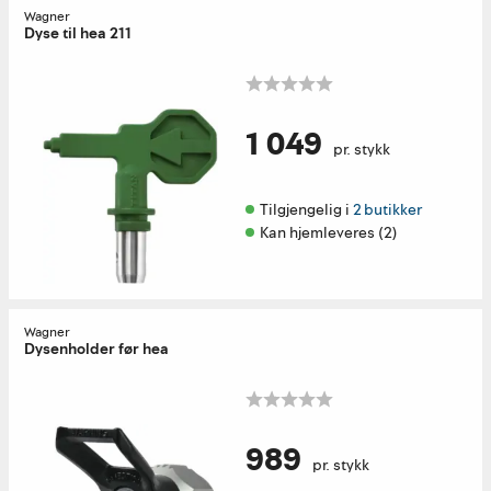
Wagner
Dyse til hea 211
1 049
pr. stykk
Tilgjengelig i 
2 butikker
Kan hjemleveres (2)
Wagner
Dysenholder før hea
989
pr. stykk