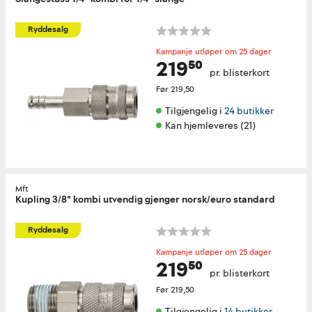
Ryddesalg
Kampanje utløper om 25 dager
219⁵⁰
pr. blisterkort
Før
219,50
Tilgjengelig i 
24 butikker
Kan hjemleveres (21)
Mft
Kupling 3/8" kombi utvendig gjenger norsk/euro standard
Ryddesalg
Kampanje utløper om 25 dager
219⁵⁰
pr. blisterkort
Før
219,50
Tilgjengelig i 
14 butikker