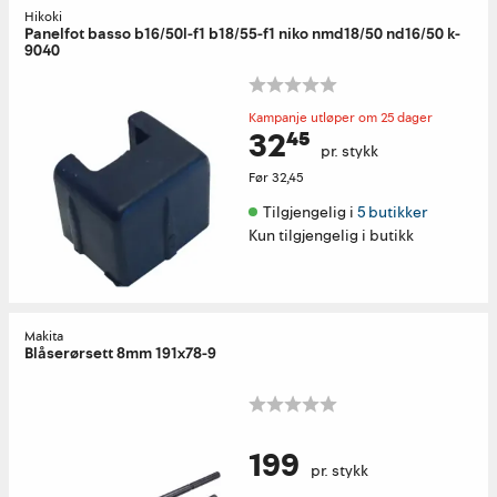
Hikoki
Panelfot basso b16/50l-f1 b18/55-f1 niko nmd18/50 nd16/50 k-
9040
Kampanje utløper om 25 dager
32⁴⁵
pr. stykk
Før
32,45
Tilgjengelig i 
5 butikker
Kun tilgjengelig i butikk
Makita
Blåserørsett 8mm 191x78-9
199
pr. stykk