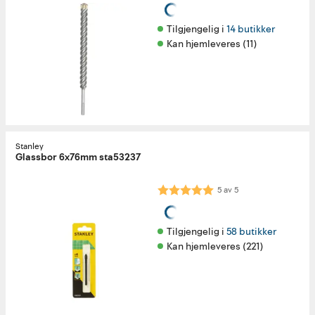
Tilgjengelig i 
14 butikker
Kan hjemleveres (11)
Stanley
Glassbor 6x76mm sta53237
Karakter:
5.0 av 5 mulige
5
av
5
Tilgjengelig i 
58 butikker
Kan hjemleveres (221)