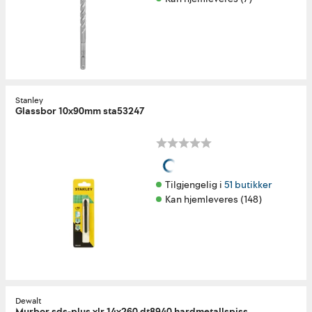
Stanley
Glassbor 10x90mm sta53247
Tilgjengelig i 
51 butikker
Kan hjemleveres (148)
Dewalt
Murbor sds-plus xlr 14x260 dt8940 hardmetallspiss,