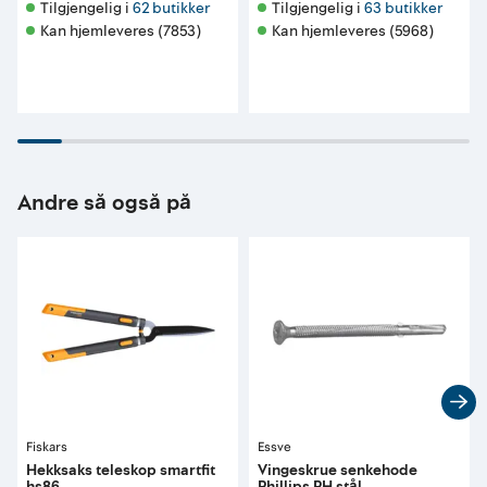
Tilgjengelig i 
62 butikker
Tilgjengelig i 
63 butikker
Kan hjemleveres (7853)
Kan hjemleveres (5968)
Andre så også på
Fiskars
Essve
Hekksaks teleskop smartfit
Vingeskrue senkehode
hs86
Phillips PH stål