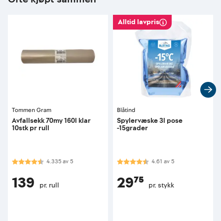
Alltid lavpris
Tommen Gram
Blåtind
Avfallsekk 70my 160l klar
Spylervæske 3l pose
10stk pr rull
-15grader
Karakter:
4.3 av 5 mulige
Karakter:
4.6 av 5 mulige
4.335
av
5
4.61
av
5
139
29⁷⁵
pr. rull
pr. stykk