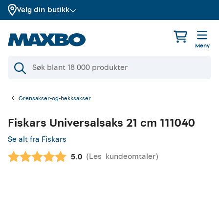
Velg din butikk
Meny
Grensakser-og-hekksakser
Fiskars
Universalsaks 21 cm 111040
Se alt fra Fiskars
(
Les
kundeomtaler
)
Gjennomsnittskarakter:
5.0