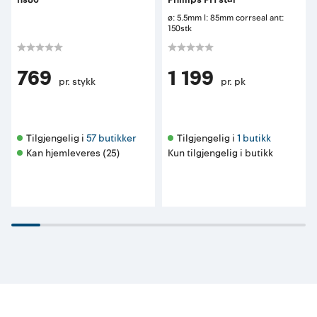
ø: 5.5mm l: 85mm corrseal ant:
150stk
769
1 199
pr. stykk
pr. pk
Tilgjengelig i 
57 butikker
Tilgjengelig i 
1 butikk
Kan hjemleveres (25)
Kun tilgjengelig i butikk