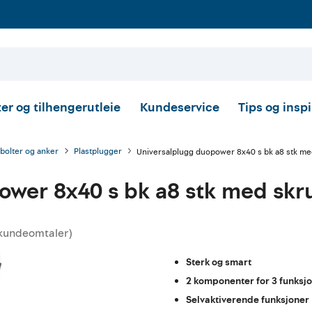
er og tilhengerutleie
Kundeservice
Tips og insp
 bolter og anker
Plastplugger
Universalplugg duopower 8x40 s bk a8 stk me
ower 8x40 s bk a8 stk med skr
kundeomtaler
)
ittskarakter:
Sterk og smart
2 komponenter for 3 funksj
Selvaktiverende funksjoner