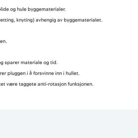
olide og hule byggematerialer.
bretting, knyting) avhengig av byggematerialet.
gen.
 sparer materiale og tid.
er pluggen i å forsvinne inn i hullet.
kket være taggete anti-rotasjon funksjonen.