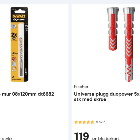
Fischer
e mur 08x120mm dt6682
Universalplugg duopower 5x
stk med skrue
Karakter:
5.0 av 5 mulige
5
av
5
119
. stykk
pr. blisterkort