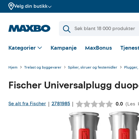
Velg din butikk
Kategorier
Kampanje
MaxBonus
Tjenest
Hjem
Trelast og byggevarer
Spiker, skruer og festemidler
Plugger,
Fischer
Universalplugg duop
Se alt fra Fischer
2781985
|
|
(
Les
Gjennomsn
0.0