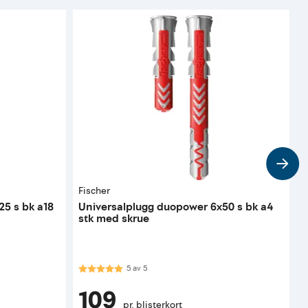
Fischer
D
25 s bk a18
Universalplugg duopower 6x50 s bk a4
M
stk med skrue
h
Karakter:
5.0 av 5 mulige
5
av
5
109
pr. blisterkort