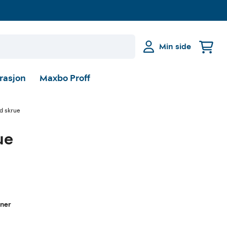
Min side
irasjon
Maxbo Proff
d skrue
ue
oner