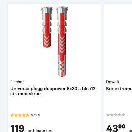
Fischer
Dewalt
Universalplugg duopower 6x30 s bk a12
Bor extrem
stk med skrue
Karakter:
5.0 av 5 mulige
5
av
5
119
43⁹⁰
pr. blisterkort
pr