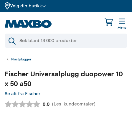
Velg din butikk
Meny
Plastplugger
Fischer
Universalplugg duopower 10
x 50 a50
Se alt fra Fischer
(
Les
kundeomtaler
)
Gjennomsnittskarakter:
0.0