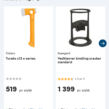
Fiskars
Espegard
Turøks x13 x-series
Vedkløyver kindling cracker
standard
Karakter:
4.5 av 5 mulige
4.5
av
5
519
1 399
pr. stykk
pr. stykk