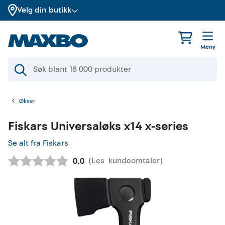
Velg din butikk
Meny
Økser
Fiskars
Universaløks x14 x-series
Se alt fra Fiskars
(
Les
kundeomtaler
)
Gjennomsnittskarakter:
0.0