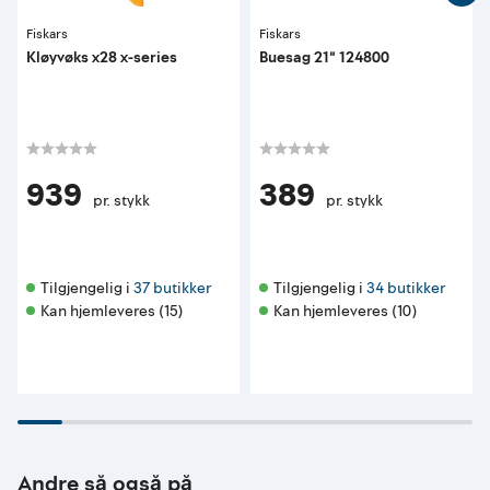
Fiskars
Fiskars
Kløyvøks x28 x-series
Buesag 21" 124800
939
389
pr. stykk
pr. stykk
Tilgjengelig i 
37 butikker
Tilgjengelig i 
34 butikker
Kan hjemleveres (15)
Kan hjemleveres (10)
Andre så også på