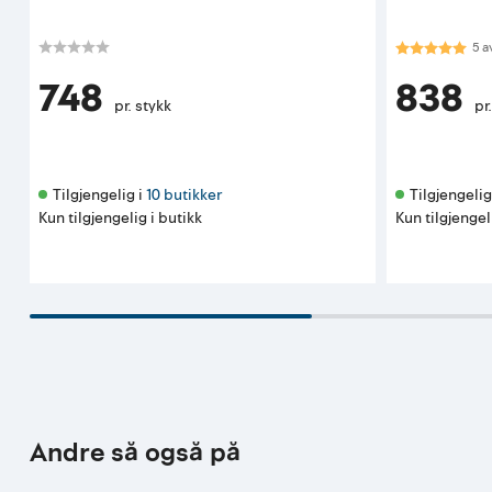
Karakter:
5.0
5
a
748
838
pr. stykk
pr
Tilgjengelig i 
10 butikker
Tilgjengelig 
Kun tilgjengelig i butikk
Kun tilgjengel
Andre så også på