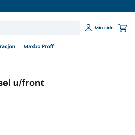
Min side
irasjon
Maxbo Proff
el u/front