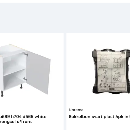
Norema
b599 h704 d565 white
Sokkelben svart plast 4pk ink
hengsel u/front