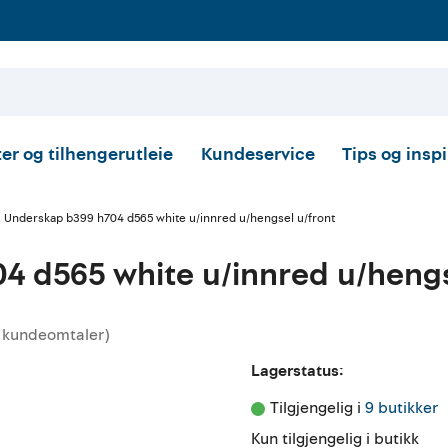
er og tilhengerutleie
Kundeservice
Tips og insp
Underskap b399 h704 d565 white u/innred u/hengsel u/front
4 d565 white u/innred u/hengs
kundeomtaler
)
nittskarakter:
Lagerstatus:
Tilgjengelig i 
9 butikker
Kun tilgjengelig i butikk