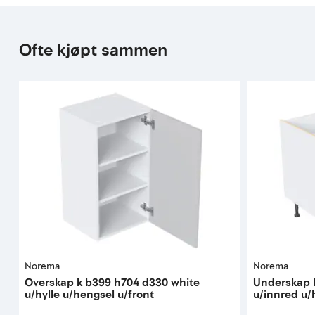
Ofte kjøpt sammen
Norema
Norema
Overskap k b399 h704 d330 white
Underskap 
u/hylle u/hengsel u/front
u/innred u/