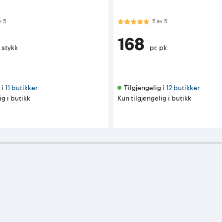
 av 5 mulige
Karakter:
5.0 av 5 mulige
v
5
5
av
5
168
. stykk
pr. pk
i 
11 butikker
Tilgjengelig i 
12 butikker
ig i butikk
Kun tilgjengelig i butikk