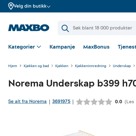
Velg din butikk
Kategorier
Kampanje
MaxBonus
Tjenest
Hjem
Kjøkken og bad
Kjøkken
Kjøkkeninnredning
Underskap
Norema
Underskap b399 h70
Se alt fra Norema
3691975
|
|
(
Les
Gjennoms
0.0