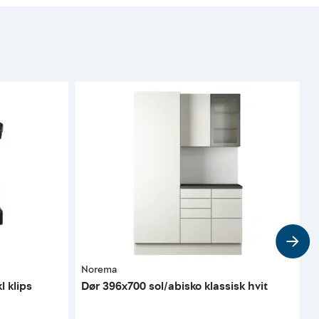
Norema
N
l klips
Dør 396x700 sol/abisko klassisk hvit
O
u