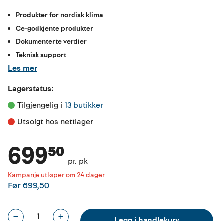
Produkter for nordisk klima
Ce-godkjente produkter
Dokumenterte verdier
Teknisk support
Les mer
Lagerstatus:
Tilgjengelig i 
13 butikker
Utsolgt hos nettlager
699⁵⁰
pr. pk
Kampanje utløper om 24 dager
Før
699,50
Legg i handlekurv