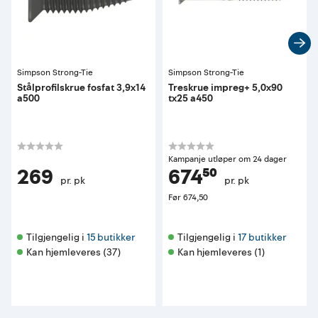
Simpson Strong-Tie
Simpson Strong-Tie
Stålprofilskrue fosfat 3,9x14
Treskrue impreg+ 5,0x90
a500
tx25 a450
Kampanje utløper om 24 dager
269
674⁵⁰
pr. pk
pr. pk
Før
674,50
Tilgjengelig i 
15 butikker
Tilgjengelig i 
17 butikker
Kan hjemleveres (37)
Kan hjemleveres (1)