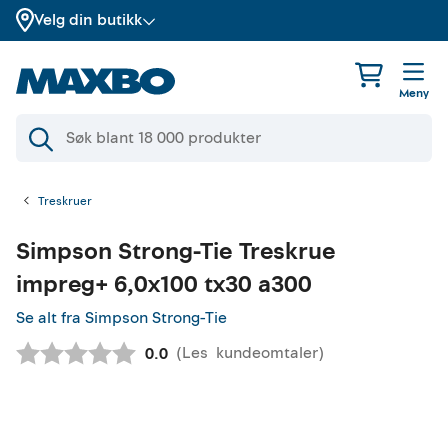
Velg din butikk
Meny
Treskruer
Simpson Strong-Tie
Treskrue
impreg+ 6,0x100 tx30 a300
Se alt fra Simpson Strong-Tie
(
Les
kundeomtaler
)
Gjennomsnittskarakter:
0.0