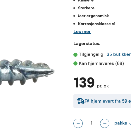
Raskere
Sterkere
Mer ergonomisk
Korrosjonsklasse c1
Les mer
Lagerstatus:
Tilgjengelig i 
35 butikker
Kan hjemleveres (68)
139
pr. pk
Få hjemlevert fra
59
e
pakke