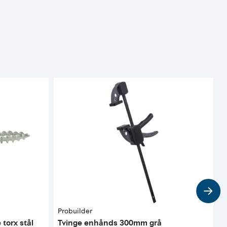
Probuilder
F
torx stål
Tvinge enhånds 300mm grå
B