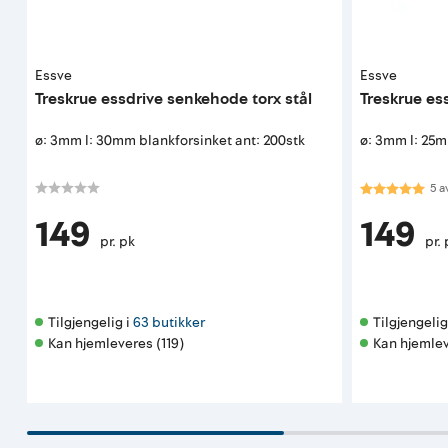
Essve
Essve
Treskrue essdrive senkehode torx stål
Treskrue es
ø: 3mm l: 30mm blankforsinket ant: 200stk
ø: 3mm l: 25m
Karakter:
5.0
5
a
149
149
pr. pk
pr.
Tilgjengelig i 
63 butikker
Tilgjengelig 
Kan hjemleveres (119)
Kan hjemlev