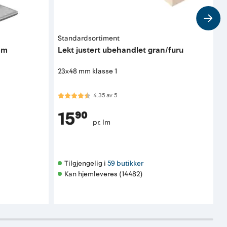
Standardsortiment
E
mm
Lekt justert ubehandlet gran/furu
T
23x48 mm klasse 1
ø
Karakter:
4.3 av 5 mulige
4.35
av
5
15⁹⁰
pr. lm
Tilgjengelig i 
59 butikker
Kan hjemleveres (14482)