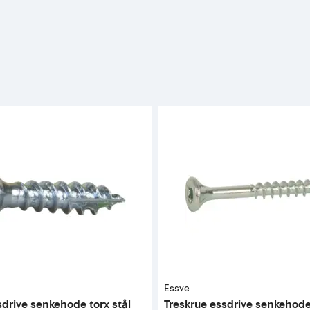
Essve
sdrive senkehode torx stål
Treskrue essdrive senkehode 