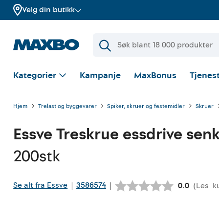
Velg din butikk
Kategorier
Kampanje
MaxBonus
Tjenest
Hjem
Trelast og byggevarer
Spiker, skruer og festemidler
Skruer
Essve
Treskrue essdrive senk
200stk
Se alt fra Essve
3586574
|
|
(
Les
k
Gjennomsni
0.0