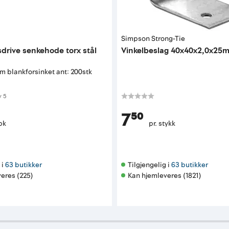
Simpson Strong-Tie
sdrive senkehode torx stål
Vinkelbeslag 40x40x2,0x25
m blankforsinket ant: 200stk
 av 5 mulige
v
5
7⁵⁰
 pk
pr. stykk
i 
63 butikker
Tilgjengelig i 
63 butikker
eres (225)
Kan hjemleveres (1821)