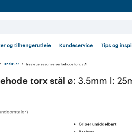
er og tilhengerutleie
Kundeservice
Tips og insp
Treskruer
Treskrue essdrive senkehode torx stål
ehode torx stål
ø: 3.5mm l: 25
undeomtaler
)
ttskarakter:
Griper umiddelbart