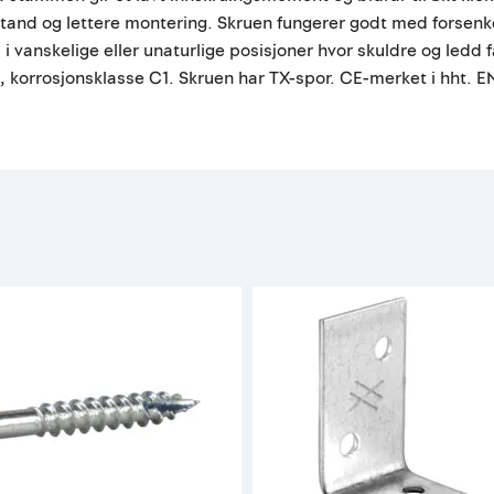
and og lettere montering. Skruen fungerer godt med forsenkede
i vanskelige eller unaturlige posisjoner hvor skuldre og ledd 
g, korrosjonsklasse C1. Skruen har TX-spor. CE-merket i hht. E