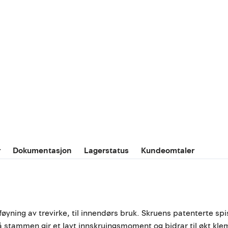
r
Dokumentasjon
Lagerstatus
Kundeomtaler
ning av trevirke, til innendørs bruk. Skruens patenterte spi
 på stammen gir et lavt innskruingsmoment og bidrar til økt kl