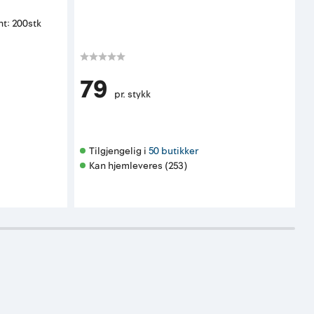
p
t: 200stk
K
79
pr. stykk
Tilgjengelig i 
50 butikker
Kan hjemleveres (253)