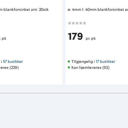
m blankforsinket ant: 20stk
ø: 4mm l: 40mm blankforsinket an
179
. pk
pr. pk
i 
57 butikker
Tilgjengelig i 
17 butikker
eres (229)
Kan hjemleveres (92)