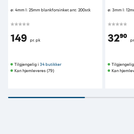
ø: 4mm l: 25mm blankforsinket ant: 200stk
ø: 3mm l: 12m
149
32⁹⁰
pr. pk
pr
Tilgjengelig i 
34 butikker
Tilgjengelig 
Kan hjemleveres (79)
Kan hjemlev