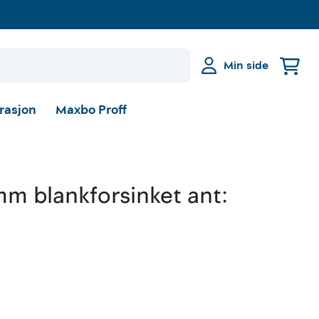
Min side
irasjon
Maxbo Proff
mm blankforsinket ant: