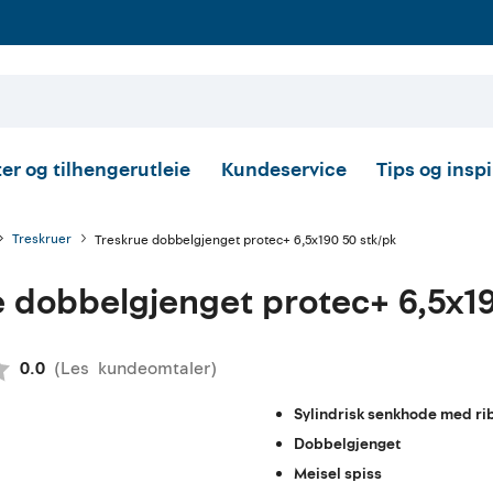
er og tilhengerutleie
Kundeservice
Tips og insp
Treskruer
Treskrue dobbelgjenget protec+ 6,5x190 50 stk/pk
 dobbelgjenget protec+ 6,5x19
(
Les
kundeomtaler
)
Gjennomsnittskarakter:
0.0
Sylindrisk senkhode med ri
Dobbelgjenget
Meisel spiss