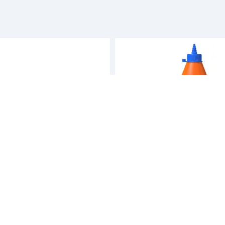
ng-Tie
Casco
bbelgjenget protec+ 8,0x190
Trelim l winter 750 ml