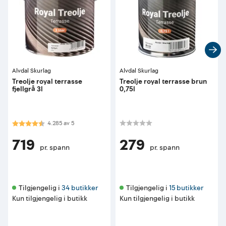
Alvdal Skurlag
Alvdal Skurlag
Treolje royal terrasse
Treolje royal terrasse brun
fjellgrå 3l
0,75l
Karakter:
4.3 av 5 mulige
4.285
av
5
719
279
pr. spann
pr. spann
Tilgjengelig i 
34 butikker
Tilgjengelig i 
15 butikker
Kun tilgjengelig i butikk
Kun tilgjengelig i butikk