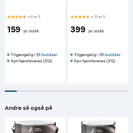
Karakter:
4.6 av 5 mulige
Karakter:
4.2 av 5 mulige
4.6
av
5
4.22
av
5
159
399
pr. stykk
pr. stykk
Tilgjengelig i 
59 butikker
Tilgjengelig i 
59 butikker
Kan hjemleveres (312)
Kan hjemleveres (312)
Andre så også på