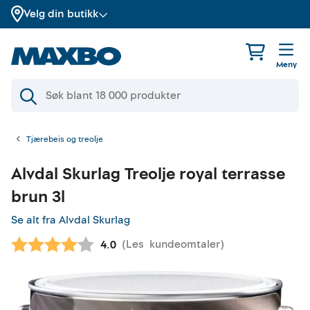
Velg din butikk
Meny
Tjærebeis og treolje
Alvdal Skurlag
Treolje royal terrasse
brun 3l
Se alt fra Alvdal Skurlag
(
Les
kundeomtaler
)
Gjennomsnittskarakter:
4.0