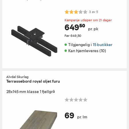
Karakter:
3.0 av 5 mulige
3
av
5
Kampanje utløper om 21 dager
649⁵⁰
pr. pk
Før
649,50
Tilgjengelig i 
15 butikker
Kan hjemleveres (10)
Alvdal Skurlag
Terrassebord royal oljet furu
28x145 mm klasse 1 fjellgrå
69
pr. lm