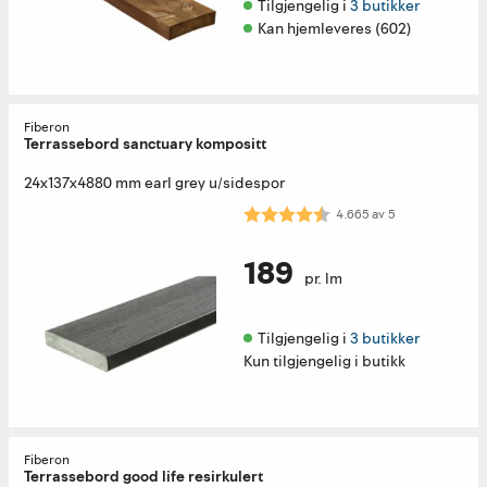
Tilgjengelig i 
3 butikker
Kan hjemleveres (602)
Fiberon
Terrassebord sanctuary kompositt
24x137x4880 mm earl grey u/sidespor
Karakter:
4.7 av 5 mulige
4.665
av
5
189
pr. lm
Tilgjengelig i 
3 butikker
Kun tilgjengelig i butikk
Fiberon
Terrassebord good life resirkulert