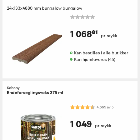
24x133x4880 mm bungalow bungalow
1 068⁸¹
pr. stykk
Kan bestilles i alle butikker 
Kan hjemleveres (45)
Kebony
Endeforseglingsvoks 375 ml
Karakter:
4.7 av 5 mulige
4.665
av
5
1 049
pr. stykk