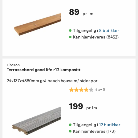
89
pr. lm
Tilgjengelig i 
8 butikker
Kan hjemleveres (8452)
Fiberon
Terrassebord good life r12 kompositt
24x137x4880mm grå beach house m/ sidespor
Karakter:
4.0 av 5 mulige
4
av
5
199
pr. lm
Tilgjengelig i 
12 butikker
Kan hjemleveres (173)