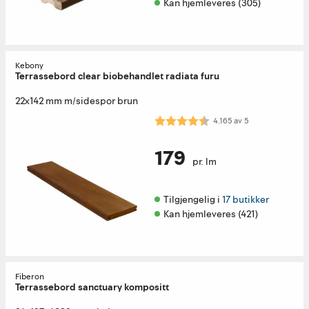
Kan hjemleveres (305)
Kebony
Terrassebord clear biobehandlet radiata furu
22x142 mm m/sidespor brun
Karakter:
4.2 av 5 mulige
4.165
av
5
179
pr. lm
Tilgjengelig i 
17 butikker
Kan hjemleveres (421)
Fiberon
Terrassebord sanctuary kompositt