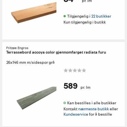
pr. lm
Tilgjengelig i 
22 butikker
Kun tilgjengelig i butikk
Fritzøe Engros
Terrassebord accoya color gjennomfarget radiata furu
26x146 mm m/sidespor grå
589
pr. lm
Kan bestilles i alle butikker 
Kontakt
nærmeste butikk
eller
Kundeservice
for å bestille