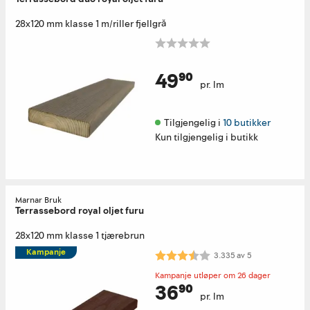
28x120 mm klasse 1 m/riller fjellgrå
49⁹⁰
pr. lm
Tilgjengelig i 
10 butikker
Kun tilgjengelig i butikk
Marnar Bruk
Terrassebord royal oljet furu
28x120 mm klasse 1 tjærebrun
Kampanje
Karakter:
3.3 av 5 mulige
3.335
av
5
Kampanje utløper om 26 dager
36⁹⁰
pr. lm