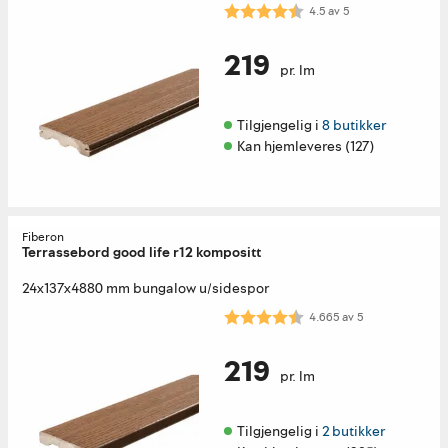
Karakter:
4.5 av 5 mulige
4.5
av
5
219
pr. lm
Tilgjengelig i 
8 butikker
Kan hjemleveres (127)
Fiberon
Terrassebord good life r12 kompositt
24x137x4880 mm bungalow u/sidespor
Karakter:
4.7 av 5 mulige
4.665
av
5
219
pr. lm
Tilgjengelig i 
2 butikker