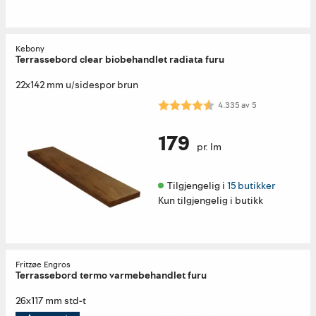
Kebony
Terrassebord clear biobehandlet radiata furu
22x142 mm u/sidespor brun
Karakter:
4.3 av 5 mulige
4.335
av
5
179
pr. lm
Tilgjengelig i 
15 butikker
Kun tilgjengelig i butikk
Fritzøe Engros
Terrassebord termo varmebehandlet furu
26x117 mm std-t