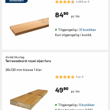
Annonsert
Karakter:
4.7 av 5 mulige
4.665
av
5
84⁹⁰
pr. lm
Tilgjengelig i 
31 butikker
Kun tilgjengelig i butikk
Alvdal Skurlag
Terrassebord royal oljet furu
28x120 mm klasse 1 klar
Karakter:
5.0 av 5 mulige
5
av
5
49⁹⁰
pr. lm
Tilgjengelig i 
5 butikker