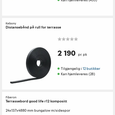
Kan hjemleveres (433)
Kebony
Distansebånd på rull for terrasse
2 190
pr. pk
Tilgjengelig i 
12 butikker
Kan hjemleveres (28)
Fiberon
Terrassebord good life r12 kompositt
24x137x4880 mm bungalow m/sidespor