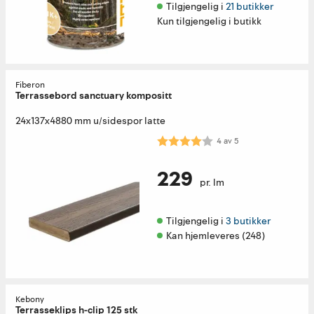
Tilgjengelig i 
21 butikker
Kun tilgjengelig i butikk
Fiberon
Terrassebord sanctuary kompositt
24x137x4880 mm u/sidespor latte
Karakter:
4.0 av 5 mulige
4
av
5
229
pr. lm
Tilgjengelig i 
3 butikker
Kan hjemleveres (248)
Kebony
Terrasseklips h-clip 125 stk