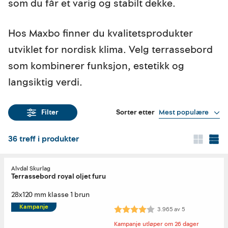
som du får et varig og stabilt dekke.
Hos Maxbo finner du kvalitetsprodukter
utviklet for nordisk klima. Velg terrassebord
som kombinerer funksjon, estetikk og
langsiktig verdi.
Sorter etter
Mest populære
Filter
36
treff i produkter
Alvdal Skurlag
Terrassebord royal oljet furu
28x120 mm klasse 1 brun
Kampanje
Karakter:
4.0 av 5 mulige
3.965
av
5
Kampanje utløper om 26 dager