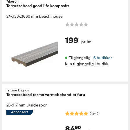
Fiberon
Terrassebord good life kompositt
24x133x3660 mm beach house
199
pr. lm
Tilgjengelig i 
6 butikker
Kun tilgjengelig i butikk
Fritzøe Engros
Terrassebord termo varmebehandlet furu
26x117 mm u/sidespor
Annonsert
Karakter:
5.0 av 5 mulige
5
av
5
84⁹⁰