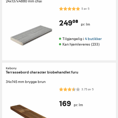
24x137x4880 mm chai
Karakter:
5.0 av 5 mulige
5
av
5
249⁰⁸
pr. lm
Tilgjengelig i 
4 butikker
Kan hjemleveres (233)
Kebony
Terrassebord character biobehandlet furu
34x145 mm brygge brun
Karakter:
3.8 av 5 mulige
3.75
av
5
169
pr. lm