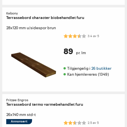
Kebony
Terrassebord character biobehandlet furu
28x120 mm u/sidespor brun
Karakter:
3.4 av 5 mulige
3.4
av
5
89
pr. lm
Tilgjengelig i 
26 butikker
Kan hjemleveres (1349)
Fritzøe Engros
Terrassebord termo varmebehandlet furu
26x140 mm std-t
Annonsert
Karakter:
2.5 av 5 mulige
2.5
av
5