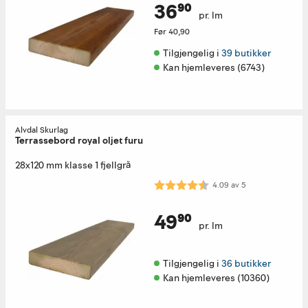
36⁹⁰
pr. lm
Før
40,90
Tilgjengelig i 
39 butikker
Kan hjemleveres (6743)
Alvdal Skurlag
Terrassebord royal oljet furu
28x120 mm klasse 1 fjellgrå
Karakter:
4.1 av 5 mulige
4.09
av
5
49⁹⁰
pr. lm
Tilgjengelig i 
36 butikker
Kan hjemleveres (10360)