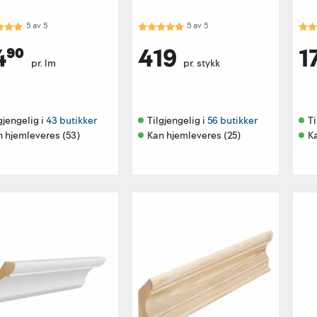
kter:
5.0 av 5 mulige
Karakter:
5.0 av 5 mulige
Kar
5
av
5
5
av
5
4⁹⁰
419
1
pr. lm
pr. stykk
gjengelig i 
43 butikker
Tilgjengelig i 
56 butikker
Ti
n hjemleveres (53)
Kan hjemleveres (25)
K