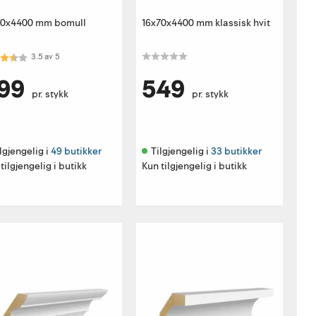
70x4400 mm bomull
16x70x4400 mm klassisk hvit
akter:
3.5 av 5 mulige
3.5
av
5
99
549
pr. stykk
pr. stykk
lgjengelig i 
49 butikker
Tilgjengelig i 
33 butikker
tilgjengelig i butikk
Kun tilgjengelig i butikk