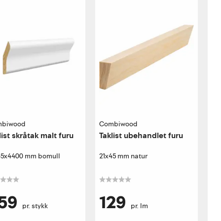
biwood
Combiwood
list skråtak malt furu
Taklist ubehandlet furu
45x4400 mm bomull
21x45 mm natur
59
129
pr. stykk
pr. lm