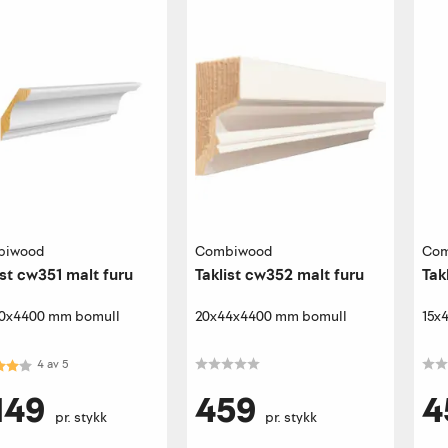
biwood
Combiwood
Com
ist cw351 malt furu
Taklist cw352 malt furu
Tak
20x4400 mm bomull
20x44x4400 mm bomull
15x
kter:
4.0 av 5 mulige
4
av
5
149
459
4
pr. stykk
pr. stykk