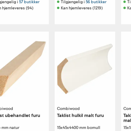
gjengelig i 
57 butikker
Tilgjengelig i 
56 butikker
Ti
n hjemleveres (94)
Kan hjemleveres (1219)
K
biwood
Combiwood
Com
ist ubehandlet furu
Taklist hulkil malt furu
Tak
mal
4 mm natur
15x45x4400 mm bomull
15x