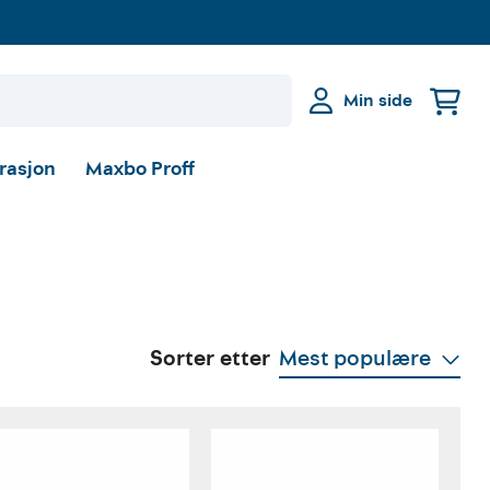
Min side
irasjon
Maxbo Proff
Sorter etter
Mest populære