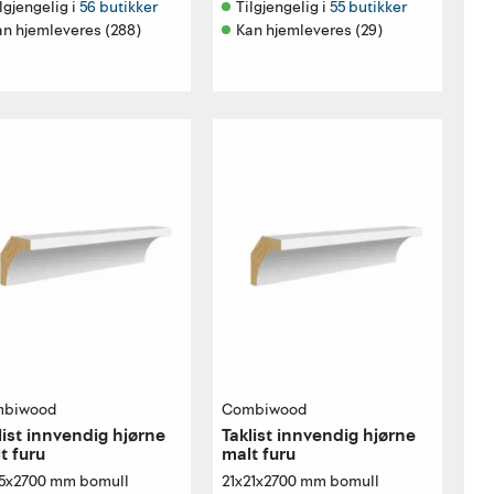
lgjengelig i 
56 butikker
Tilgjengelig i 
55 butikker
an hjemleveres (288)
Kan hjemleveres (29)
biwood
Combiwood
list innvendig hjørne
Taklist innvendig hjørne
t furu
malt furu
15x2700 mm bomull
21x21x2700 mm bomull