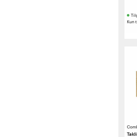
Til
Kun t
Com
Takl