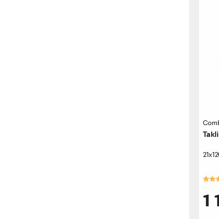
Com
Takl
21x1
Kara
1 