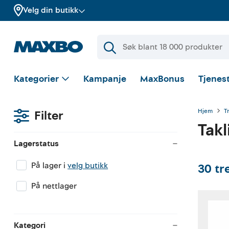
Velg din butikk
Kategorier
Kampanje
MaxBonus
Tjenest
Hjem
T
Filter
Takl
Lagerstatus
På lager i
velg butikk
30
tr
På nettlager
Kategori