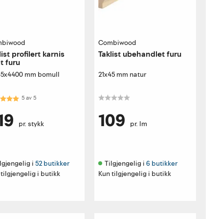
biwood
Combiwood
list profilert karnis
Taklist ubehandlet furu
t furu
45x4400 mm bomull
21x45 mm natur
akter:
5.0 av 5 mulige
5
av
5
19
109
pr. stykk
pr. lm
lgjengelig i 
52 butikker
Tilgjengelig i 
6 butikker
tilgjengelig i butikk
Kun tilgjengelig i butikk