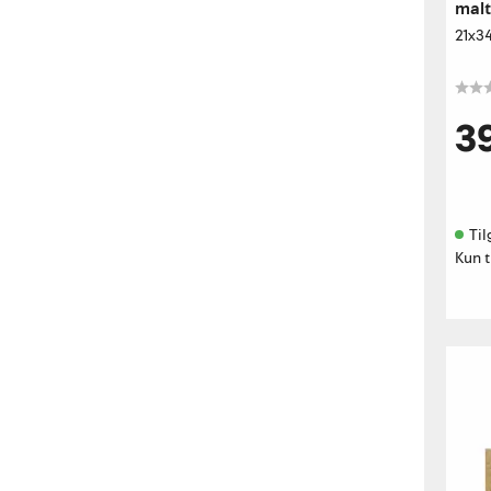
malt
21x3
3
Til
Kun t