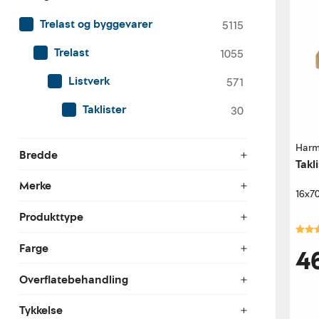
Trelast og byggevarer
5115
Trelast
1055
Listverk
571
Taklister
30
Harm
Bredde
Takl
Merke
16x7
Produkttype
Kara
Farge
4
Overflatebehandling
Tykkelse