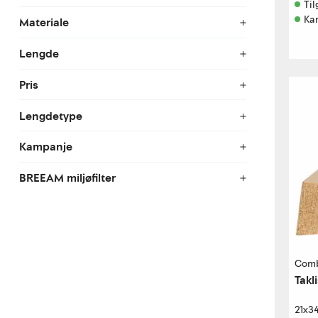
Til
Ka
Materiale
Lengde
Pris
Lengdetype
Kampanje
BREEAM miljøfilter
Com
Takl
21x3