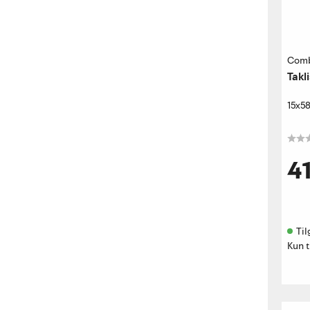
Com
Takl
15x5
4
Til
Kun t