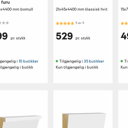
 furu
4x4400 mm bomull
21x45x4400 mm klassisk hvit
15x
Karakter:
5.0 av 5 mulige
Kar
5
av
5
99
529
4
pr. stykk
pr. stykk
gjengelig i 
10 butikker
Tilgjengelig i 
35 butikker
Ti
ilgjengelig i butikk
Kun tilgjengelig i butikk
Kun 