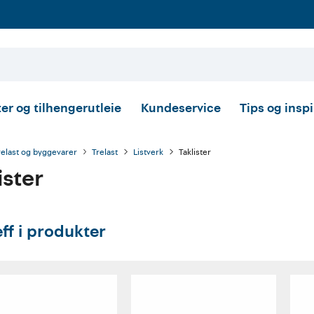
er og tilhengerutleie
Kundeservice
Tips og insp
relast og byggevarer
Trelast
Listverk
Taklister
ister
eff i produkter