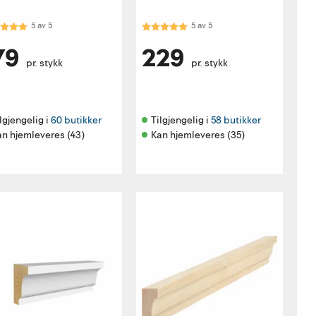
akter:
5.0 av 5 mulige
Karakter:
5.0 av 5 mulige
5
av
5
5
av
5
79
229
pr. stykk
pr. stykk
lgjengelig i 
60 butikker
Tilgjengelig i 
58 butikker
an hjemleveres (43)
Kan hjemleveres (35)