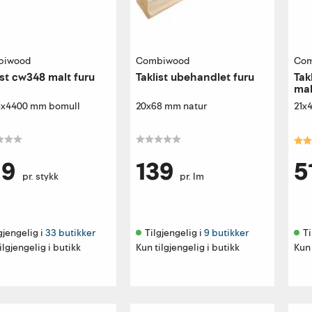
biwood
Combiwood
Com
ist cw348 malt furu
Taklist ubehandlet furu
Tak
mal
8x4400 mm bomull
20x68 mm natur
21x
Kar
19
139
5
pr. stykk
pr. lm
gjengelig i 
33 butikker
Tilgjengelig i 
9 butikker
Ti
ilgjengelig i butikk
Kun tilgjengelig i butikk
Kun 