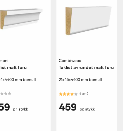
moni
Combiwood
list malt furu
Taklist avrundet malt furu
34x4400 mm bomull
21x45x4400 mm bomull
Karakter:
4.0 av 5 mulige
4
av
5
59
459
pr. stykk
pr. stykk