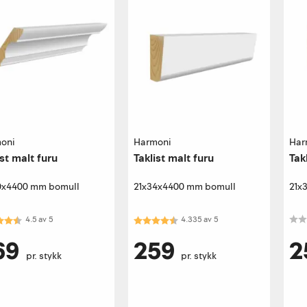
oni
Harmoni
Har
ist malt furu
Taklist malt furu
Tak
0x4400 mm bomull
21x34x4400 mm bomull
21x
kter:
4.5 av 5 mulige
Karakter:
4.3 av 5 mulige
4.5
av
5
4.335
av
5
69
259
2
pr. stykk
pr. stykk