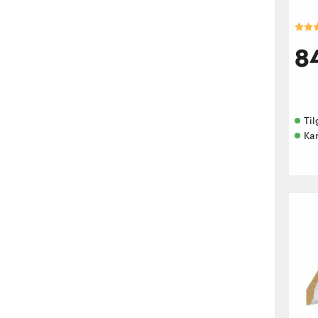
Kara
8
Til
Ka