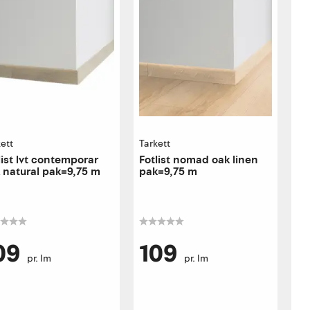
ett
Tarkett
list lvt contemporar
Fotlist nomad oak linen
 natural pak=9,75 m
pak=9,75 m
09
109
pr. lm
pr. lm