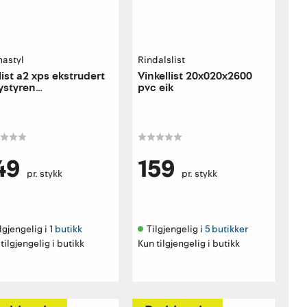
astyl
Rindalslist
list a2 xps ekstrudert
Vinkellist 20x020x2600
ystyren
pvc eik
x50x2000mm grunnet
49
159
pr. stykk
pr. stykk
lgjengelig i 
1 butikk
Tilgjengelig i 
5 butikker
tilgjengelig i butikk
Kun tilgjengelig i butikk