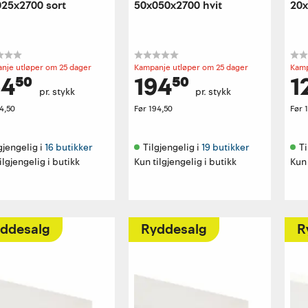
25x2700 sort
50x050x2700 hvit
20x
nje utløper om 25 dager
Kampanje utløper om 25 dager
Kamp
4⁵⁰
194⁵⁰
1
pr. stykk
pr. stykk
4,50
Før
194,50
Før
gjengelig i 
16 butikker
Tilgjengelig i 
19 butikker
Ti
ilgjengelig i butikk
Kun tilgjengelig i butikk
Kun 
ddesalg
Ryddesalg
R