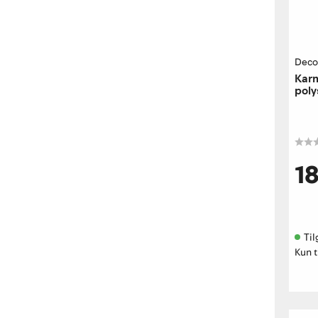
Deco
Karm
poly
s050
1
Til
Kun t