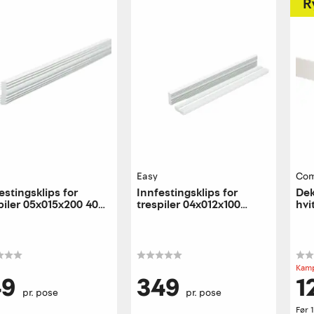
R
Easy
Com
estingsklips for
Innfestingsklips for
Dek
piler 05x015x200 40
trespiler 04x012x100
hvi
pr pose
plastklips 40 stk pr. pose
Kamp
49
349
1
pr. pose
pr. pose
Før