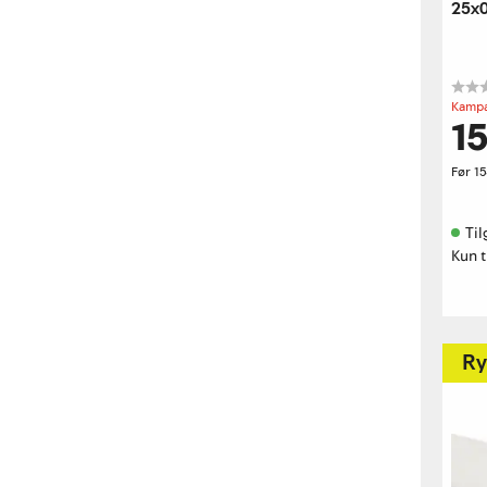
25x0
Kampa
15
Før
15
Til
Kun t
Ry