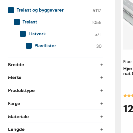
Trelast og byggevarer
5117
Trelast
1055
Listverk
571
Plastlister
30
Fibo
Bredde
Hjør
nat 
Merke
boa
Produkttype
Kara
Farge
1
Materiale
Lengde