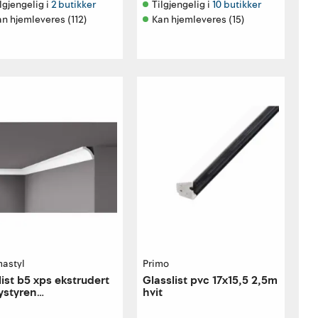
lgjengelig i 
2 butikker
Tilgjengelig i 
10 butikker
n hjemleveres (112)
Kan hjemleveres (15)
astyl
Primo
list b5 xps ekstrudert
Glasslist pvc 17x15,5 2,5m
ystyren
hvit
x50x2000mm grunnet