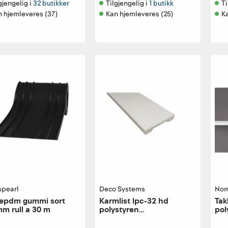
gjengelig i 
32 butikker
Tilgjengelig i 
1 butikk
Ti
n hjemleveres (37)
Kan hjemleveres (25)
Ka
spearl
Deco Systems
Nom
 epdm gummi sort
Karmlist lpc-32 hd
Tak
m rull a 30 m
polystyren
pol
12x58x2440mm s0502-y
50
bomull