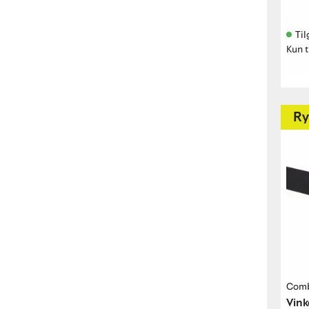
Til
Kun t
Ry
Com
Vink