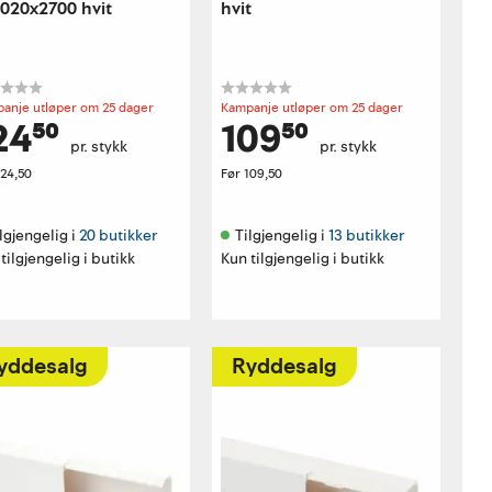
020x2700 hvit
hvit
anje utløper om 25 dager
Kampanje utløper om 25 dager
24⁵⁰
109⁵⁰
pr. stykk
pr. stykk
124,50
Før
109,50
lgjengelig i 
20 butikker
Tilgjengelig i 
13 butikker
tilgjengelig i butikk
Kun tilgjengelig i butikk
yddesalg
Ryddesalg