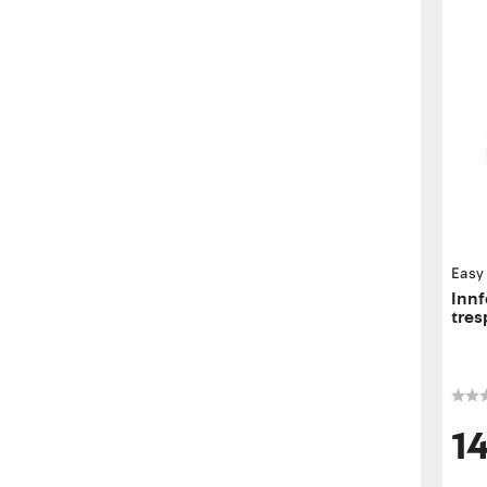
Easy
Innf
tres
stk 
1