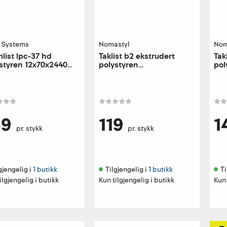
 Systems
Nomastyl
Nom
list lpc-37 hd
Taklist b2 ekstrudert
Tak
styren 12x70x2440
polystyren
pol
2-y bomull
35x35x2000mm grunnet
50
89
119
1
pr. stykk
pr. stykk
gjengelig i 
1 butikk
Tilgjengelig i 
1 butikk
Ti
ilgjengelig i butikk
Kun tilgjengelig i butikk
Kun 