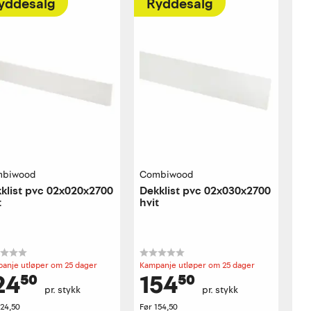
yddesalg
Ryddesalg
biwood
Combiwood
klist pvc 02x020x2700
Dekklist pvc 02x030x2700
t
hvit
anje utløper om 25 dager
Kampanje utløper om 25 dager
24⁵⁰
154⁵⁰
pr. stykk
pr. stykk
124,50
Før
154,50