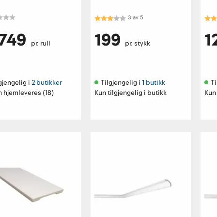
Karakter:
3.0 av 5 mulige
Kar
3
av
5
 749
199
1
pr. rull
pr. stykk
gjengelig i 
2 butikker
Tilgjengelig i 
1 butikk
Ti
 hjemleveres (18)
Kun tilgjengelig i butikk
Kun 