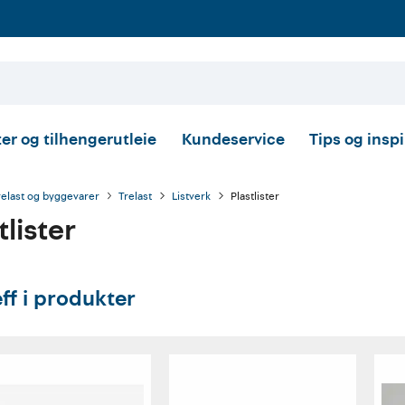
er og tilhengerutleie
Kundeservice
Tips og insp
relast og byggevarer
Trelast
Listverk
Plastlister
tlister
eff i produkter