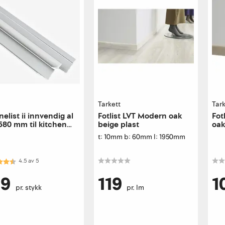
Tarkett
Tark
nelist ii innvendig al
Fotlist LVT Modern oak
Fot
580 mm til kitchen
beige plast
oak
rd
t: 10mm b: 60mm l: 1950mm
kter:
4.5 av 5 mulige
4.5
av
5
29
119
1
pr. stykk
pr. lm