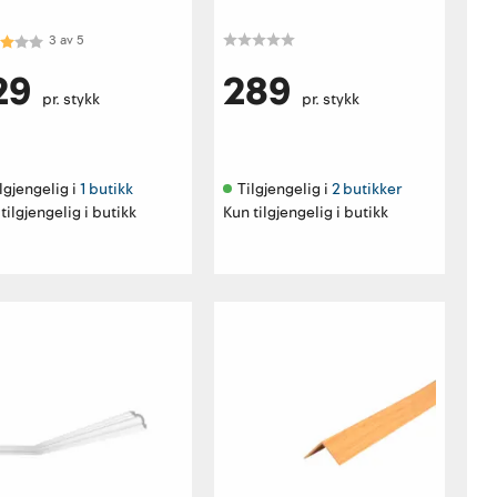
akter:
3.0 av 5 mulige
3
av
5
29
289
pr. stykk
pr. stykk
lgjengelig i 
1 butikk
Tilgjengelig i 
2 butikker
tilgjengelig i butikk
Kun tilgjengelig i butikk