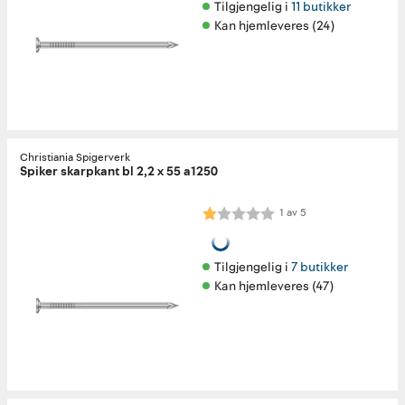
Tilgjengelig i 
11 butikker
Kan hjemleveres (24)
Christiania Spigerverk
Spiker skarpkant bl 2,2 x 55 a1250
Karakter:
1.0 av 5 mulige
1
av
5
Tilgjengelig i 
7 butikker
Kan hjemleveres (47)