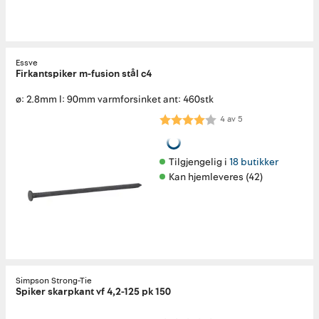
Essve
Firkantspiker m-fusion stål c4
ø: 2.8mm l: 90mm varmforsinket ant: 460stk
Karakter:
4.0 av 5 mulige
4
av
5
Tilgjengelig i 
18 butikker
Kan hjemleveres (42)
Simpson Strong-Tie
Spiker skarpkant vf 4,2-125 pk 150