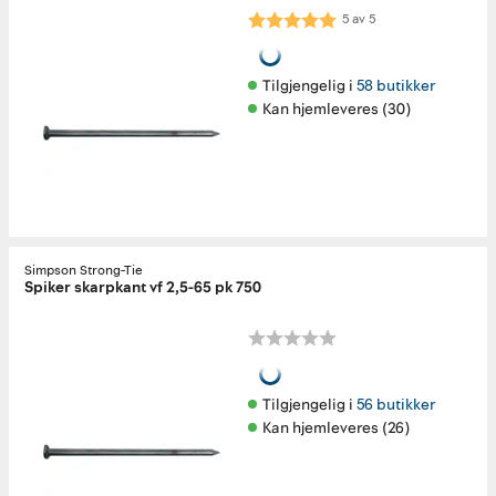
Karakter:
5.0 av 5 mulige
5
av
5
Tilgjengelig i 
58 butikker
Kan hjemleveres (30)
Simpson Strong-Tie
Spiker skarpkant vf 2,5-65 pk 750
Tilgjengelig i 
56 butikker
Kan hjemleveres (26)