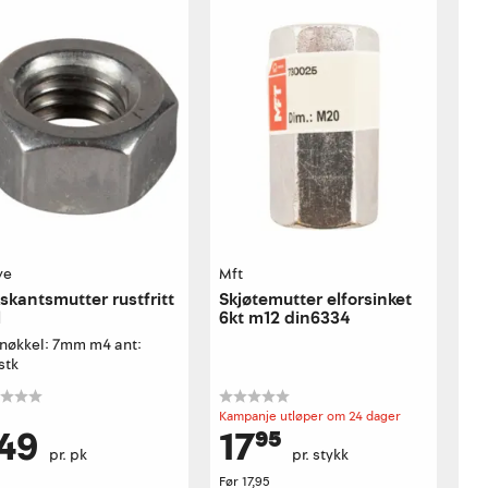
ve
Mft
skantsmutter rustfritt
Skjøtemutter elforsinket
l
6kt m12 din6334
tnøkkel: 7mm m4 ant:
stk
Kampanje utløper om 24 dager
49
17⁹⁵
pr. pk
pr. stykk
Før
17,95