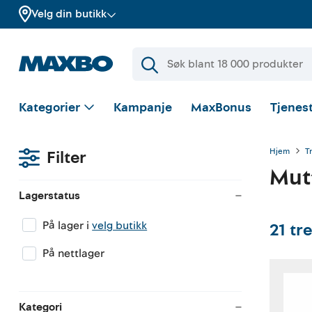
Velg din butikk
Kategorier
Kampanje
MaxBonus
Tjenest
Hjem
T
Filter
Mut
Lagerstatus
På lager i
velg butikk
21
tre
På nettlager
Kategori