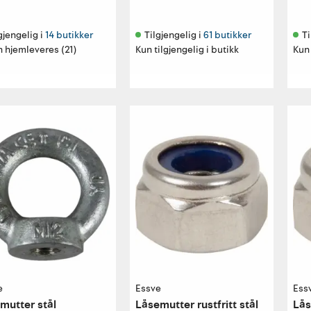
gjengelig i 
14 butikker
Tilgjengelig i 
61 butikker
Ti
 hjemleveres (21)
Kun tilgjengelig i butikk
Kun 
e
Essve
Ess
mutter stål
Låsemutter rustfritt stål
Lås