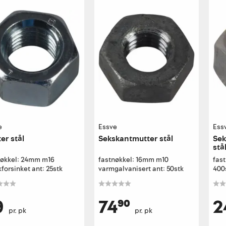
e
Essve
Ess
er stål
Sekskantmutter stål
Sek
stå
nøkkel: 24mm m16
fastnøkkel: 16mm m10
fas
forsinket ant: 25stk
varmgalvanisert ant: 50stk
400
9
74⁹⁰
2
pr. pk
pr. pk