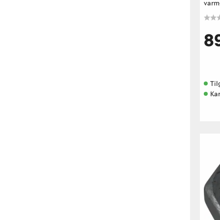
varmg
8
Til
Ka