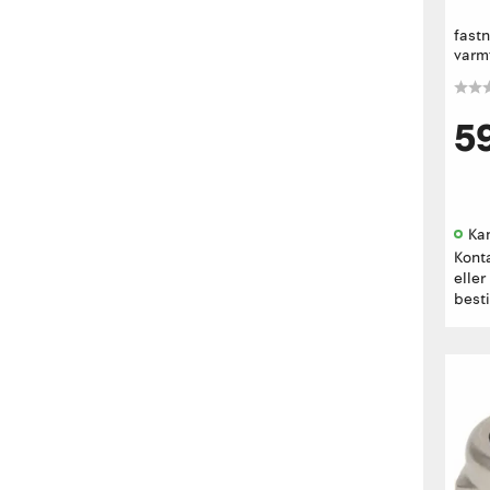
fast
varmf
5
Kan
Kont
eller
besti