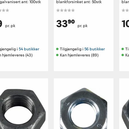
alvanisert ant: 100stk
blankforsinket ant: 50stk
blan
9
33⁹⁰
1
pr. pk
pr. pk
gjengelig i 
54 butikker
Tilgjengelig i 
56 butikker
Ti
n hjemleveres (43)
Kan hjemleveres (89)
K