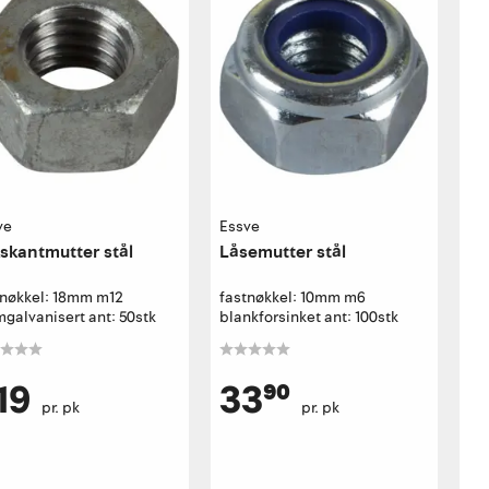
ve
Essve
skantmutter stål
Låsemutter stål
tnøkkel: 18mm m12
fastnøkkel: 10mm m6
galvanisert ant: 50stk
blankforsinket ant: 100stk
19
33⁹⁰
pr. pk
pr. pk