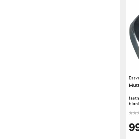
Essv
Mutt
fast
blank
9