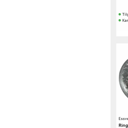
Til
Kan
Essv
Ring