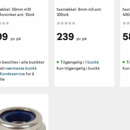
nøkkel: 55mm m10
fastnøkkel: 8mm m5 ant:
fas
orsinket ant: 10stk
200stk
400
99
239
5
pr. pk
pr. pk
 bestilles i alle butikker 
Tilgjengelig i 
1 butikk
Ti
akt
nærmeste butikk
Kun tilgjengelig i butikk
Kun 
Kundeservice
for å
lle