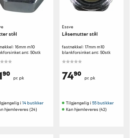
ve
Essve
ter stål
Låsemutter stål
tnøkkel: 16mm m10
fastnøkkel: 17mm m10
kforsinket ant: 50stk
blankforsinket ant: 50stk
1⁹⁰
74⁹⁰
pr. pk
pr. pk
lgjengelig i 
14 butikker
Tilgjengelig i 
55 butikker
an hjemleveres (24)
Kan hjemleveres (42)