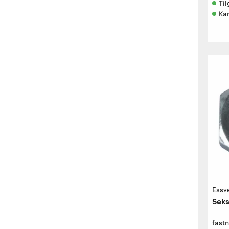
Til
Ka
Essv
Seks
fast