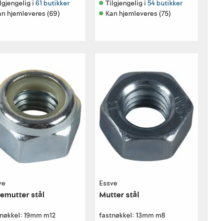
lgjengelig i 
61 butikker
Tilgjengelig i 
54 butikker
an hjemleveres (69)
Kan hjemleveres (75)
ve
Essve
emutter stål
Mutter stål
tnøkkel: 19mm m12
fastnøkkel: 13mm m8