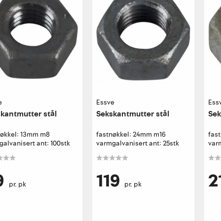
e
Essve
Ess
kantmutter stål
Sekskantmutter stål
Sek
nøkkel: 13mm m8
fastnøkkel: 24mm m16
fas
alvanisert ant: 100stk
varmgalvanisert ant: 25stk
varm
9
119
2
pr. pk
pr. pk