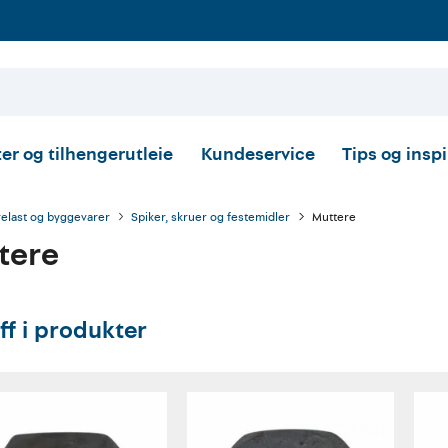
er og tilhengerutleie
Kundeservice
Tips og insp
relast og byggevarer
Spiker, skruer og festemidler
Muttere
tere
ff i produkter