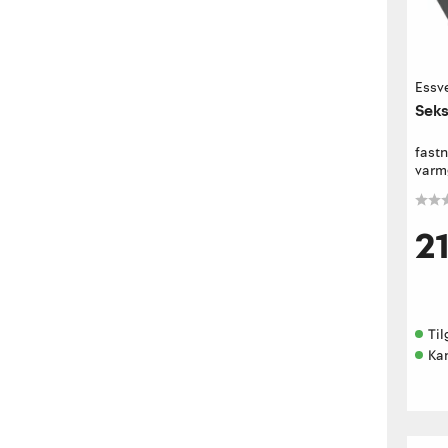
Essv
Seks
fast
varmg
2
Til
Kan