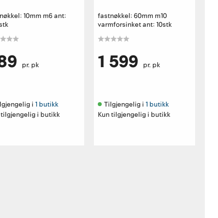
tnøkkel: 10mm m6 ant:
fastnøkkel: 60mm m10
stk
varmforsinket ant: 10stk
89
1 599
pr. pk
pr. pk
lgjengelig i 
1 butikk
Tilgjengelig i 
1 butikk
tilgjengelig i butikk
Kun tilgjengelig i butikk