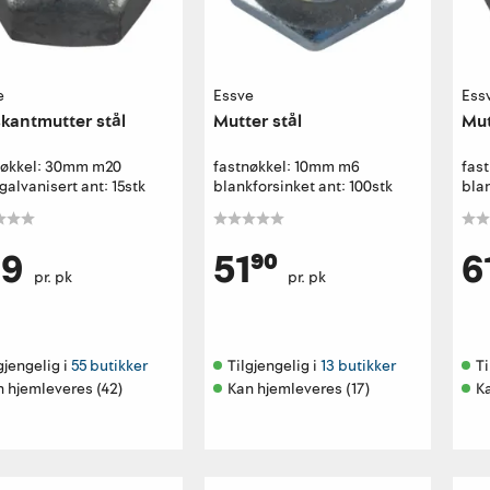
e
Essve
Ess
kantmutter stål
Mutter stål
Mut
nøkkel: 30mm m20
fastnøkkel: 10mm m6
fas
alvanisert ant: 15stk
blankforsinket ant: 100stk
blan
19
51⁹⁰
6
pr. pk
pr. pk
gjengelig i 
55 butikker
Tilgjengelig i 
13 butikker
Ti
 hjemleveres (42)
Kan hjemleveres (17)
K