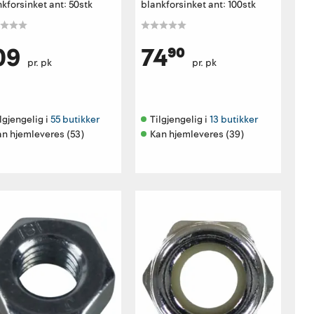
kforsinket ant: 50stk
blankforsinket ant: 100stk
09
74⁹⁰
pr. pk
pr. pk
lgjengelig i 
55 butikker
Tilgjengelig i 
13 butikker
an hjemleveres (53)
Kan hjemleveres (39)