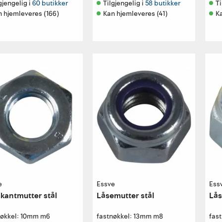
gjengelig i 
60 butikker
Tilgjengelig i 
58 butikker
Ti
n hjemleveres (166)
Kan hjemleveres (41)
K
e
Essve
Ess
kantmutter stål
Låsemutter stål
Lås
nøkkel: 10mm m6
fastnøkkel: 13mm m8
fas