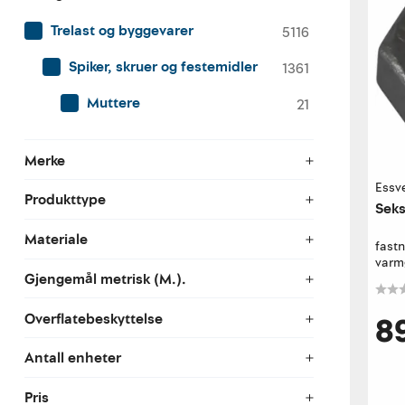
Trelast og byggevarer
5116
Spiker, skruer og festemidler
1361
Muttere
21
Merke
Essv
Produkttype
Seks
Materiale
fast
varmg
Gjengemål metrisk (M.).
8
Overflatebeskyttelse
Antall enheter
Pris