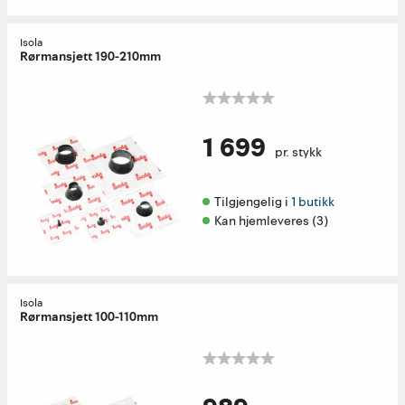
Isola
Rørmansjett 190-210mm
1 699
pr. stykk
Tilgjengelig i 
1 butikk
Kan hjemleveres (3)
Isola
Rørmansjett 100-110mm