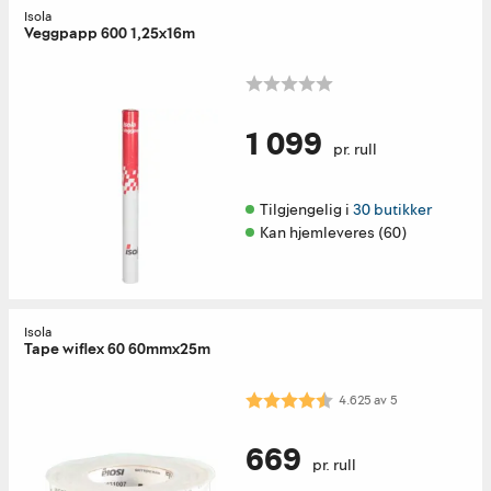
Isola
Veggpapp 600 1,25x16m
1 099
pr. rull
Tilgjengelig i 
30 butikker
Kan hjemleveres (60)
Isola
Tape wiflex 60 60mmx25m
Karakter:
4.6 av 5 mulige
4.625
av
5
669
pr. rull