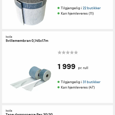
Tilgjengelig i 
22 butikker
Kan hjemleveres (11)
Isola
Svillemembran 0,145x17m
1 999
pr. rull
Tilgjengelig i 
31 butikker
Kan hjemleveres (47)
Isola
Tape dampsperre flex 30/30