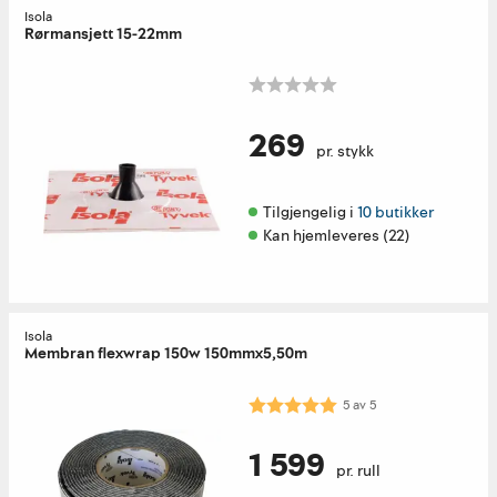
Isola
Rørmansjett 15-22mm
269
pr. stykk
Tilgjengelig i 
10 butikker
Kan hjemleveres (22)
Isola
Membran flexwrap 150w 150mmx5,50m
Karakter:
5.0 av 5 mulige
5
av
5
1 599
pr. rull