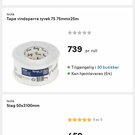
Isola
Tape vindsperre tyvek 75 75mmx25m
739
pr. rull
Tilgjengelig i 
30 butikker
Kan hjemleveres (64)
Isola
Stag 50x3100mm
Karakter:
5.0 av 5 mulige
5
av
5