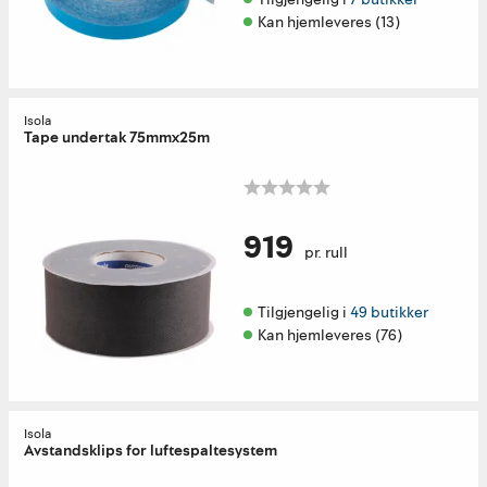
Kan hjemleveres (13)
Isola
Tape undertak 75mmx25m
919
pr. rull
Tilgjengelig i 
49 butikker
Kan hjemleveres (76)
Isola
Avstandsklips for luftespaltesystem