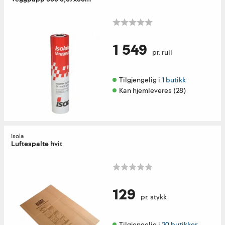
1 549
pr. rull
Tilgjengelig i 
1 butikk
Kan hjemleveres (28)
Isola
Luftespalte hvit
129
pr. stykk
Tilgjengelig i 
20 butikker