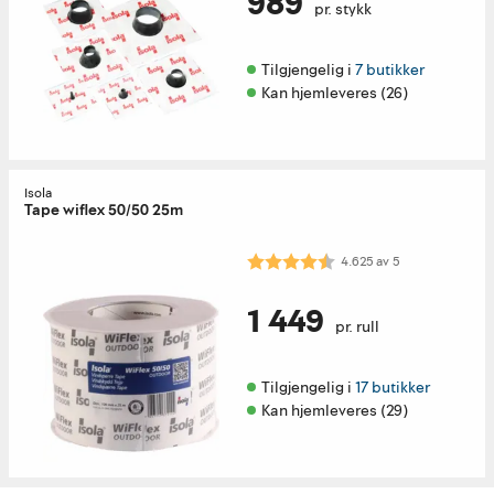
989
pr. stykk
Tilgjengelig i 
7 butikker
Kan hjemleveres (26)
Isola
Tape wiflex 50/50 25m
Karakter:
4.6 av 5 mulige
4.625
av
5
1 449
pr. rull
Tilgjengelig i 
17 butikker
Kan hjemleveres (29)