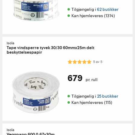
Tilgjengelig i 
62 butikker
Kan hjemleveres (1314)
Isola
Tape vindsperre tyvek 30/30 60mmx25m delt
beskyttelsespapir
Karakter:
5.0 av 5 mulige
5
av
5
679
pr. rull
Tilgjengelig i 
25 butikker
Kan hjemleveres (115)
Isola
Veggpapp 600 0,67x30m