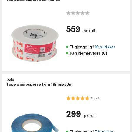
559
pr. rull
Tilgjengelig i 
10 butikker
Kan hjemleveres (61)
Isola
Tape dampsperre twin 19mmx50m
Karakter:
5.0 av 5 mulige
5
av
5
299
pr. rull
Tilgjengelig i 
7 butikker