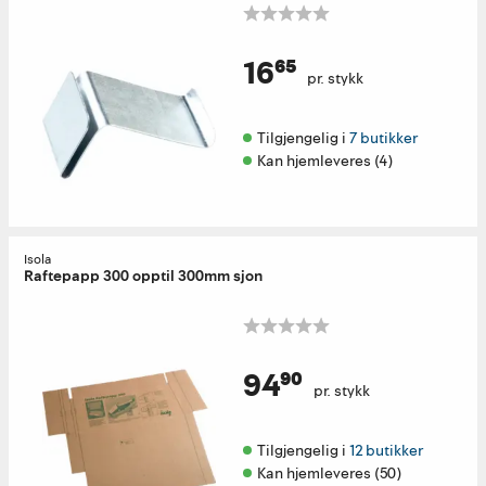
16⁶⁵
pr. stykk
Tilgjengelig i 
7 butikker
Kan hjemleveres (4)
Isola
Raftepapp 300 opptil 300mm sjon
94⁹⁰
pr. stykk
Tilgjengelig i 
12 butikker
Kan hjemleveres (50)