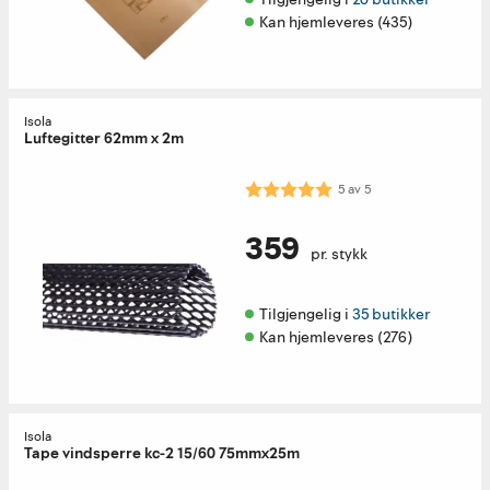
Kan hjemleveres (435)
Isola
Luftegitter 62mm x 2m
Karakter:
5.0 av 5 mulige
5
av
5
359
pr. stykk
Tilgjengelig i 
35 butikker
Kan hjemleveres (276)
Isola
Tape vindsperre kc-2 15/60 75mmx25m