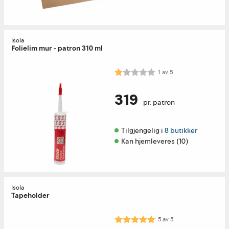
Isola
Folielim mur - patron 310 ml
Karakter:
1.0 av 5 mulige
1
av
5
319
pr. patron
Tilgjengelig i 
8 butikker
Kan hjemleveres (10)
Isola
Tapeholder
Karakter:
5.0 av 5 mulige
5
av
5