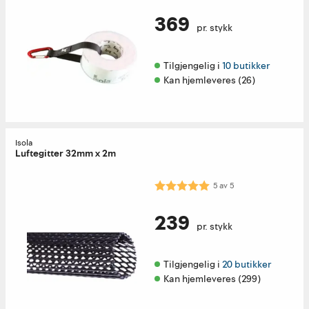
369
pr. stykk
Tilgjengelig i 
10 butikker
Kan hjemleveres (26)
Isola
Luftegitter 32mm x 2m
Karakter:
5.0 av 5 mulige
5
av
5
239
pr. stykk
Tilgjengelig i 
20 butikker
Kan hjemleveres (299)