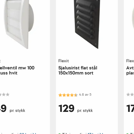
t
Flexit
Flex
llventil mw 100
Sjalusirist flat stål
Avt
uss hvit
150x150mm sort
pla
Karakter:
4.6 av 5 mulige
4.6
av
5
49
129
1
pr. stykk
pr. stykk