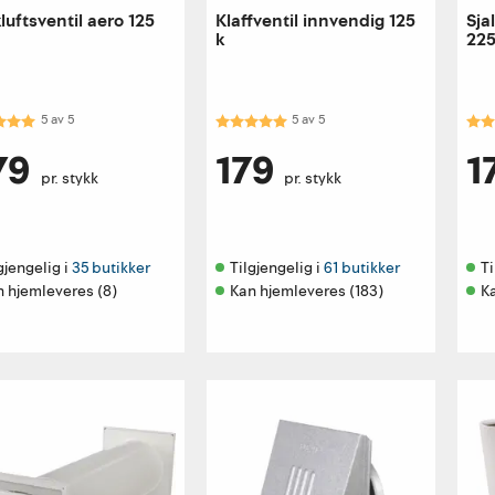
kluftsventil aero 125
Klaffventil innvendig 125
Sjal
k
22
kter:
5.0 av 5 mulige
Karakter:
5.0 av 5 mulige
Kar
5
av
5
5
av
5
79
179
1
pr. stykk
pr. stykk
gjengelig i 
35 butikker
Tilgjengelig i 
61 butikker
Ti
n hjemleveres (8)
Kan hjemleveres (183)
K