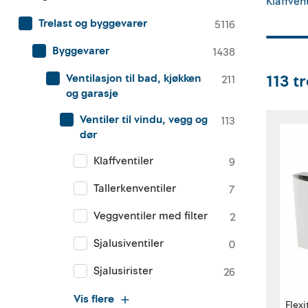
Klaffvent
Trelast og byggevarer
5116
Byggevarer
1438
113
tr
Ventilasjon til bad, kjøkken
211
og garasje
Ventiler til vindu, vegg og
113
dør
Klaffventiler
9
Tallerkenventiler
7
Veggventiler med filter
2
Sjalusiventiler
0
Sjalusirister
26
Vis flere
Flexi