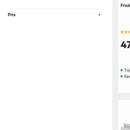
Fris
Pris
Kara
4
Til
Ka