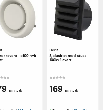
it
Flexit
rekksventil ø100 hvit
Sjalusirist med stuss
st
100kv2 svart
79
169
pr. stykk
pr. stykk