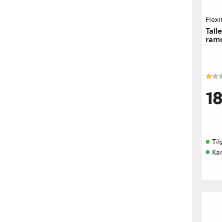
Flexi
Tall
ramm
Kara
1
Til
Kan