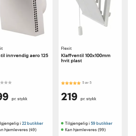
it
Flexit
til innvendig aero 125
Klaffventil 100x100mm
hvit plast
Karakter:
5.0 av 5 mulige
5
av
5
99
219
pr. stykk
pr. stykk
lgjengelig i 
22 butikker
Tilgjengelig i 
59 butikker
an hjemleveres (49)
Kan hjemleveres (99)