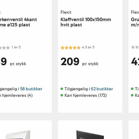
t
Flexit
Flex
erkenventil 4kant
Klaffventil 100x150mm
Gru
e ø125 plast
hvit plast
m/r
kter:
1.0 av 5 mulige
Karakter:
4.5 av 5 mulige
1
av
5
4.5
av
5
89
209
4
pr. stykk
pr. stykk
gjengelig i 
58 butikker
Tilgjengelig i 
62 butikker
Ti
 hjemleveres (4)
Kan hjemleveres (172)
K