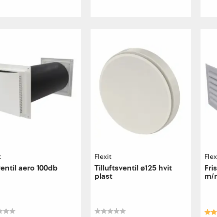
t
Flexit
Flex
entil aero 100db
Tilluftsventil ø125 hvit
Fri
plast
m/r
veg
Kar