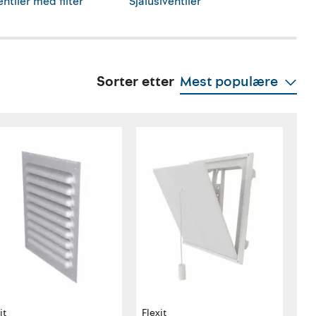
ntiler med filter
Sjalusiventiler
Sjalu
Sorter etter
Mest populære
it
Flexit