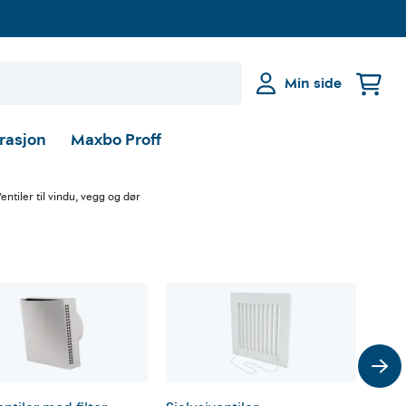
Min side
irasjon
Maxbo Proff
entiler til vindu, vegg og dør