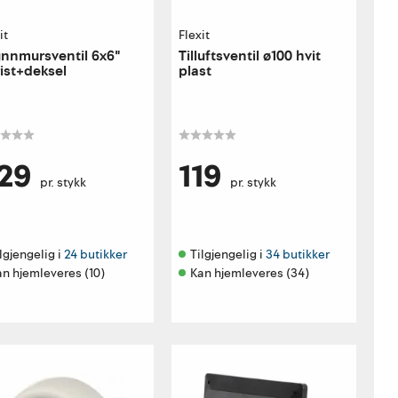
it
Flexit
nnmursventil 6x6"
Tilluftsventil ø100 hvit
ist+deksel
plast
29
119
pr. stykk
pr. stykk
lgjengelig i 
24 butikker
Tilgjengelig i 
34 butikker
an hjemleveres (10)
Kan hjemleveres (34)