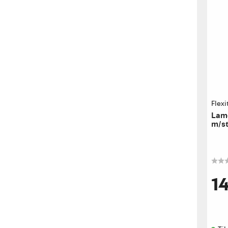
Flexi
Lame
m/st
1