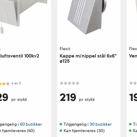
t
Flexit
Flex
kluftsventil 100kv2
Kappe m/nippel stål 6x6"
Ven
ø125
kter:
4.0 av 5 mulige
4
av
5
29
219
1
pr. stykk
pr. stykk
gjengelig i 
60 butikker
Tilgjengelig i 
30 butikker
Ti
n hjemleveres (40)
Kan hjemleveres (30)
K