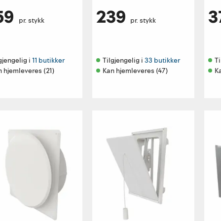
59
239
3
pr. stykk
pr. stykk
gjengelig i 
11 butikker
Tilgjengelig i 
33 butikker
Ti
 hjemleveres (21)
Kan hjemleveres (47)
K