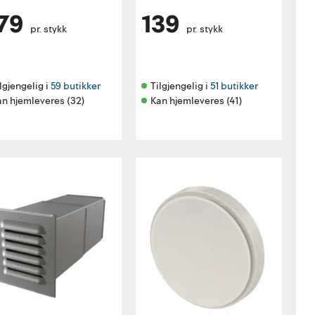
79
139
pr. stykk
pr. stykk
lgjengelig i 
59 butikker
Tilgjengelig i 
51 butikker
an hjemleveres (32)
Kan hjemleveres (41)