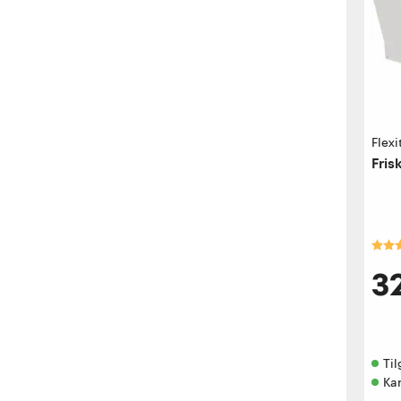
Flexi
Fris
Kara
3
Til
Ka