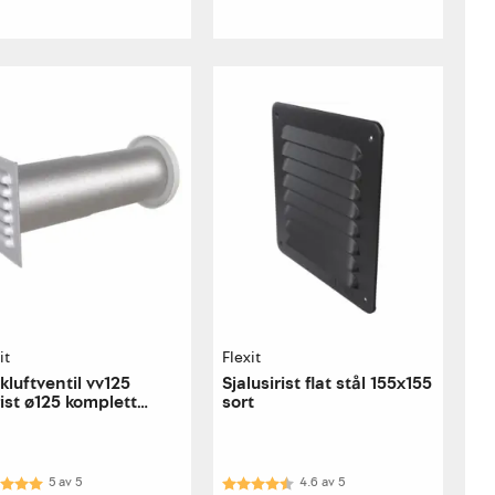
it
Flexit
skluftventil vv125
Sjalusirist flat stål 155x155
ist ø125 komplett
sort
gventil
akter:
5.0 av 5 mulige
Karakter:
4.6 av 5 mulige
5
av
5
4.6
av
5