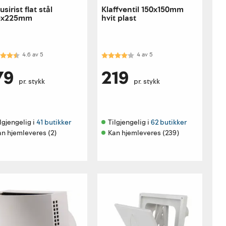
usirist flat stål
Klaffventil 150x150mm
5x225mm
hvit plast
akter:
4.6 av 5 mulige
Karakter:
4.0 av 5 mulige
4.6
av
5
4
av
5
79
219
pr. stykk
pr. stykk
lgjengelig i 
41 butikker
Tilgjengelig i 
62 butikker
an hjemleveres (2)
Kan hjemleveres (239)