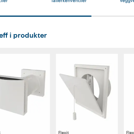
iler
Tallerkenventiler
Veggve
eff i produkter
t
Flexit
Flex