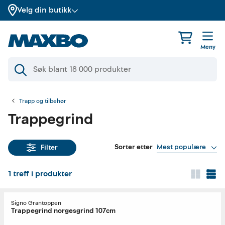
Velg din butikk
Meny
Trapp og tilbehør
Trappegrind
Sorter etter
Mest populære
Filter
1
treff i produkter
Signo Grantoppen
Trappegrind norgesgrind 107cm