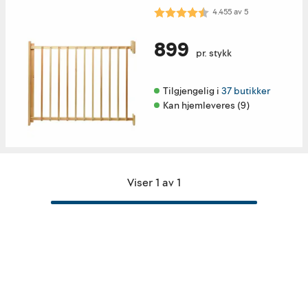
Karakter:
4.5 av 5 mulige
4.455
av
5
899
pr. stykk
Tilgjengelig i 
37 butikker
Kan hjemleveres (9)
Viser 1 av 1