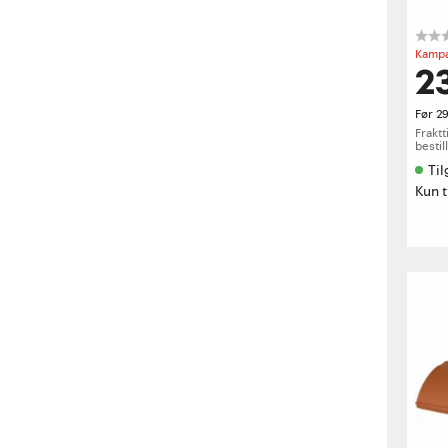
Kampa
23
Før
2
Fraktt
bestil
Til
Kun t