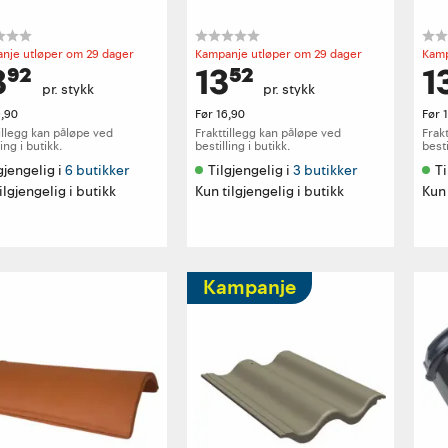
nje utløper om 29 dager
Kampanje utløper om 29 dager
Kamp
⁹²
13⁵²
1
pr. stykk
pr. stykk
9,90
Før
16,90
Før
illegg kan påløpe ved
Frakttillegg kan påløpe ved
Frak
ling i butikk.
bestilling i butikk.
besti
gjengelig i 
6 butikker
Tilgjengelig i 
3 butikker
Ti
ilgjengelig i butikk
Kun tilgjengelig i butikk
Kun 
Kampanje