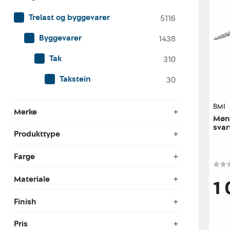
Trelast og byggevarer
5116
Byggevarer
1438
Tak
310
Takstein
30
BMI
Merke
Møne
svar
Produkttype
Farge
Materiale
1 
Finish
Pris