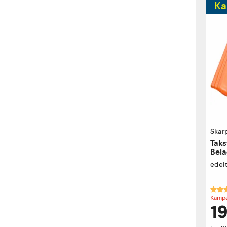
Ka
Skar
Taks
Bela
edel
Kara
Kampa
19