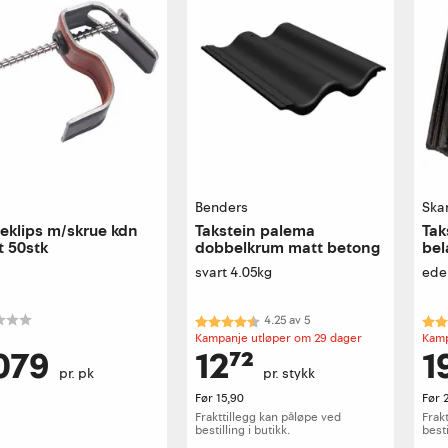
Benders
Ska
klips m/skrue kdn
Takstein palema
Tak
t 50stk
dobbelkrum matt betong
bel
svart 4.05kg
ede
Karakter:
4.3 av 5 mulige
Kar
4.25
av
5
Kampanje utløper om 29 dager
Kamp
079
12⁷²
1
pr. pk
pr. stykk
Før
15,90
Før
Frakttillegg kan påløpe ved
Frak
bestilling i butikk.
besti