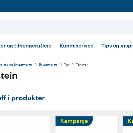
er og tilhengerutleie
Kundeservice
Tips og insp
relast og byggevarer
Byggevarer
Tak
Takstein
tein
eff i produkter
Kampanje
K