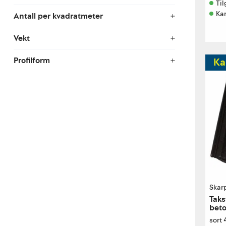
Til
Ka
Antall per kvadratmeter
Vekt
Profilform
Ka
Skar
Taks
bet
sort 