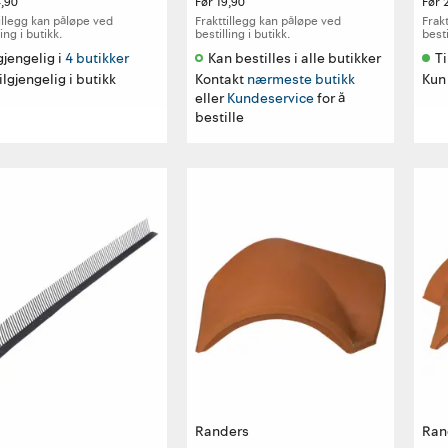
4,90
Før
19,90
Før
illegg kan påløpe ved
Frakttillegg kan påløpe ved
Frak
ling i butikk.
bestilling i butikk.
besti
gjengelig i 
4 butikker
Kan bestilles i alle butikker 
Ti
ilgjengelig i butikk
Kontakt
nærmeste butikk
Kun 
eller
Kundeservice
for å
bestille
Randers
Ran