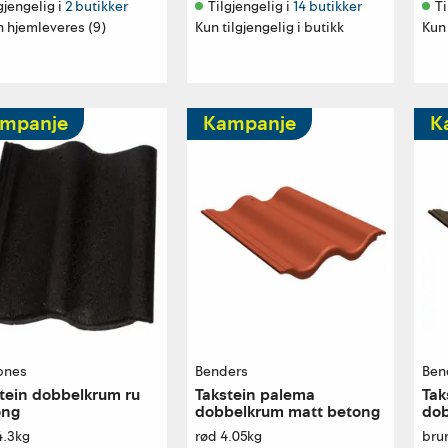
gjengelig i 
2 butikker
Tilgjengelig i 
14 butikker
Ti
n hjemleveres (9)
Kun tilgjengelig i butikk
Kun 
mpanje
Kampanje
K
pnes
Benders
Ben
tein dobbelkrum ru
Takstein palema
Tak
ong
dobbelkrum matt betong
dob
4.3kg
rød 4.05kg
bru