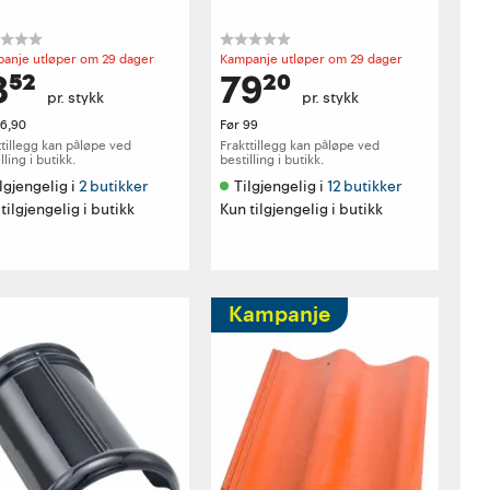
anje utløper om 29 dager
Kampanje utløper om 29 dager
3⁵²
79²⁰
pr. stykk
pr. stykk
16,90
Før
99
ttillegg kan påløpe ved
Frakttillegg kan påløpe ved
lling i butikk.
bestilling i butikk.
lgjengelig i 
2 butikker
Tilgjengelig i 
12 butikker
tilgjengelig i butikk
Kun tilgjengelig i butikk
Kampanje