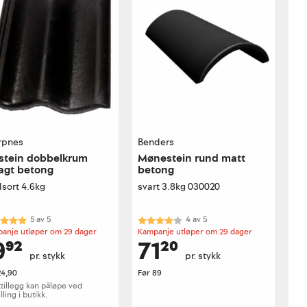
rpnes
Benders
stein dobbelkrum
Mønestein rund matt
agt betong
betong
lsort 4.6kg
svart 3.8kg 030020
akter:
5.0 av 5 mulige
Karakter:
4.0 av 5 mulige
5
av
5
4
av
5
anje utløper om 29 dager
Kampanje utløper om 29 dager
9⁹²
71²⁰
pr. stykk
pr. stykk
24,90
Før
89
ttillegg kan påløpe ved
lling i butikk.