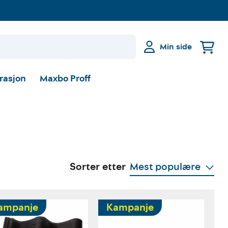
Min side
irasjon
Maxbo Proff
Sorter etter
Mest populære
ampanje
Kampanje