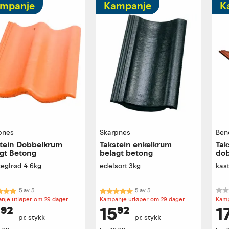
mpanje
Kampanje
K
pnes
Skarpnes
Ben
tein Dobbelkrum
Takstein enkelkrum
Tak
gt Betong
belagt betong
dob
teglrød 4.6kg
edelsort 3kg
kas
kter:
5.0 av 5 mulige
Karakter:
5.0 av 5 mulige
5
av
5
5
av
5
nje utløper om 29 dager
Kampanje utløper om 29 dager
Kamp
⁹²
15⁹²
1
pr. stykk
pr. stykk