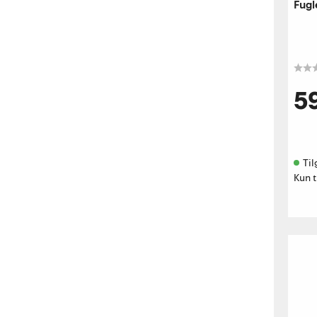
Fugl
5
Til
Kun t