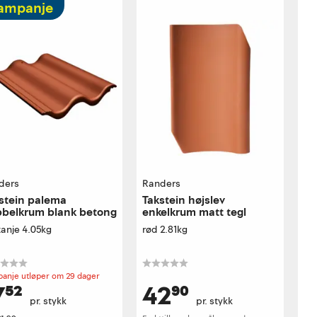
ampanje
ders
Randers
stein palema
Takstein højslev
belkrum blank betong
enkelkrum matt tegl
tanje 4.05kg
rød 2.81kg
anje utløper om 29 dager
7⁵²
42⁹⁰
pr. stykk
pr. stykk