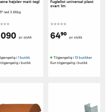
øne højslev matt tegl
Fuglelist universal plast
svart 1m
5° rød 3.66kg
 090
64⁹⁰
pr. stykk
pr. stykk
lgjengelig i 
1 butikk
Tilgjengelig i 
13 butikker
tilgjengelig i butikk
Kun tilgjengelig i butikk