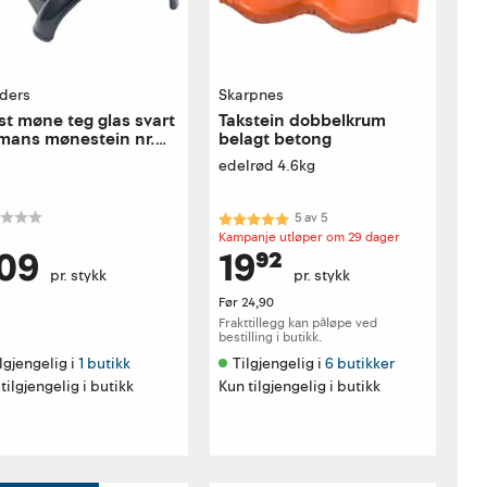
ders
Skarpnes
st møne teg glas svart
Takstein dobbelkrum
mans mønestein nr.
belagt betong
0
edelrød 4.6kg
Karakter:
5.0 av 5 mulige
5
av
5
Kampanje utløper om 29 dager
09
19⁹²
pr. stykk
pr. stykk
Før
24,90
Frakttillegg kan påløpe ved
bestilling i butikk.
lgjengelig i 
1 butikk
Tilgjengelig i 
6 butikker
tilgjengelig i butikk
Kun tilgjengelig i butikk