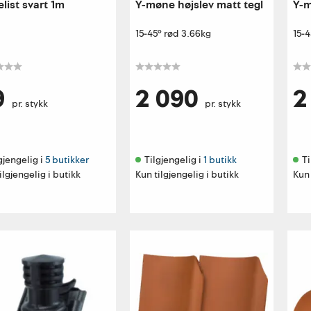
elist svart 1m
Y-møne højslev matt tegl
Y-m
15-45° rød 3.66kg
15-4
9
2 090
2
pr. stykk
pr. stykk
gjengelig i 
5 butikker
Tilgjengelig i 
1 butikk
Ti
ilgjengelig i butikk
Kun tilgjengelig i butikk
Kun 