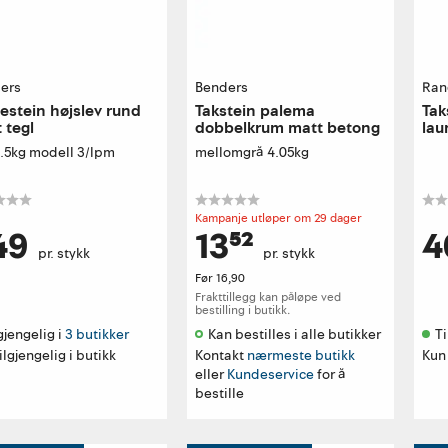
ers
Benders
Ran
stein højslev rund
Takstein palema
Tak
 tegl
dobbelkrum matt betong
lau
30
3.5kg modell 3/lpm
mellomgrå 4.05kg
Kampanje utløper om 29 dager
49
13⁵²
4
pr. stykk
pr. stykk
Før
16,90
Frakttillegg kan påløpe ved
bestilling i butikk.
gjengelig i 
3 butikker
Kan bestilles i alle butikker 
Ti
ilgjengelig i butikk
Kontakt
nærmeste butikk
Kun 
eller
Kundeservice
for å
bestille