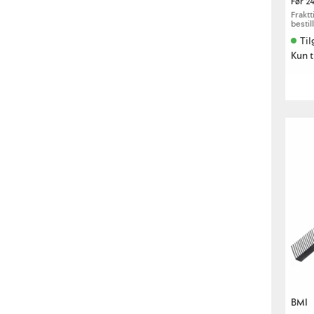
Før
2
Fraktt
bestil
Til
Kun t
BMI