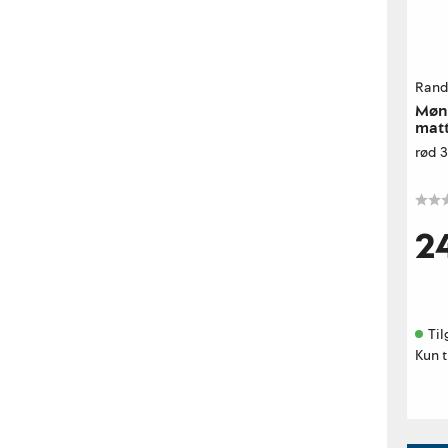
Rand
Møne
matt
rød 
2
Til
Kun t