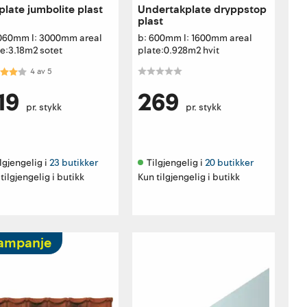
plate jumbolite plast
Undertakplate dryppstop
plast
1060mm l: 3000mm areal
b: 600mm l: 1600mm areal
e:3.18m2 sotet
plate:0.928m2 hvit
akter:
4.0 av 5 mulige
4
av
5
19
269
pr. stykk
pr. stykk
lgjengelig i 
23 butikker
Tilgjengelig i 
20 butikker
tilgjengelig i butikk
Kun tilgjengelig i butikk
ampanje