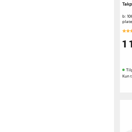
Takp
b: 1
plate
Kara
1 
Til
Kun t