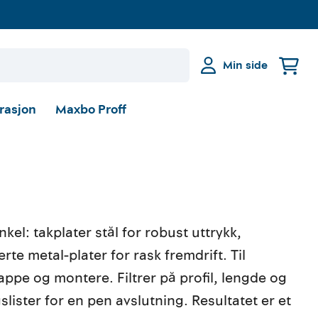
Min side
irasjon
Maxbo Proff
kel: takplater stål for robust uttrykk,
erte metal-plater for rask fremdrift. Til
kappe og montere. Filtrer på profil, lengde og
lister for en pen avslutning. Resultatet er et