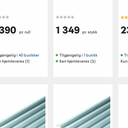
105
Kar
 390
1 349
2
pr. rull
pr. stykk
gjengelig i 
40 butikker
Tilgjengelig i 
1 butikk
Ti
 hjemleveres (1)
Kan hjemleveres (3)
Kun 