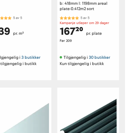
0 svart t= 0,50mm
b: 418mm l: 1198mm areal
plate:0.412m2 sort
akter:
5.0 av 5 mulige
Karakter:
5.0 av 5 mulige
5
av
5
5
av
5
Kampanje utløper om 29 dager
39
167²⁰
pr. m²
pr. plate
Før
209
lgjengelig i 
3 butikker
Tilgjengelig i 
30 butikker
tilgjengelig i butikk
Kun tilgjengelig i butikk