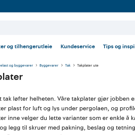
er og tilhengerutleie
Kundeservice
Tips og insp
relast og byggevarer
Byggevarer
Tak
Takplater ute
plater
t tak løfter helheten. Våre takplater gjør jobben en
er plast for luft og lys under pergolaen, og profil
ter inne velger du lette varianter som er enkle å 
 og legg til skruer med pakning, beslag og tetnings