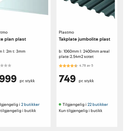
stmo
Plastmo
te plan plast
Takplate jumbolite plast
m l: 2m t: 3mm
b: 1060mm l: 2400mm areal
plate:2.54m2 sotet
Karakter:
4.8 av 5 mulige
4.78
av
5
 999
749
pr. stykk
pr. stykk
lgjengelig i 
2 butikker
Tilgjengelig i 
22 butikker
tilgjengelig i butikk
Kun tilgjengelig i butikk