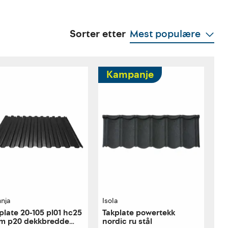
Sorter etter
Mest populære
Kampanje
nnja
Isola
plate 20-105 pl01 hc25
Takplate powertekk
m p20 dekkbredde
nordic ru stål