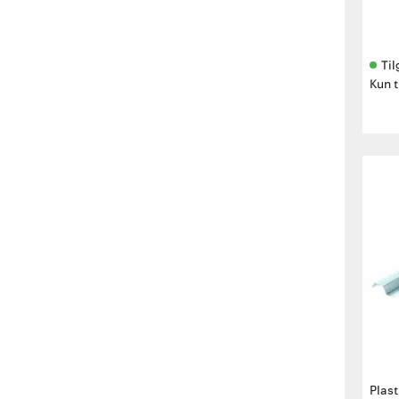
Til
Kun t
Plas