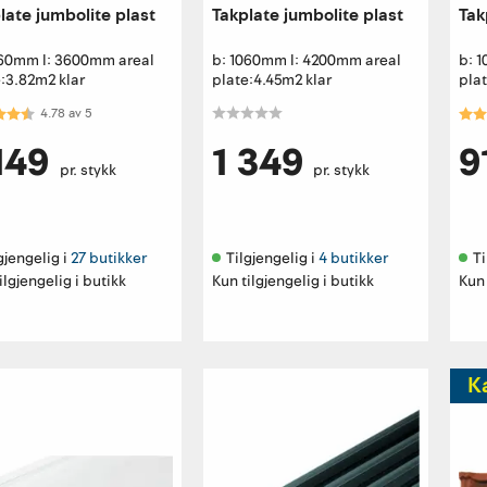
late jumbolite plast
Takplate jumbolite plast
Tak
060mm l: 3600mm areal
b: 1060mm l: 4200mm areal
b: 
:3.82m2 klar
plate:4.45m2 klar
plat
kter:
4.8 av 5 mulige
Kar
4.78
av
5
149
1 349
9
pr. stykk
pr. stykk
gjengelig i 
27 butikker
Tilgjengelig i 
4 butikker
Ti
ilgjengelig i butikk
Kun tilgjengelig i butikk
Kun 
K