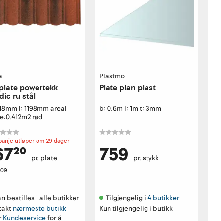
a
Plastmo
plate powertekk
Plate plan plast
dic ru stål
418mm l: 1198mm areal
b: 0.6m l: 1m t: 3mm
te:0.412m2 rød
anje utløper om 29 dager
67²⁰
759
pr. plate
pr. stykk
209
n bestilles i alle butikker 
Tilgjengelig i 
4 butikker
takt
nærmeste butikk
Kun tilgjengelig i butikk
r
Kundeservice
for å