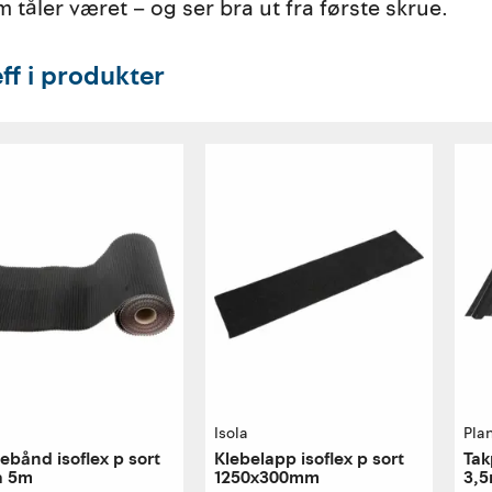
m tåler været – og ser bra ut fra første skrue.
eff i produkter
Isola
Pla
ebånd isoflex p sort
Klebelapp isoflex p sort
Tak
 a 5m
1250x300mm
3,5