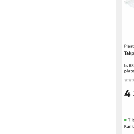
Plas
Takp
b: 6
plat
4
Til
Kun t