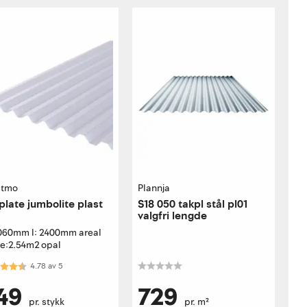
stmo
Plannja
plate jumbolite plast
S18 050 takpl stål pl01
valgfri lengde
1060mm l: 2400mm areal
te:2.54m2 opal
akter:
4.8 av 5 mulige
4.78
av
5
49
729
pr. stykk
pr. m²