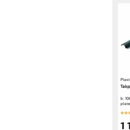
Plas
Takp
b: 1
plat
Kara
1 