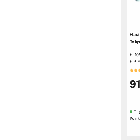
Plas
Takp
b: 1
plate
Kara
9
Til
Kun t