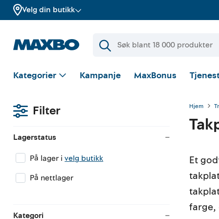
Velg din butikk
Kategorier
Kampanje
MaxBonus
Tjenest
Hjem
T
Filter
Tak
Lagerstatus
På lager i
velg butikk
Et god
takplat
På nettlager
takpla
farge,
Kategori