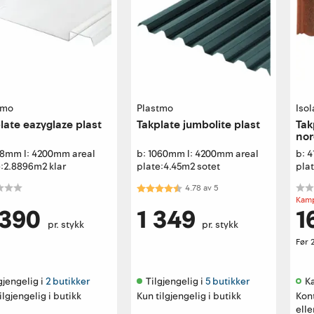
tmo
Plastmo
Isol
late eazyglaze plast
Takplate jumbolite plast
Tak
nor
88mm l: 4200mm areal
b: 1060mm l: 4200mm areal
b: 
e:2.8896m2 klar
plate:4.45m2 sotet
pla
Karakter:
4.8 av 5 mulige
4.78
av
5
Kamp
 390
1 349
1
pr. stykk
pr. stykk
Før
gjengelig i 
2 butikker
Tilgjengelig i 
5 butikker
Ka
ilgjengelig i butikk
Kun tilgjengelig i butikk
Kon
elle