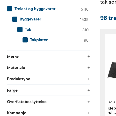
tak so
Trelast og byggevarer
5116
96
tr
Byggevarer
1438
Tak
310
Takplater
98
Merke
Materiale
Produkttype
Farge
Overflatebeskyttelse
Isola
Kleb
rull
Kampanje