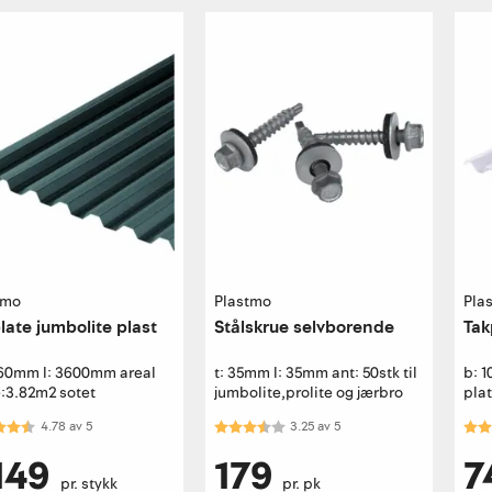
tmo
Plastmo
Pla
late jumbolite plast
Stålskrue selvborende
Tak
060mm l: 3600mm areal
t: 35mm l: 35mm ant: 50stk til
b: 
e:3.82m2 sotet
jumbolite,prolite og jærbro
pla
kter:
4.8 av 5 mulige
Karakter:
3.3 av 5 mulige
Kar
4.78
av
5
3.25
av
5
149
179
7
pr. stykk
pr. pk