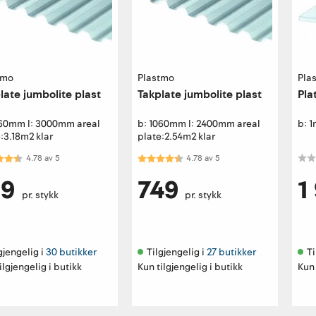
tmo
Plastmo
Pla
late jumbolite plast
Takplate jumbolite plast
Pla
060mm l: 3000mm areal
b: 1060mm l: 2400mm areal
b: 1
:3.18m2 klar
plate:2.54m2 klar
kter:
4.8 av 5 mulige
Karakter:
4.8 av 5 mulige
4.78
av
5
4.78
av
5
19
749
1
pr. stykk
pr. stykk
gjengelig i 
30 butikker
Tilgjengelig i 
27 butikker
Ti
ilgjengelig i butikk
Kun tilgjengelig i butikk
Kun 