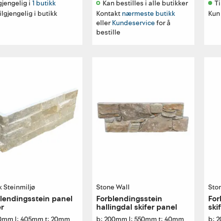
gjengelig i 
1 butikk
Kan bestilles i alle butikker 
Ti
ilgjengelig i butikk
Kontakt
nærmeste butikk
Kun 
eller
Kundeservice
for å
bestille
 Steinmiljø
Stone Wall
Sto
lendingsstein panel
Forblendingsstein
For
er
hallingdal skifer panel
ski
50mm l: 405mm t: 20mm
b: 200mm l: 550mm t: 40mm
b: 