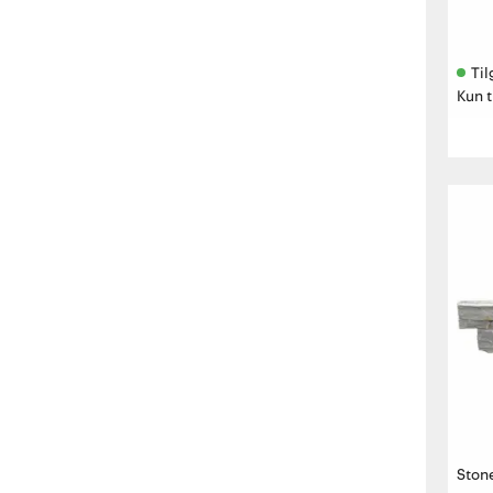
Til
Kun t
Ston