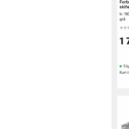
Forb
skif
b: 1
grå
1 
Til
Kun t