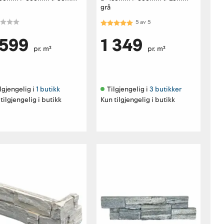
grå
Karakter:
5.0 av 5 mulige
5
av
5
 599
1 349
pr. m²
pr. m²
lgjengelig i 
1 butikk
Tilgjengelig i 
3 butikker
tilgjengelig i butikk
Kun tilgjengelig i butikk