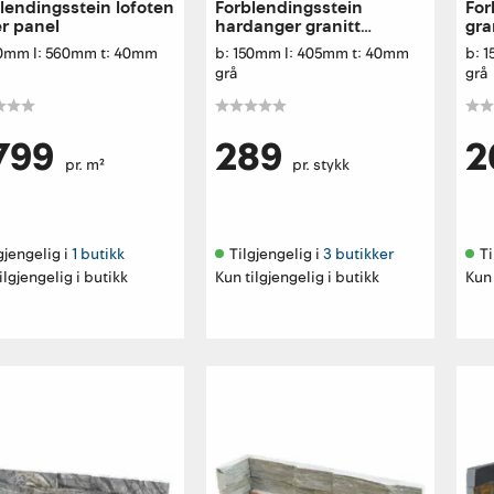
lendingsstein lofoten
Forblendingsstein
For
er panel
hardanger granitt
gra
utvendig hjørne
50mm l: 560mm t: 40mm
b: 150mm l: 405mm t: 40mm
b: 
grå
grå
799
289
2
pr. m²
pr. stykk
gjengelig i 
1 butikk
Tilgjengelig i 
3 butikker
Ti
ilgjengelig i butikk
Kun tilgjengelig i butikk
Kun 