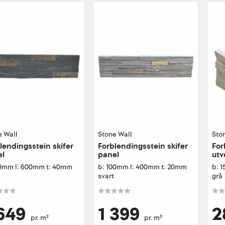
e Wall
Stone Wall
Sto
lendingsstein skifer
Forblendingsstein skifer
For
el
panel
utv
50mm l: 600mm t: 40mm
b: 100mm l: 400mm t: 20mm
b: 
svart
grå
 649
1 399
2
pr. m²
pr. m²