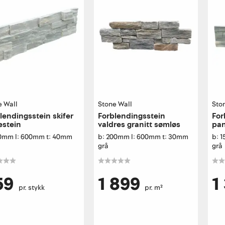
e Wall
Stone Wall
Sto
lendingsstein skifer
Forblendingsstein
For
estein
valdres granitt sømløs
pan
50mm l: 600mm t: 40mm
b: 200mm l: 600mm t: 30mm
b: 
grå
grå
59
1 899
1
pr. stykk
pr. m²