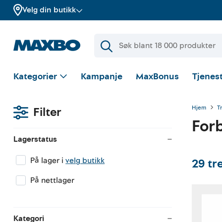
Velg din butikk
Kategorier
Kampanje
MaxBonus
Tjenest
Hjem
T
Filter
For
Lagerstatus
På lager i
velg butikk
29
tr
På nettlager
Kategori