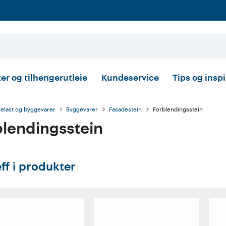
er og tilhengerutleie
Kundeservice
Tips og insp
relast og byggevarer
Byggevarer
Fasadestein
Forblendingsstein
blendingsstein
eff i produkter