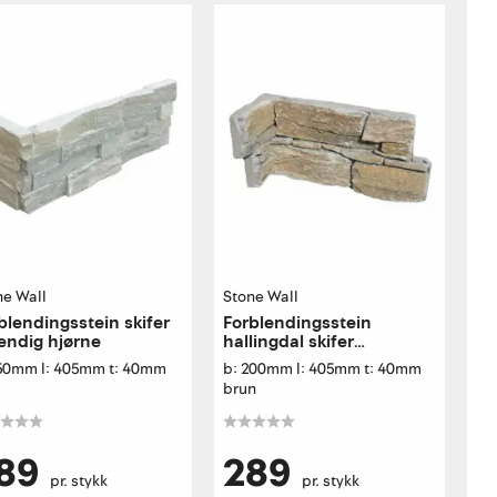
ne Wall
Stone Wall
blendingsstein skifer
Forblendingsstein
endig hjørne
hallingdal skifer
innvendig hjørne
150mm l: 405mm t: 40mm
b: 200mm l: 405mm t: 40mm
brun
89
289
pr. stykk
pr. stykk