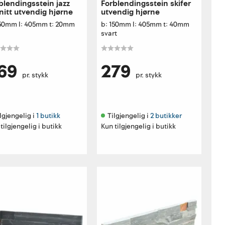
blendingsstein jazz
Forblendingsstein skifer
nitt utvendig hjørne
utvendig hjørne
150mm l: 405mm t: 20mm
b: 150mm l: 405mm t: 40mm
svart
69
279
pr. stykk
pr. stykk
lgjengelig i 
1 butikk
Tilgjengelig i 
2 butikker
tilgjengelig i butikk
Kun tilgjengelig i butikk