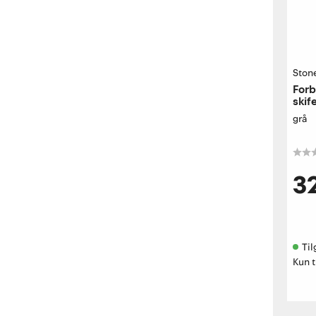
Ston
Forb
skif
grå
3
Til
Kun t