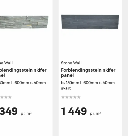
ne Wall
Stone Wall
blendingsstein skifer
Forblendingsstein skifer
el
panel
150mm l: 600mm t: 40mm
b: 150mm l: 600mm t: 40mm
svart
 349
1 449
pr. m²
pr. m²