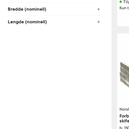
Til
Kun t
Bredde (nominell)
Lengde (nominell)
Norsk
Forb
skif
b: 1