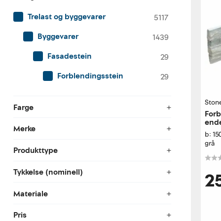
Trelast og byggevarer
5117
Byggevarer
1439
Fasadestein
29
Forblendingsstein
29
Ston
Farge
Forb
end
Merke
b: 1
grå
Produkttype
Tykkelse (nominell)
2
Materiale
Pris