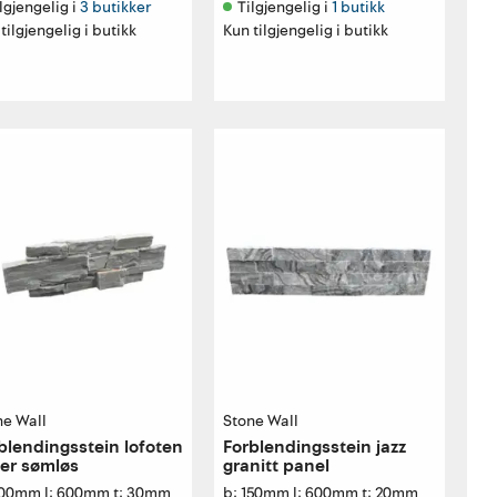
lgjengelig i 
3 butikker
Tilgjengelig i 
1 butikk
tilgjengelig i butikk
Kun tilgjengelig i butikk
ne Wall
Stone Wall
blendingsstein lofoten
Forblendingsstein jazz
fer sømløs
granitt panel
200mm l: 600mm t: 30mm
b: 150mm l: 600mm t: 20mm