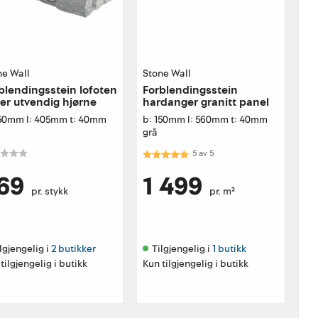
ne Wall
Stone Wall
blendingsstein lofoten
Forblendingsstein
fer utvendig hjørne
hardanger granitt panel
150mm l: 405mm t: 40mm
b: 150mm l: 560mm t: 40mm
grå
Karakter:
5.0 av 5 mulige
5
av
5
69
1 499
pr. stykk
pr. m²
lgjengelig i 
2 butikker
Tilgjengelig i 
1 butikk
tilgjengelig i butikk
Kun tilgjengelig i butikk