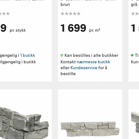
brun
grå
99
1 699
1
pr. stykk
pr. m²
gjengelig i 
1 butikk
Kan bestilles i alle butikker 
Ti
ilgjengelig i butikk
Kontakt
nærmeste butikk
Kun 
eller
Kundeservice
for å
bestille