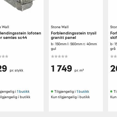
e Wall
Stone Wall
Sto
lendingsstein lofoten
Forblendingsstein trysil
For
er sømløs sc44
granitt panel
ski
b: 150mm l: 560mm t: 40mm
b: 
gul
grå
29
1 749
2
pr. stykk
pr. m²
gjengelig i 
1 butikk
Tilgjengelig i 
1 butikk
Ti
ilgjengelig i butikk
Kun tilgjengelig i butikk
Kun 