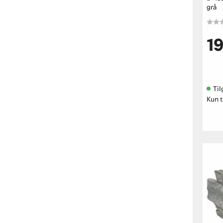
grå
1
Til
Kun t