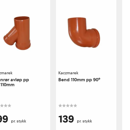
zmarek
Kaczmarek
nrør avløp pp
Bend 110mm pp 90°
/110mm
99
139
pr. stykk
pr. stykk