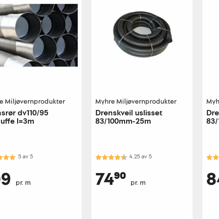
e Miljøvernprodukter
Myhre Miljøvernprodukter
Myh
srør dv110/95
Drenskveil uslisset
Dre
uffe l=3m
83/100mm-25m
83
top
kter:
5.0 av 5 mulige
Karakter:
4.3 av 5 mulige
Kar
5
av
5
4.25
av
5
09
74⁹⁰
8
pr. m
pr. m