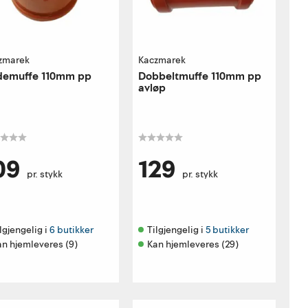
zmarek
Kaczmarek
demuffe 110mm pp
Dobbeltmuffe 110mm pp
avløp
09
129
pr. stykk
pr. stykk
lgjengelig i 
6 butikker
Tilgjengelig i 
5 butikker
an hjemleveres (9)
Kan hjemleveres (29)