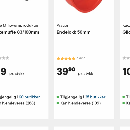
e Miljøvernprodukter
Viacon
Kac
øtemuffe 83/100mm
Endelokk 50mm
Gli
Karakter:
5.0 av 5 mulige
5
av
5
09
39⁹⁰
1
pr. stykk
pr. stykk
gjengelig i 
60 butikker
Tilgjengelig i 
25 butikker
Ti
n hjemleveres (288)
Kan hjemleveres (109)
K