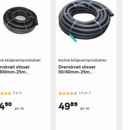
re Miljøvernprodukter
Myhre Miljøvernprodukter
nskveil slisset
Drenskveil slisset
/100mm-25m
50/60mm-25m
pslisset
toppslisset
akter:
5.0 av 5 mulige
Karakter:
3.6 av 5 mulige
5
av
5
3.6
av
5
4⁹⁰
49⁸⁹
pr. m
pr. m