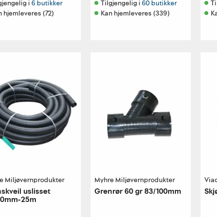
gjengelig i 
6 butikker
Tilgjengelig i 
60 butikker
Ti
 hjemleveres (72)
Kan hjemleveres (339)
K
e Miljøvernprodukter
Myhre Miljøvernprodukter
Via
skveil uslisset
Grenrør 60 gr 83/100mm
Skj
60mm-25m