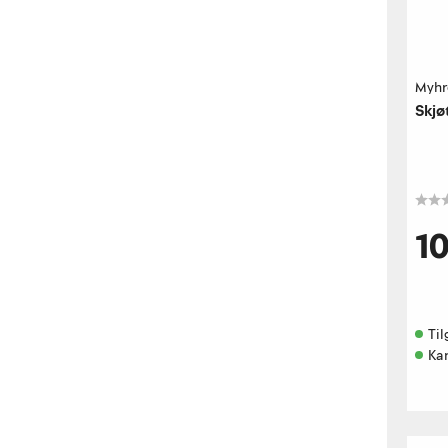
Myhr
Skj
1
Til
Ka