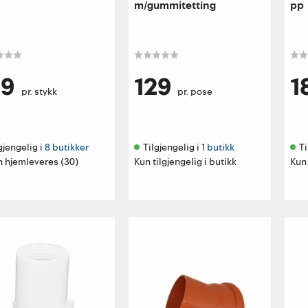
m/gummitetting
pp
39
129
1
pr. stykk
pr. pose
gjengelig i 
8 butikker
Tilgjengelig i 
1 butikk
Ti
n hjemleveres (30)
Kun tilgjengelig i butikk
Kun 