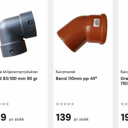
e Miljøvernprodukter
Kaczmarek
Kac
 83/100 mm 90 gr
Bend 110mm pp 45°
Gre
110
89
139
1
pr. stykk
pr. stykk