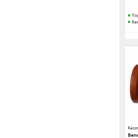
Til
Ka
Kacz
Ben