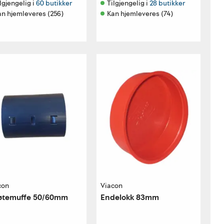
lgjengelig i 
60 butikker
Tilgjengelig i 
28 butikker
an hjemleveres (256)
Kan hjemleveres (74)
con
Viacon
øtemuffe 50/60mm
Endelokk 83mm