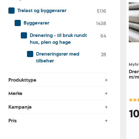
Trelast og byggevarer
5116
Byggevarer
1438
Drenering - til bruk rundt
64
hus, plen og hage
Dreneringsrør med
28
tilbehør
Myhr
Dren
m/m
Produkttype
Merke
Kara
Kampanje
1
Pris