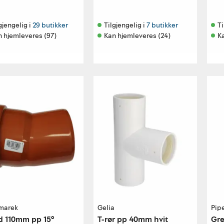
gjengelig i 
29 butikker
Tilgjengelig i 
7 butikker
Ti
n hjemleveres (97)
Kan hjemleveres (24)
K
marek
Gelia
Pipe
d 110mm pp 15°
T-rør pp 40mm hvit
Gre