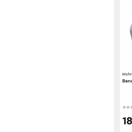
Myhr
Bend
1