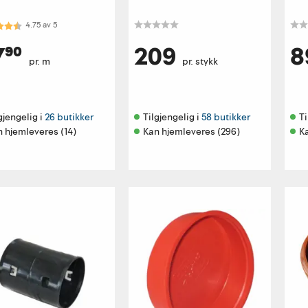
kter:
4.8 av 5 mulige
4.75
av
5
⁹⁰
209
8
pr. m
pr. stykk
gjengelig i 
26 butikker
Tilgjengelig i 
58 butikker
Ti
 hjemleveres (14)
Kan hjemleveres (296)
K