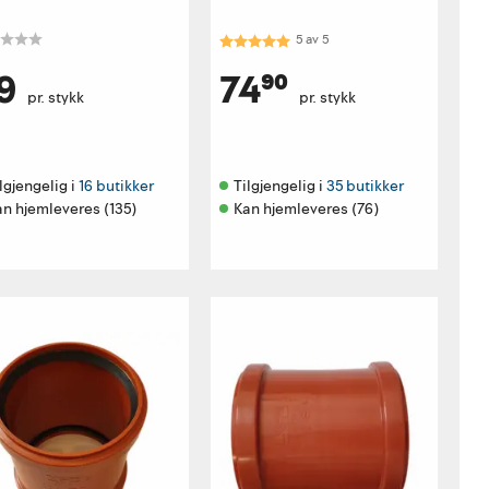
Karakter:
5.0 av 5 mulige
5
av
5
9
74⁹⁰
pr. stykk
pr. stykk
lgjengelig i 
16 butikker
Tilgjengelig i 
35 butikker
an hjemleveres (135)
Kan hjemleveres (76)