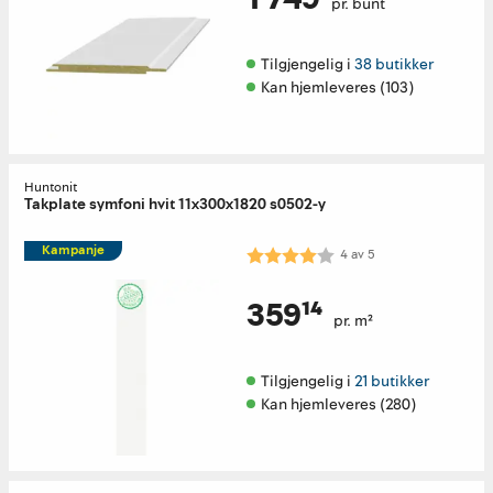
pr. bunt
Tilgjengelig i 
38 butikker
Kan hjemleveres (103)
Huntonit
Takplate symfoni hvit 11x300x1820 s0502-y
Kampanje
Karakter:
4.0 av 5 mulige
4
av
5
359¹⁴
pr. m²
Tilgjengelig i 
21 butikker
Kan hjemleveres (280)