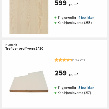
599
pr. m²
Tilgjengelig i 
4 butikker
Kan hjemleveres (256)
Huntonit
Trefiber proff vegg 2420
Karakter:
4.5 av 5 mulige
4.5
av
5
259
pr. m²
Tilgjengelig i 
8 butikker
Kan hjemleveres (217)