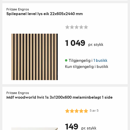
Fritzøe Engros
Spilepanel level lys eik 22x605x2440 mm
1 049
pr. stykk
Tilgjengelig i 
1 butikk
Kun tilgjengelig i butikk
Fritzøe Engros
Mdf woodworld hvit 1s 3x1200x600 melaminbelagt 1 side
Karakter:
5.0 av 5 mulige
5
av
5
149
pr. stykk