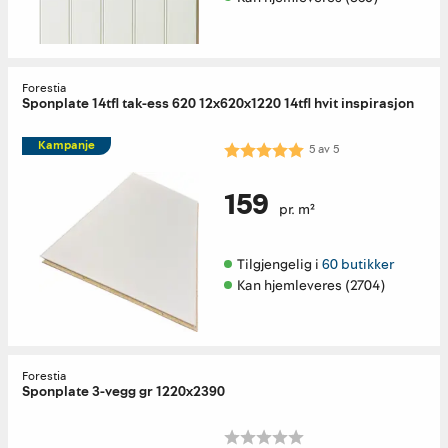
Forestia
Sponplate 14tfl tak-ess 620 12x620x1220 14tfl hvit inspirasjon
Kampanje
Karakter:
5.0 av 5 mulige
5
av
5
159
pr. m²
Tilgjengelig i 
60 butikker
Kan hjemleveres (2704)
Forestia
Sponplate 3-vegg gr 1220x2390