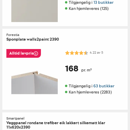
Tilgjengelig i 
13 butikker
Kan hjemleveres (125)
Forestia
Sponplate walls2paint 2390
Karakter:
4.2 av 5 mulige
4.22
av
5
Alltid lavpris
168
pr. m²
Tilgjengelig i 
63 butikker
Kan hjemleveres (2283)
Smartpanel
Veggpanel rondane trefiber eik lakkert silkematt klar
11x620x2390