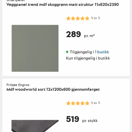
Smartpanel
Veggpanel trend mdf skoggrønn matt struktur 11x620x2390
Karakter:
5.0 av 5 mulige
5
av
5
289
pr. m²
Tilgjengelig i 
1 butikk
Kun tilgjengelig i butikk
Fritzøe Engros
Mdf woodworld sort 12x1200x600 gjennomfarget
Karakter:
5.0 av 5 mulige
5
av
5
519
pr. stykk