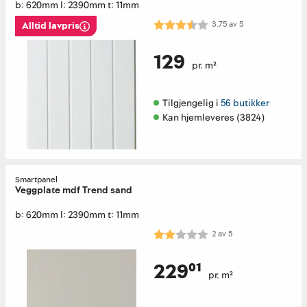
b: 620mm l: 2390mm t: 11mm
Karakter:
3.8 av 5 mulige
3.75
av
5
Alltid lavpris
129
pr. m²
Tilgjengelig i 
56 butikker
Kan hjemleveres (3824)
Smartpanel
Veggplate mdf Trend sand
b: 620mm l: 2390mm t: 11mm
Karakter:
2.0 av 5 mulige
2
av
5
229⁰¹
pr. m²