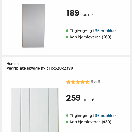
189
pr. m²
Tilgjengelig i 
36 butikker
Kan hjemleveres (260)
Huntonit
Veggplate skygge hvit 11x620x2390
Karakter:
5.0 av 5 mulige
5
av
5
259
pr. m²
Tilgjengelig i 
36 butikker
Kan hjemleveres (430)