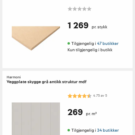
1 269
pr. stykk
Tilgjengelig i 
47 butikker
Kun tilgjengelig i butikk
Harmoni
Veggplate skygge grå antikk struktur mdf
Karakter:
4.8 av 5 mulige
4.75
av
5
269
pr. m²
Tilgjengelig i 
34 butikker