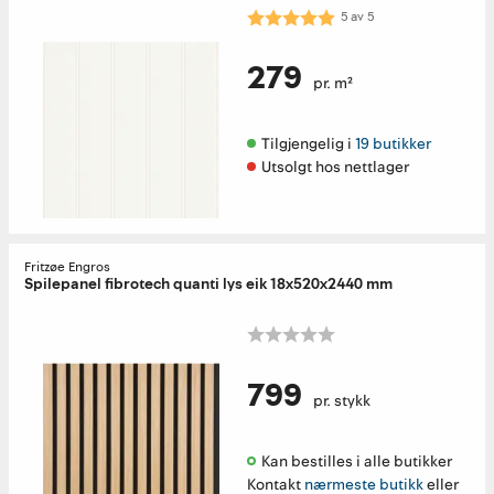
Karakter:
5.0 av 5 mulige
5
av
5
279
pr. m²
Tilgjengelig i 
19 butikker
Utsolgt hos nettlager
Fritzøe Engros
Spilepanel fibrotech quanti lys eik 18x520x2440 mm
799
pr. stykk
Kan bestilles i alle butikker 
Kontakt
nærmeste butikk
eller