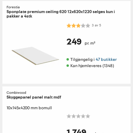
Forestia
Sponplate premium ceiling 620 12x620x1220 selges kun i
pakker a 4stk
Karakter:
3.0 av 5 mulige
3
av
5
249
pr. m²
Tilgjengelig i 
47 butikker
Kan hjemleveres (1348)
Combiwood
Skyggepanel panel malt mdf
10x145x4200 mm bomull
1 749