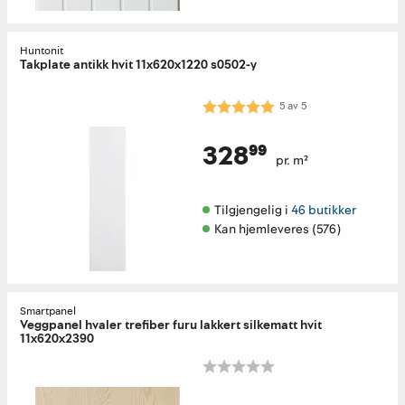
Huntonit
Takplate antikk hvit 11x620x1220 s0502-y
Karakter:
5.0 av 5 mulige
5
av
5
328⁹⁹
pr. m²
Tilgjengelig i 
46 butikker
Kan hjemleveres (576)
Smartpanel
Veggpanel hvaler trefiber furu lakkert silkematt hvit
11x620x2390