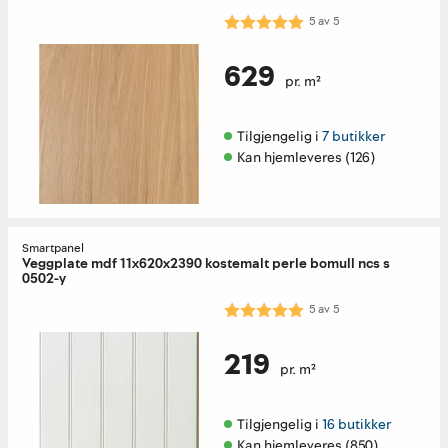
Karakter:
5.0 av 5 mulige
5
av
5
629
pr. m²
Tilgjengelig i 
7 butikker
Kan hjemleveres (126)
Smartpanel
Veggplate mdf 11x620x2390 kostemalt perle bomull ncs s
0502-y
Karakter:
5.0 av 5 mulige
5
av
5
219
pr. m²
Tilgjengelig i 
16 butikker
Kan hjemleveres (850)