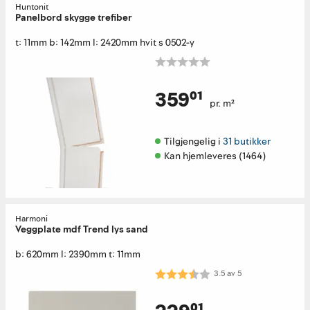
Huntonit
Panelbord skygge trefiber
t: 11mm b: 142mm l: 2420mm hvit s 0502-y
359⁰¹
pr. m²
Tilgjengelig i 
31 butikker
Kan hjemleveres (1464)
Harmoni
Veggplate mdf Trend lys sand
b: 620mm l: 2390mm t: 11mm
Karakter:
3.5 av 5 mulige
3.5
av
5