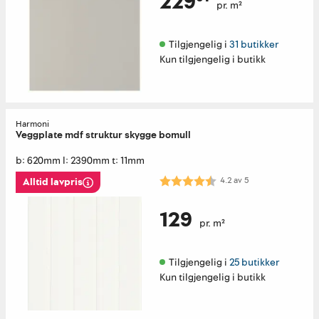
229⁰¹
pr. m²
Tilgjengelig i 
31 butikker
Kun tilgjengelig i butikk
Harmoni
Veggplate mdf struktur skygge bomull
b: 620mm l: 2390mm t: 11mm
Karakter:
4.2 av 5 mulige
4.2
av
5
Alltid lavpris
129
pr. m²
Tilgjengelig i 
25 butikker
Kun tilgjengelig i butikk