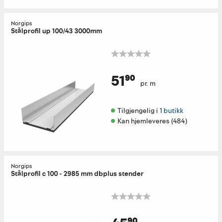
Norgips
Stålprofil up 100/43 3000mm
51⁹⁰
pr. m
Tilgjengelig i 
1 butikk
Kan hjemleveres (484)
Norgips
Stålprofil c 100 - 2985 mm dbplus stender