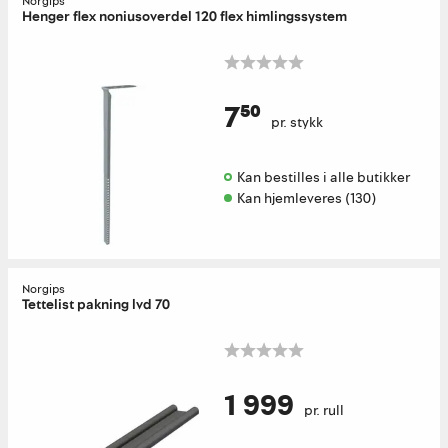
Norgips
Henger flex noniusoverdel 120 flex himlingssystem
7⁵⁰
pr. stykk
Kan bestilles i alle butikker 
Kan hjemleveres (130)
Norgips
Tettelist pakning lvd 70
1 999
pr. rull