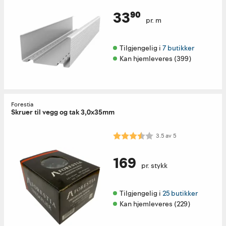
33⁹⁰
pr. m
Tilgjengelig i 
7 butikker
Kan hjemleveres (399)
Forestia
Skruer til vegg og tak 3,0x35mm
Karakter:
3.5 av 5 mulige
3.5
av
5
169
pr. stykk
Tilgjengelig i 
25 butikker
Kan hjemleveres (229)