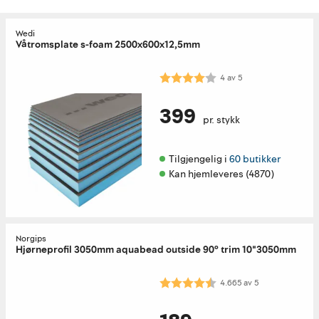
Wedi
Våtromsplate s-foam 2500x600x12,5mm
Karakter:
4.0 av 5 mulige
4
av
5
399
pr. stykk
Tilgjengelig i 
60 butikker
Kan hjemleveres (4870)
Norgips
Hjørneprofil 3050mm aquabead outside 90° trim 10"3050mm
Karakter:
4.7 av 5 mulige
4.665
av
5