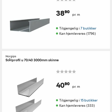
38⁹⁰
pr. m
Tilgjengelig i 
7 butikker
Kan hjemleveres (1796)
Norgips
Stålprofil u 70/40 3000mm skinne
40⁹⁰
pr. m
Tilgjengelig i 
15 butikker
Kan hjemleveres (333)