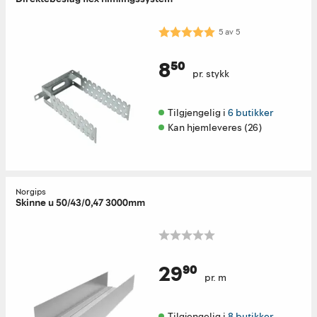
Karakter:
5.0 av 5 mulige
5
av
5
8⁵⁰
pr. stykk
Tilgjengelig i 
6 butikker
Kan hjemleveres (26)
Norgips
Skinne u 50/43/0,47 3000mm
29⁹⁰
pr. m
Tilgjengelig i 
8 butikker