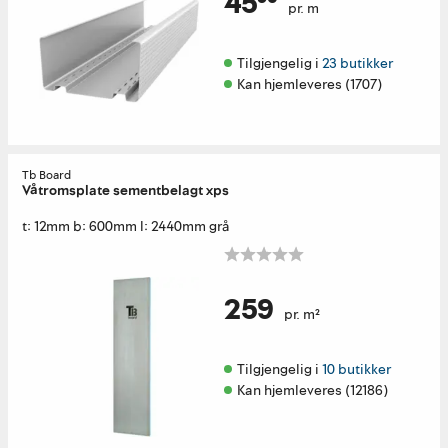
45⁹⁰
pr. m
Tilgjengelig i 
23 butikker
Kan hjemleveres (1707)
Tb Board
Våtromsplate sementbelagt xps
t: 12mm b: 600mm l: 2440mm grå
259
pr. m²
Tilgjengelig i 
10 butikker
Kan hjemleveres (12186)