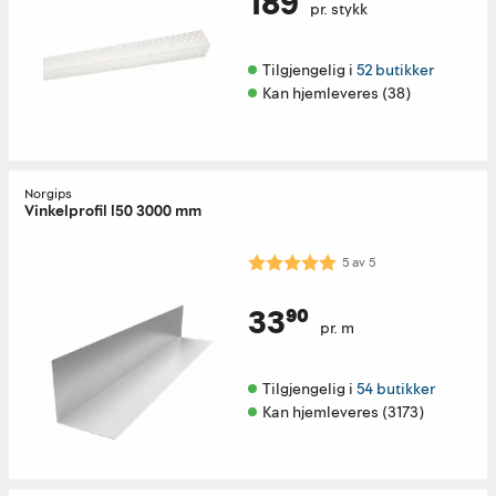
189
pr. stykk
Tilgjengelig i 
52 butikker
Kan hjemleveres (38)
Norgips
Vinkelprofil l50 3000 mm
Karakter:
5.0 av 5 mulige
5
av
5
33⁹⁰
pr. m
Tilgjengelig i 
54 butikker
Kan hjemleveres (3173)