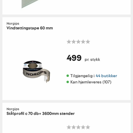
Norgips
Vindtettingstape 60 mm
499
pr. stykk
Tilgjengelig i 
44 butikker
Kan hjemleveres (107)
Norgips
Stålprofil c 70 db+ 3600mm stender