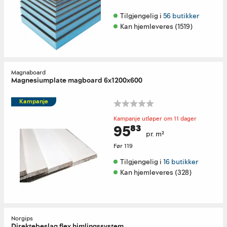
Tilgjengelig i 
56 butikker
Kan hjemleveres (1519)
Magnaboard
Magnesiumplate magboard 6x1200x600
Kampanje
Kampanje utløper om 11 dager
95⁸³
pr. m²
Før
119
Tilgjengelig i 
16 butikker
Kan hjemleveres (328)
Norgips
Direktebeslag flex himlingssystem