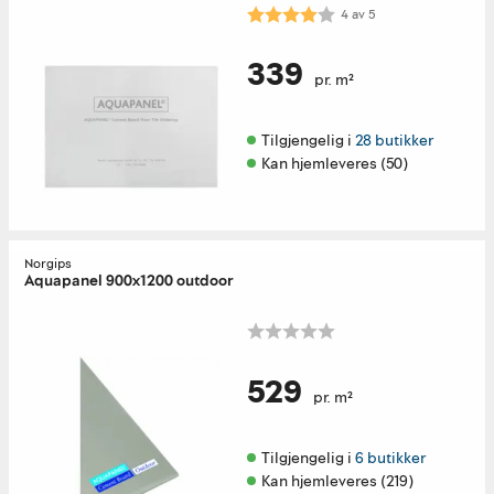
Karakter:
4.0 av 5 mulige
4
av
5
339
pr. m²
Tilgjengelig i 
28 butikker
Kan hjemleveres (50)
Norgips
Aquapanel 900x1200 outdoor
529
pr. m²
Tilgjengelig i 
6 butikker
Kan hjemleveres (219)