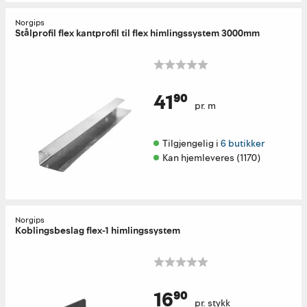
Norgips
Stålprofil flex kantprofil til flex himlingssystem 3000mm
41⁹⁰
pr. m
Tilgjengelig i 
6 butikker
Kan hjemleveres (1170)
Norgips
Koblingsbeslag flex-1 himlingssystem
16⁹⁰
pr. stykk