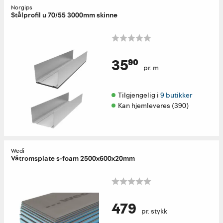
Norgips
Stålprofil u 70/55 3000mm skinne
35⁹⁰
pr. m
Tilgjengelig i 
9 butikker
Kan hjemleveres (390)
Wedi
Våtromsplate s-foam 2500x600x20mm
479
pr. stykk