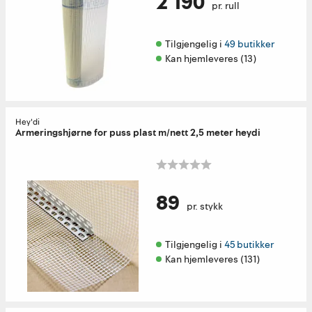
2 190
pr. rull
Tilgjengelig i 
49 butikker
Kan hjemleveres (13)
Hey'di
Armeringshjørne for puss plast m/nett 2,5 meter heydi
89
pr. stykk
Tilgjengelig i 
45 butikker
Kan hjemleveres (131)