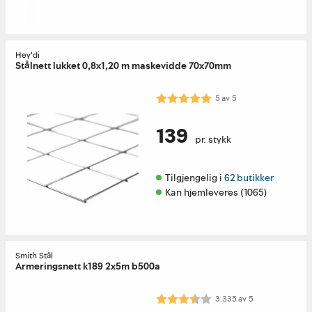
Hey'di
Stålnett lukket 0,8x1,20 m maskevidde 70x70mm
Karakter:
5.0 av 5 mulige
5
av
5
139
pr. stykk
Tilgjengelig i 
62 butikker
Kan hjemleveres (1065)
Smith Stål
Armeringsnett k189 2x5m b500a
Karakter:
3.3 av 5 mulige
3.335
av
5