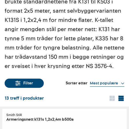
brukte standardnettene fra K131 til K503 i
format 2x5 meter, samt selvbyggervarianten
K131S i 1,2x2,4 m for mindre flater. K-tallet
angir mengden stål per meter nett: K131 har
tynne 5 mm tråder for lette plater, K335 har 8
mm tråder for tyngre belastning. Alle nettene
har trådavstand 150 mm i begge retninger og
er sveiset i hver krysning etter NS 3576-4.
Sorter etter
Mest populære
Filter
13
treff i produkter
Smith Stål
Armeringsnett k131s 1,2x2,4m b500a