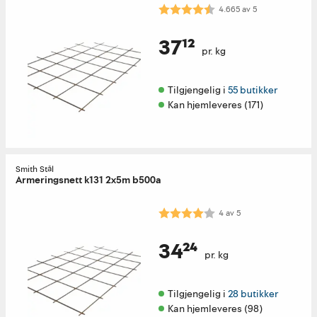
Karakter:
4.7 av 5 mulige
4.665
av
5
37¹²
pr. kg
Tilgjengelig i 
55 butikker
Kan hjemleveres (171)
Smith Stål
Armeringsnett k131 2x5m b500a
Karakter:
4.0 av 5 mulige
4
av
5
34²⁴
pr. kg
Tilgjengelig i 
28 butikker
Kan hjemleveres (98)