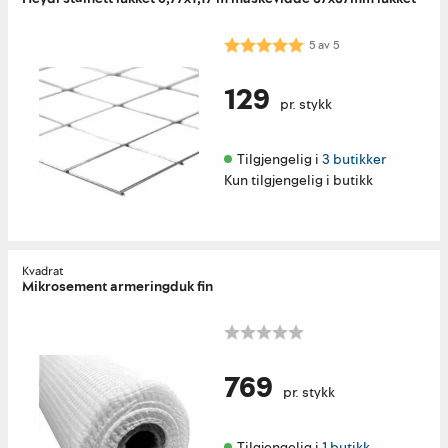
Karakter:
5.0 av 5 mulige
5
av
5
129
pr. stykk
Tilgjengelig i 
3 butikker
Kun tilgjengelig i butikk
Kvadrat
Mikrosement armeringduk fin
769
pr. stykk
Tilgjengelig i 
1 butikk