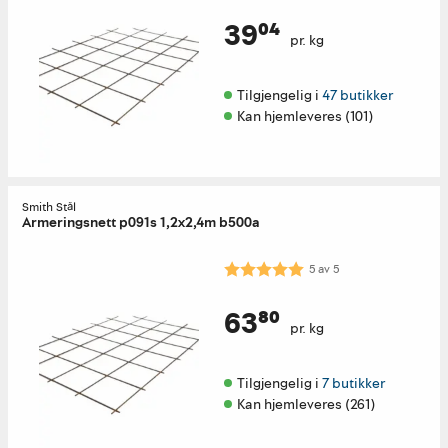
39⁰⁴
pr. kg
Tilgjengelig i 
47 butikker
Kan hjemleveres (101)
Smith Stål
Armeringsnett p091s 1,2x2,4m b500a
Karakter:
5.0 av 5 mulige
5
av
5
63⁸⁰
pr. kg
Tilgjengelig i 
7 butikker
Kan hjemleveres (261)