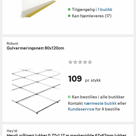
Tilgjengelig i 
1 butikk
Kan hjemleveres (17)
Robust
Gulvarmeringsnett 80x120cm
109
pr. stykk
Kan bestilles i alle butikker 
Kontakt
nærmeste butikk
eller
Kundeservice
for å bestille
Hey'di
Heydi stålnett lukket 0,77x1,17 m maskevidde 67x67mm lukket