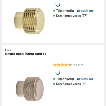
Tilgjengelig i 
48 butikker
Kan hjemleveres (77)
Habo
Knopp noah 20mm sand sb
Karakter:
4.5 av 5 mulige
4.5
av
5
Tilgjengelig i 
48 butikker
Kan hjemleveres (40)