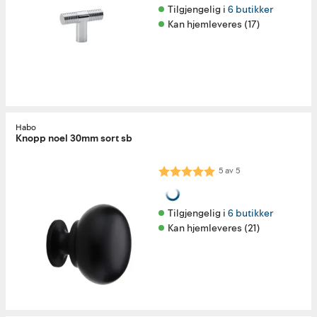
Tilgjengelig i 
6 butikker
Kan hjemleveres (17)
Habo
Knopp noel 30mm sort sb
Karakter:
5.0 av 5 mulige
5
av
5
Tilgjengelig i 
6 butikker
Kan hjemleveres (21)