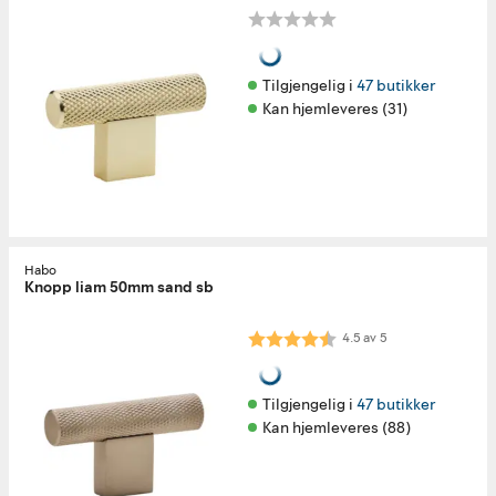
Tilgjengelig i 
47 butikker
Kan hjemleveres (31)
Habo
Knopp liam 50mm sand sb
Karakter:
4.5 av 5 mulige
4.5
av
5
Tilgjengelig i 
47 butikker
Kan hjemleveres (88)