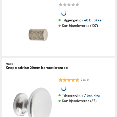
Tilgjengelig i 
48 butikker
Kan hjemleveres (107)
Habo
Knopp adrian 29mm børstet krom sb
Karakter:
5.0 av 5 mulige
5
av
5
Tilgjengelig i 
7 butikker
Kan hjemleveres (37)