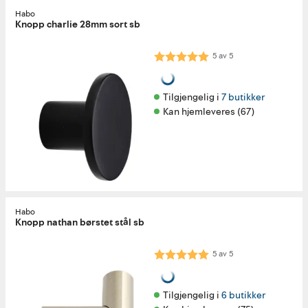
Habo
Knopp charlie 28mm sort sb
Karakter:
5.0 av 5 mulige
5
av
5
Tilgjengelig i 
7 butikker
Kan hjemleveres (67)
Habo
Knopp nathan børstet stål sb
Karakter:
5.0 av 5 mulige
5
av
5
Tilgjengelig i 
6 butikker