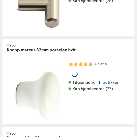
Kan hjemleveres (75)
Habo
Knopp marcus 32mm porselen hvit
Karakter:
4.5 av 5 mulige
4.5
av
5
Tilgjengelig i 
11 butikker
Kan hjemleveres (77)
Habo