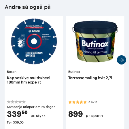
Andre så også på
Bosch
Butinox
Kappeskive multiwheel
Terrassemaling hvit 2,7l
180mm hm expe rt
Karakter:
5.0 av 5 mulige
5
av
5
Kampanje utløper om 24 dager
339⁵⁰
899
pr. stykk
pr. spann
Før
339,50