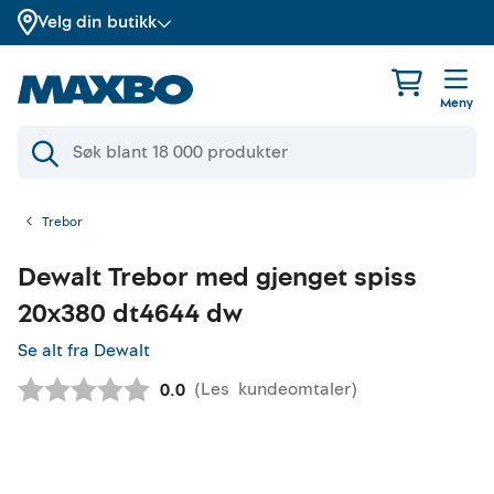
Velg din butikk
Meny
Trebor
Dewalt
Trebor med gjenget spiss
20x380 dt4644 dw
Se alt fra Dewalt
(
Les
kundeomtaler
)
Gjennomsnittskarakter:
0.0