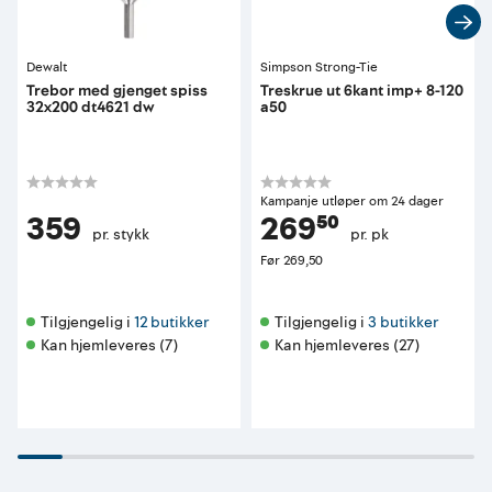
Dewalt
Simpson Strong-Tie
Trebor med gjenget spiss
Treskrue ut 6kant imp+ 8-120
32x200 dt4621 dw
a50
Kampanje utløper om 24 dager
359
269⁵⁰
pr. stykk
pr. pk
Før
269,50
Tilgjengelig i 
12 butikker
Tilgjengelig i 
3 butikker
Kan hjemleveres (7)
Kan hjemleveres (27)