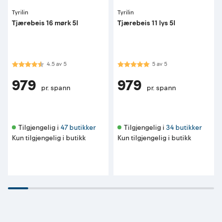
Tyrilin
Tyrilin
Tjærebeis 16 mørk 5l
Tjærebeis 11 lys 5l
Karakter:
4.5 av 5 mulige
Karakter:
5.0 av 5 mulige
4.5
av
5
5
av
5
979
979
pr. spann
pr. spann
Tilgjengelig i 
47 butikker
Tilgjengelig i 
34 butikker
Kun tilgjengelig i butikk
Kun tilgjengelig i butikk