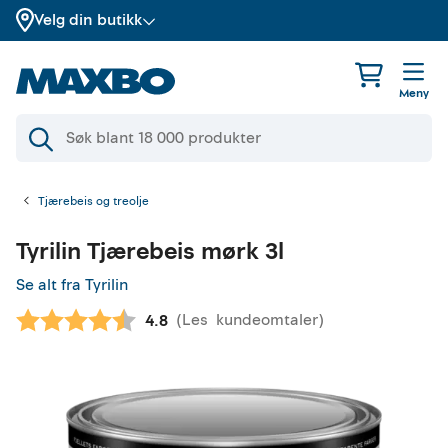
Velg din butikk
Meny
Tjærebeis og treolje
Tyrilin
Tjærebeis mørk 3l
Se alt fra Tyrilin
(
Les
kundeomtaler
)
Gjennomsnittskarakter:
4.8