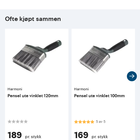
Ofte kjøpt sammen
Harmoni
Harmoni
Pensel ute vinklet 120mm
Pensel ute vinklet 100mm
Karakter:
5.0 av 5 mulige
5
av
5
189
169
pr. stykk
pr. stykk