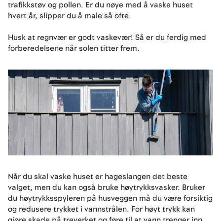
trafikkstøv og pollen. Er du nøye med å vaske huset
hvert år, slipper du å male så ofte.
Husk at regnvær er godt vaskevær! Så er du ferdig med
forberedelsene når solen titter frem.
Når du skal vaske huset er hageslangen det beste
valget, men du kan også bruke høytrykksvasker. Bruker
du høytrykksspyleren på husveggen må du være forsiktig
og redusere trykket i vannstrålen. For høyt trykk kan
gjøre skade på treverket og føre til at vann trenger inn