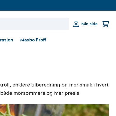
Min side
irasjon
Maxbo Proff
roll, enklere tilberedning og mer smak i hvert
ben både morsommere og mer presis.