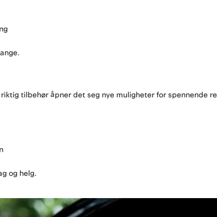
ing
mange.
 riktig tilbehør åpner det seg nye muligheter for spennende re
n
ag og helg.