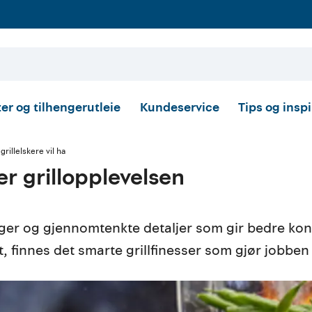
er og tilhengerutleie
Kundeservice
Tips og insp
rillelskere vil ha
er grillopplevelsen
nger og gjennomtenkte detaljer som gir bedre kont
ast, finnes det smarte grillfinesser som gjør job