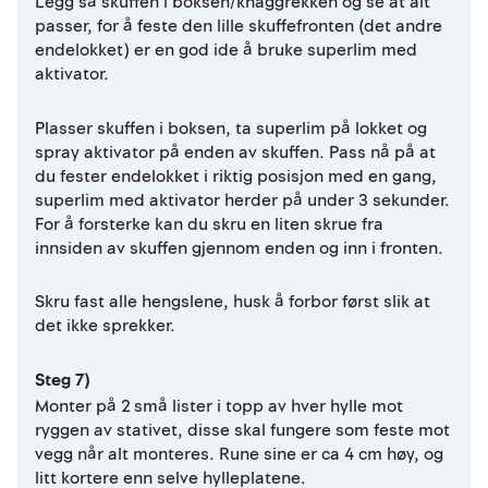
Legg så skuffen i boksen/knaggrekken og se at alt
passer, for å feste den lille skuffefronten (det andre
endelokket) er en god ide å bruke superlim med
aktivator.
Plasser skuffen i boksen, ta superlim på lokket og
spray aktivator på enden av skuffen. Pass nå på at
du fester endelokket i riktig posisjon med en gang,
superlim med aktivator herder på under 3 sekunder.
For å forsterke kan du skru en liten skrue fra
innsiden av skuffen gjennom enden og inn i fronten.
Skru fast alle hengslene, husk å forbor først slik at
det ikke sprekker.
Steg 7)
Monter på 2 små lister i topp av hver hylle mot
ryggen av stativet, disse skal fungere som feste mot
vegg når alt monteres. Rune sine er ca 4 cm høy, og
litt kortere enn selve hylleplatene.