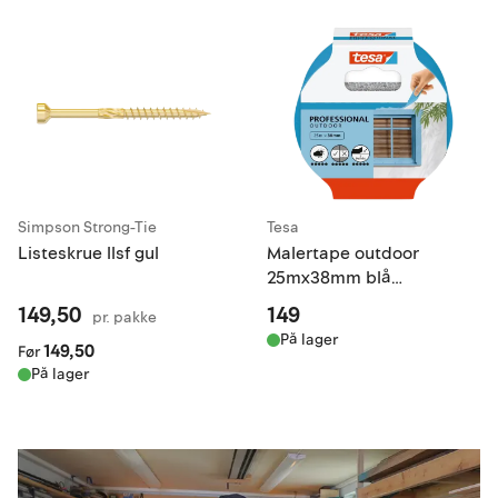
Simpson Strong-Tie
Tesa
Listeskrue llsf gul
Malertape outdoor
25mx38mm blå
professional
149,50
149
pr.
pakke
På lager
149,50
Før
På lager