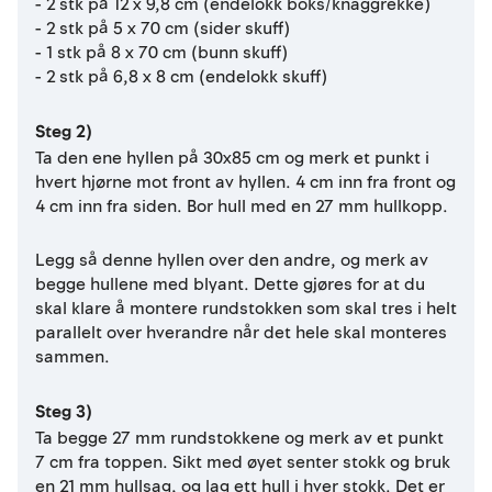
- 2 stk på 12 x 9,8 cm (endelokk boks/knaggrekke)
- 2 stk på 5 x 70 cm (sider skuff)
- 1 stk på 8 x 70 cm (bunn skuff)
- 2 stk på 6,8 x 8 cm (endelokk skuff)
Steg 2)
Ta den ene hyllen på 30x85 cm og merk et punkt i
hvert hjørne mot front av hyllen. 4 cm inn fra front og
4 cm inn fra siden. Bor hull med en 27 mm hullkopp.
Legg så denne hyllen over den andre, og merk av
begge hullene med blyant. Dette gjøres for at du
skal klare å montere rundstokken som skal tres i helt
parallelt over hverandre når det hele skal monteres
sammen.
Steg 3)
Ta begge 27 mm rundstokkene og merk av et punkt
7 cm fra toppen. Sikt med øyet senter stokk og bruk
en 21 mm hullsag, og lag ett hull i hver stokk. Det er