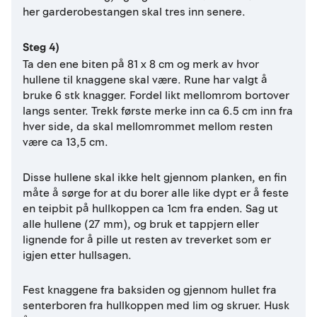
her garderobestangen skal tres inn senere.
Steg 4)
Ta den ene biten på 81 x 8 cm og merk av hvor
hullene til knaggene skal være. Rune har valgt å
bruke 6 stk knagger. Fordel likt mellomrom bortover
langs senter. Trekk første merke inn ca 6.5 cm inn fra
hver side, da skal mellomrommet mellom resten
være ca 13,5 cm.
Disse hullene skal ikke helt gjennom planken, en fin
måte å sørge for at du borer alle like dypt er å feste
en teipbit på hullkoppen ca 1cm fra enden. Sag ut
alle hullene (27 mm), og bruk et tappjern eller
lignende for å pille ut resten av treverket som er
igjen etter hullsagen.
Fest knaggene fra baksiden og gjennom hullet fra
senterboren fra hullkoppen med lim og skruer. Husk