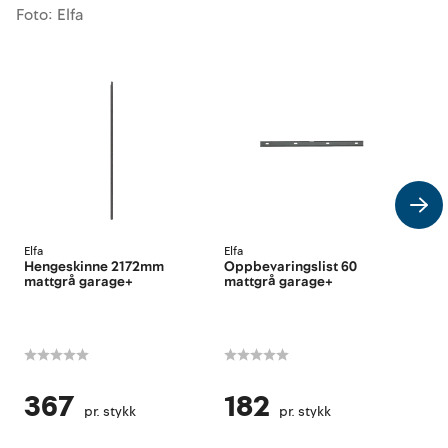
Foto: Elfa
Elfa
Elfa
Elfa
Hengeskinne 2172mm
Oppbevaringslist 60
Trå
mattgrå garage+
mattgrå garage+
gar
367
182
2
pr. stykk
pr. stykk