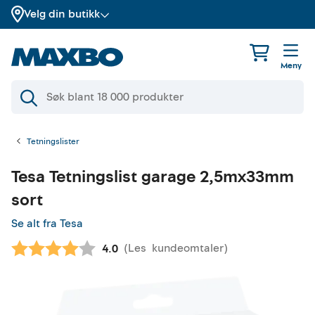
Velg din butikk
Meny
Tetningslister
Tesa
Tetningslist garage 2,5mx33mm
sort
Se alt fra Tesa
(
Les
kundeomtaler
)
Gjennomsnittskarakter:
4.0