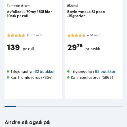
Tommen Gram
Blåtind
Avfallsekk 70my 160l klar
Spylervæske 3l pose
10stk pr rull
-15grader
Karakter:
4.3 av 5 mulige
Karakter:
4.6 av 5 mulige
4.335
av
5
4.61
av
5
139
29⁷⁵
pr. rull
pr. stykk
Tilgjengelig i 
62 butikker
Tilgjengelig i 
63 butikker
Kan hjemleveres (7854)
Kan hjemleveres (5968)
Andre så også på