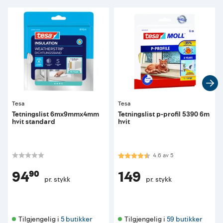
Tesa
Tesa
Tetningslist 6mx9mmx4mm
Tetningslist p-profil 5390 6m
hvit standard
hvit
Karakter:
4.6 av 5 mulige
4.6
av
5
94⁹⁰
149
pr. stykk
pr. stykk
Tilgjengelig i 
5 butikker
Tilgjengelig i 
59 butikker