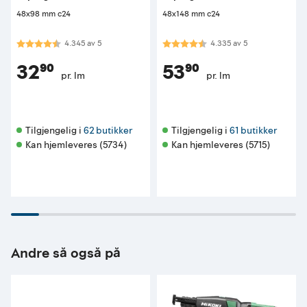
48x98 mm c24
48x148 mm c24
Karakter:
4.3 av 5 mulige
Karakter:
4.3 av 5 mulige
4.345
av
5
4.335
av
5
32⁹⁰
53⁹⁰
pr. lm
pr. lm
Tilgjengelig i 
62 butikker
Tilgjengelig i 
61 butikker
Kan hjemleveres (5734)
Kan hjemleveres (5715)
Andre så også på