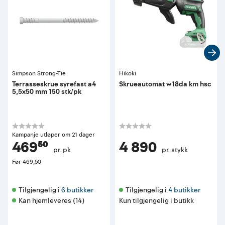
Simpson Strong-Tie
Hikoki
Terrasseskrue syrefast a4
Skrueautomat w18da km hsc
5,5x50 mm 150 stk/pk
Kampanje utløper om 21 dager
469⁵⁰
4 890
pr. pk
pr. stykk
Før
469,50
Tilgjengelig i 
6 butikker
Tilgjengelig i 
4 butikker
Kan hjemleveres (14)
Kun tilgjengelig i butikk