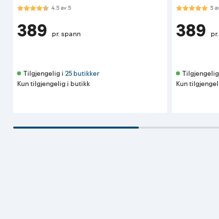
Karakter:
4.5 av 5 mulige
Karakter:
5.0
4.5
av
5
5
a
389
389
pr. spann
pr
Tilgjengelig i 
25 butikker
Tilgjengelig 
Kun tilgjengelig i butikk
Kun tilgjengel