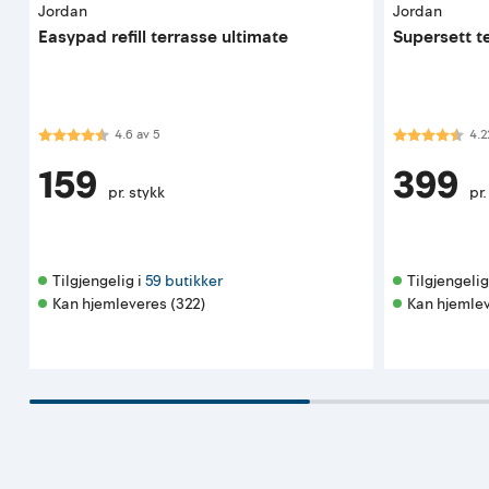
Jordan
Jordan
Easypad refill terrasse ultimate
Supersett t
Karakter:
4.6 av 5 mulige
Karakter:
4.2
4.6
av
5
4.2
159
399
pr. stykk
pr.
Tilgjengelig i 
59 butikker
Tilgjengelig 
Kan hjemleveres (322)
Kan hjemlev