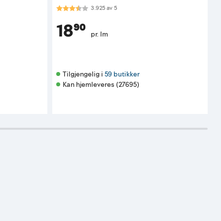
Karakter:
3.9 av 5 mulige
K
3.925
av
5
18⁹⁰
pr. lm
Tilgjengelig i 
59 butikker
Kan hjemleveres (27695)