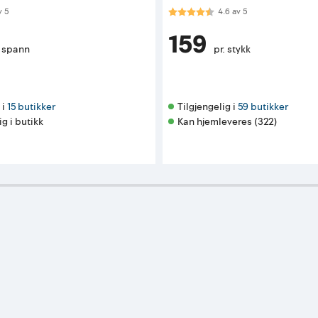
 av 5 mulige
Karakter:
4.6 av 5 mulige
v
5
4.6
av
5
159
. spann
pr. stykk
i 
15 butikker
Tilgjengelig i 
59 butikker
ig i butikk
Kan hjemleveres (322)