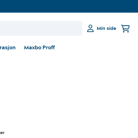
Min side
irasjon
Maxbo Proff
ker