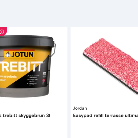
Jordan
s trebitt skyggebrun 3l
Easypad refill terrasse ultim