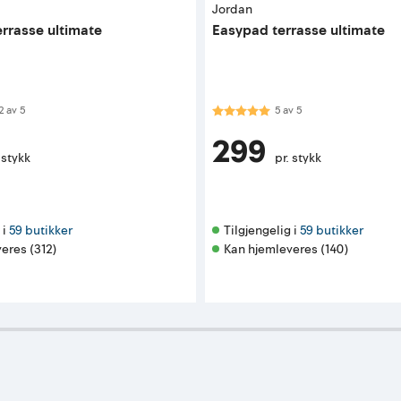
Jordan
errasse ultimate
Easypad terrasse ultimate
 av 5 mulige
Karakter:
5.0 av 5 mulige
2
av
5
5
av
5
299
 stykk
pr. stykk
i 
59 butikker
Tilgjengelig i 
59 butikker
eres (312)
Kan hjemleveres (140)