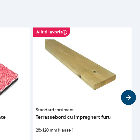
Alltid lavpris
Standardsortiment
J
ate
Terrassebord cu impregnert furu
T
28x120 mm klasse 1