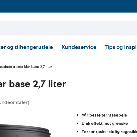
er og tilhengerutleie
Kundeservice
Tips og insp
sebeis trebitt klar base 2,7 liter
r base 2,7 liter
undeomtaler
)
ttskarakter:
Vår beste terrassebeis
Unik effekt mot grønske
Tørker raskt - tidlig regnsik