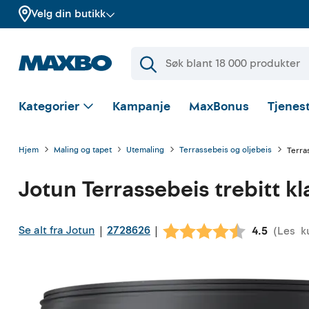
Velg din butikk
Kategorier
Kampanje
MaxBonus
Tjenest
Hjem
Maling og tapet
Utemaling
Terrassebeis og oljebeis
Terras
Jotun
Terrassebeis trebitt kla
Se alt fra Jotun
2728626
|
|
(
Les
k
Gjennomsni
4.5