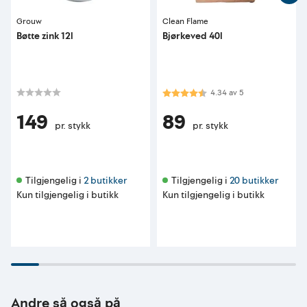
Grouw
Clean Flame
Bøtte zink 12l
Bjørkeved 40l
Karakter:
4.3 av 5 mulige
4.34
av
5
149
89
pr. stykk
pr. stykk
Tilgjengelig i 
2 butikker
Tilgjengelig i 
20 butikker
Kun tilgjengelig i butikk
Kun tilgjengelig i butikk
Andre så også på