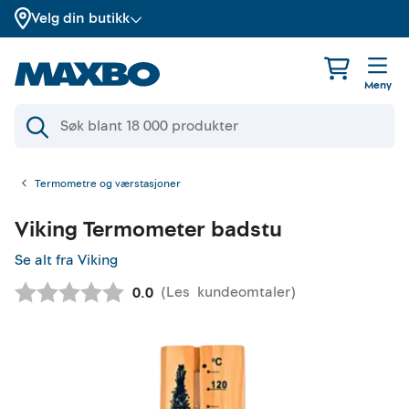
Velg din butikk
Meny
Termometre og værstasjoner
Viking
Termometer badstu
Se alt fra Viking
(
Les
kundeomtaler
)
Gjennomsnittskarakter:
0.0