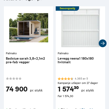
Sesongsalg
Palmako
Palmako
Badstue sarah 3,8+2,1m2
Levegg reena1 180x180
pre-fab vegger
hvitmalt
Karakter:
4.4 av 5 mulige
4.365
av
5
Kampanje utløper om 27 dager
74 900
1 574³⁰
pr. stykk
pr. stykk
Før
1 574,30